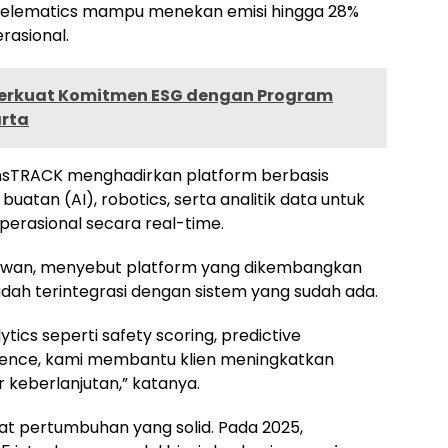
 telematics mampu menekan emisi hingga 28%
rasional.
Perkuat Komitmen ESG dengan Program
arta
nsTRACK menghadirkan platform berbasis
buatan (AI), robotics, serta analitik data untuk
operasional secara real-time.
iawan, menyebut platform yang dikembangkan
ah terintegrasi dengan sistem yang sudah ada.
cs seperti safety scoring, predictive
igence, kami membantu klien meningkatkan
r keberlanjutan,” katanya.
tat pertumbuhan yang solid. Pada 2025,