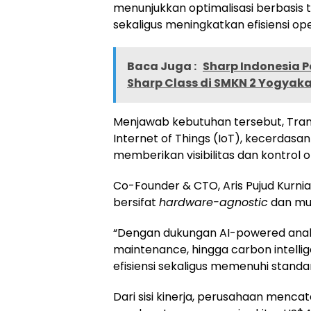
menunjukkan optimalisasi berbasis
sekaligus meningkatkan efisiensi ope
Baca Juga :
Sharp Indonesia 
Sharp Class di SMKN 2 Yogyak
Menjawab kebutuhan tersebut, Tra
Internet of Things (IoT), kecerdasan 
memberikan visibilitas dan kontrol 
Co-Founder & CTO, Aris Pujud Kurn
bersifat
hardware-agnostic
dan mud
“Dengan dukungan AI-powered analyti
maintenance, hingga carbon intell
efisiensi sekaligus memenuhi standa
Dari sisi kinerja, perusahaan menca