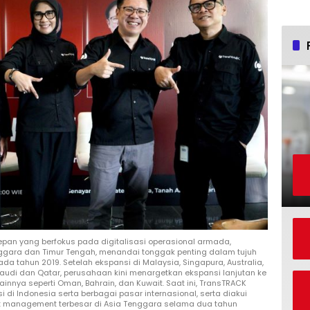
epan yang berfokus pada digitalisasi operasional armada,
gara dan Timur Tengah, menandai tonggak penting dalam tujuh
a tahun 2019. Setelah ekspansi di Malaysia, Singapura, Australia,
audi dan Qatar, perusahaan kini menargetkan ekspansi lanjutan ke
ainnya seperti Oman, Bahrain, dan Kuwait. Saat ini, TransTRACK
si di Indonesia serta berbagai pasar internasional, serta diakui
eet management terbesar di Asia Tenggara selama dua tahun