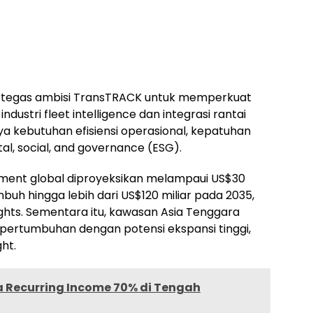
rtegas ambisi TransTRACK untuk memperkuat
dustri fleet intelligence dan integrasi rantai
ya kebutuhan efisiensi operasional, kepatuhan
al, social, and governance (ESG).
ement global diproyeksikan melampaui US$30
buh hingga lebih dari US$120 miliar pada 2035,
ghts. Sementara itu, kawasan Asia Tenggara
l pertumbuhan dengan potensi ekspansi tinggi,
ht.
a Recurring Income 70% di Tengah