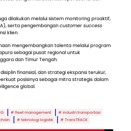
ga dilakukan melalui sistem monitoring proaktif,
SLA), serta pengembangan
customer success
i klien.
sahaan mengembangkan talenta melalui program
ura sebagai pusat regional untuk
nggara dan Timur Tengah.
isiplin finansial, dan strategi ekspansi terukur,
rkuat posisinya sebagai mitra strategis dalam
elligence global.
SG
fleet management
industri transportasi
chain
teknologi logistik
TransTRACK