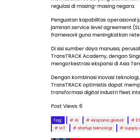
regulasi di masing-masing negara.
Penguatan kapabilitas operasional ju
jaminan service level agreement (
framework
guna meningkatkan retens
Di sisi sumber daya manusia, peru
TransTRACK Academy, dengan Singap
mengorkestrasi ekspansi di Asia Te
Dengan kombinasi inovasi teknologi, d
TransTRACK optimistis dapat mempe
transformasi digital industri fleet int
Post Views:
6
Tag:
AI
ekspansi global
E
IoT
startup teknologi
supply 