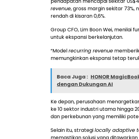
pendapatan mencapai sekitar US$45
revenue
, gross margin sekitar 73%, 
rendah di kisaran 0,6%.
Group CFO, Lim Boon Wei, menilai f
untuk ekspansi berkelanjutan.
“Model
recurring revenue
memberika
memungkinkan ekspansi tetap teruku
Baca Juga :
HONOR MagicBook 
dengan Dukungan AI
Ke depan, perusahaan menargetkan e
ke 10 sektor industri utama hingga
dan perkebunan yang memiliki poten
Selain itu, strategi
locally adaptive
memastikan solusi yang ditawarkan 