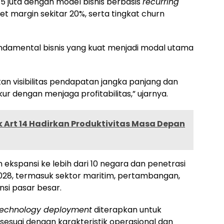
 juta dengan model bisnis berbasis
recurring
net margin sekitar 20%, serta tingkat churn
undamental bisnis yang kuat menjadi modal utama
n visibilitas pendapatan jangka panjang dan
r dengan menjaga profitabilitas,” ujarnya.
Art 14 Hadirkan Produktivitas Masa Depan
kspansi ke lebih dari 10 negara dan penetrasi
 2028, termasuk sektor maritim, pertambangan,
si pasar besar.
 technology deployment
diterapkan untuk
sesuai dengan karakteristik operasional dan