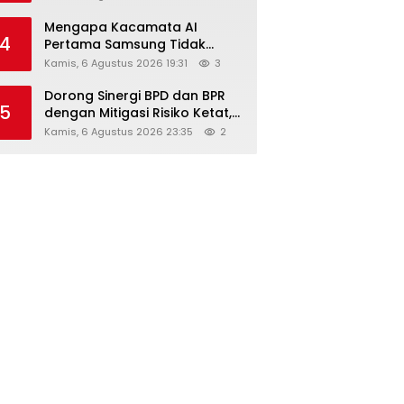
Diskon Hingga 45%
Mengapa Kacamata AI
4
Pertama Samsung Tidak
Dibekali Layar?
Kamis, 6 Agustus 2026 19:31
3
Dorong Sinergi BPD dan BPR
5
dengan Mitigasi Risiko Ketat,
Ini Penjelasan Ketum
Kamis, 6 Agustus 2026 23:35
2
Asbanda