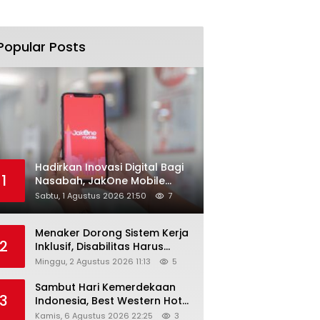
Popular Posts
Hadirkan Inovasi Digital Bagi
1
Nasabah, JakOne Mobile
Antar Bank Jakarta Sukses
Sabtu, 1 Agustus 2026 21:50
7
Raih Digital Excellence
Awards 2026
Menaker Dorong Sistem Kerja
2
Inklusif, Disabilitas Harus
Dapat Kesempatan Setara
Minggu, 2 Agustus 2026 11:13
5
Sambut Hari Kemerdekaan
3
Indonesia, Best Western Hotel
Hadirkan The Freedom Stay
Kamis, 6 Agustus 2026 22:25
3