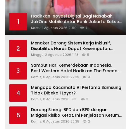
Hadirkan Inovasi Digital Bagi Nasabah,
1
JakOne Mobile Antar Bank Jakarta Sukses
Raih Digital Excellence Awards 2026
Sabtu, 1 Agustus 2026 21:50
7
Menaker Dorong Sistem Kerja Inklusif,
2
Disabilitas Harus Dapat Kesempatan
Setara
Minggu, 2 Agustus 2026 11:13
5
Sambut Hari Kemerdekaan Indonesia,
3
Best Western Hotel Hadirkan The Freedom
Stay Diskon Hingga 45%
Kamis, 6 Agustus 2026 22:25
3
Mengapa Kacamata AI Pertama Samsung
4
Tidak Dibekali Layar?
Kamis, 6 Agustus 2026 19:31
3
Dorong Sinergi BPD dan BPR dengan
5
Mitigasi Risiko Ketat, Ini Penjelasan Ketum
Asbanda
Kamis, 6 Agustus 2026 23:35
2