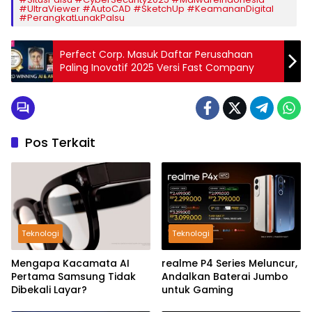
#UltraViewer #AutoCAD #SketchUp #KeamananDigital
#PerangkatLunakPalsu
Perfect Corp. Masuk Daftar Perusahaan
Paling Inovatif 2025 Versi Fast Company
Pos Terkait
Teknologi
Teknologi
Mengapa Kacamata AI
realme P4 Series Meluncur,
Pertama Samsung Tidak
Andalkan Baterai Jumbo
Dibekali Layar?
untuk Gaming