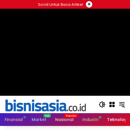
Langsung
×
Scroll Untuk Baca Artikel
ke
konten
Finansial
Market
Nasional
Industri
Teknologi