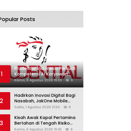
Popular Posts
Prudential Indonesia Perkuat
1
Kompetensi AI Karyawan
Lewat AI Week
Kamis, 6 Agustus 2026 19:30
9
Hadirkan Inovasi Digital Bagi
2
Nasabah, JakOne Mobile
Antar Bank Jakarta Sukses
Sabtu, 1 Agustus 2026 21:50
8
Raih Digital Excellence
Awards 2026
Kisah Awak Kapal Pertamina
3
Bertahan di Tengah Risiko
Pelayaran Selat Hormuz
Kamis, 6 Agustus 2026 19:43
6