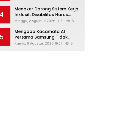
Menaker Dorong Sistem Kerja
4
Inklusif, Disabilitas Harus
Dapat Kesempatan Setara
Minggu, 2 Agustus 2026 11:13
6
Mengapa Kacamata AI
5
Pertama Samsung Tidak
Dibekali Layar?
Kamis, 6 Agustus 2026 19:31
5