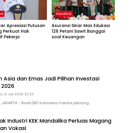
ne
Headline
er Apresiasi Putusan
Asuransi Sinar Mas Edukasi
g Perkuat Hak
126 Petani Sawit Banggai
f Pekerja
soal Keuangan
 Asia dan Emas Jadi Pilihan Investasi
I 2026
a, 21 Juli 2026 20:23
D, JAKARTA – Bank DBS Indonesia menilai peluang…
ak Industri KEK Mandalika Perluas Magang
han Vokasi