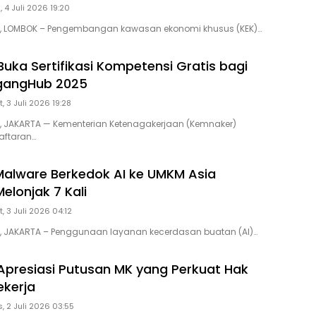
, 4 Juli 2026 19:20
ID, LOMBOK – Pengembangan kawasan ekonomi khusus (KEK)…
uka Sertifikasi Kompetensi Gratis bagi
gangHub 2025
, 3 Juli 2026 19:28
D, JAKARTA — Kementerian Ketenagakerjaan (Kemnaker)
ftaran…
alware Berkedok AI ke UMKM Asia
elonjak 7 Kali
, 3 Juli 2026 04:12
D, JAKARTA – Penggunaan layanan kecerdasan buatan (AI)…
presiasi Putusan MK yang Perkuat Hak
ekerja
, 2 Juli 2026 03:55