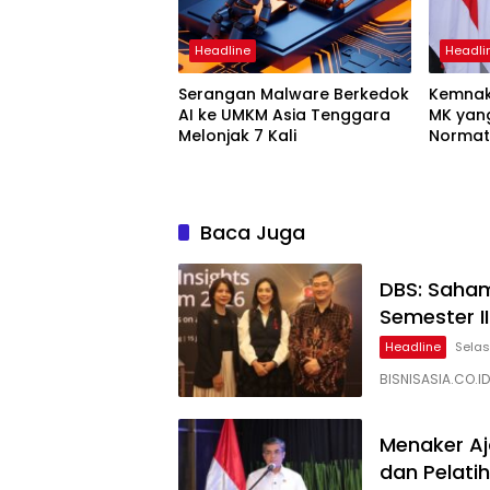
Headline
Headli
Serangan Malware Berkedok
Kemnak
AI ke UMKM Asia Tenggara
MK yan
Melonjak 7 Kali
Normati
Baca Juga
DBS: Saham
Semester I
Headline
Selas
BISNISASIA.CO.I
Menaker Aj
dan Pelati