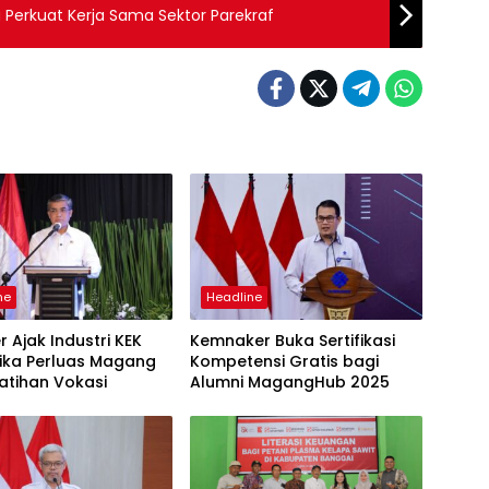
a Perkuat Kerja Sama Sektor Parekraf
ne
Headline
 Ajak Industri KEK
Kemnaker Buka Sertifikasi
ika Perluas Magang
Kompetensi Gratis bagi
atihan Vokasi
Alumni MagangHub 2025