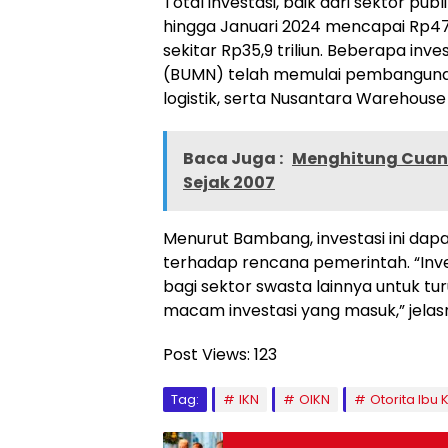
Total investasi, baik dari sektor pu
hingga Januari 2024 mencapai Rp47,5
sekitar Rp35,9 triliun. Beberapa in
(BUMN) telah memulai pembangunan
logistik, serta Nusantara Warehouse
Baca Juga :
Menghitung Cuan H
Sejak 2007
Menurut Bambang, investasi ini dap
terhadap rencana pemerintah. “Inve
bagi sektor swasta lainnya untuk tur
macam investasi yang masuk,” jelasn
Post Views:
123
Tag:
IKN
OIKN
Otorita Ibu