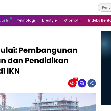
dustri
Teknologi
Lifestyle
Otomotif
Indeks Berit
mulai: Pembangunan
an dan Pendidikan
i IKN
123