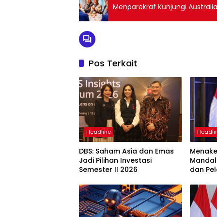
Menparekraf Kunjungi Australi
Pos Terkait
Headline
Headli
DBS: Saham Asia dan Emas
Menaker
Jadi Pilihan Investasi
Mandal
Semester II 2026
dan Pel