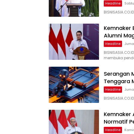
Headline
Sabtu
BISNISASIA.CO.
Kemnaker B
Alumni Ma
Headline
Jumat
BISNISASIA.CO.I
membuka penda
Serangan M
Tenggara M
Headline
Jumat
BISNISASIA.CO.I
Kemnaker A
Normatif P
Headline
Kamis