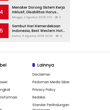
Menaker Dorong Sistem Kerja
4
Inklusif, Disabilitas Harus
Dapat Kesempatan Setara
Minggu, 2 Agustus 2026 11:13
5
Sambut Hari Kemerdekaan
5
Indonesia, Best Western Hotel
Hadirkan The Freedom Stay
Kamis, 6 Agustus 2026 22:25
4
Diskon Hingga 45%
bel
Lainnya
Disclaimer
awei
Pedoman Media Siber
ongkok
Privacy Policy
ansformasi
Redaksi
l
Standar Perlindungan
A
Wartawan