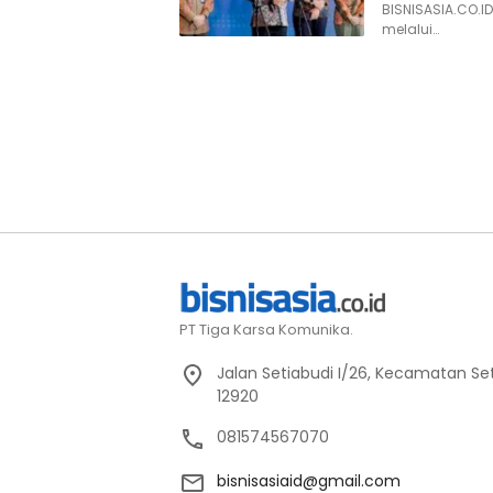
BISNISASIA.CO.I
melalui…
PT Tiga Karsa Komunika.
Jalan Setiabudi I/26, Kecamatan Set
12920
081574567070
bisnisasiaid@gmail.com