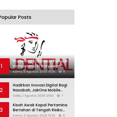
Popular Posts
Prudential Indonesia Perkuat
1
Kompetensi AI Karyawan
Lewat AI Week
Kamis, 6 Agustus 2026 19:30
8
Hadirkan Inovasi Digital Bagi
2
Nasabah, JakOne Mobile
Antar Bank Jakarta Sukses
Sabtu, 1 Agustus 2026 21:50
7
Raih Digital Excellence
Awards 2026
Kisah Awak Kapal Pertamina
3
Bertahan di Tengah Risiko
Pelayaran Selat Hormuz
Kamis, 6 Agustus 2026 19:43
6