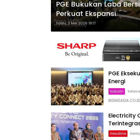
PGE Bukukan Laba Bersih
Perkuat Ekspansi
Sabtu, 2 Mei 2026 19:17
PGE Eksekus
Energi
Industri
Selasa,
BISNISASIA.CO.I
Electricity
Terintegra
Headline
Senin