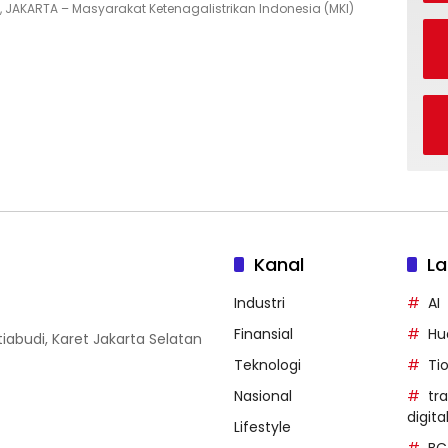
D, JAKARTA – Masyarakat Ketenagalistrikan Indonesia (MKI)
Kanal
La
Industri
AI
Finansial
Hu
iabudi, Karet Jakarta Selatan
Teknologi
Ti
Nasional
tr
digita
Lifestyle
BC