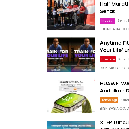
Half Marat
Sehat
Industri
Senin, 
BISNISASIA.CO.I
Anytime Fi
Your Life’
Lifestyle
Rabu, 
BISNISASIA.CO.I
HUAWEI WAT
Andalkan D
Teknologi
Kamis
BISNISASIA.CO.I
XTEP Luncu