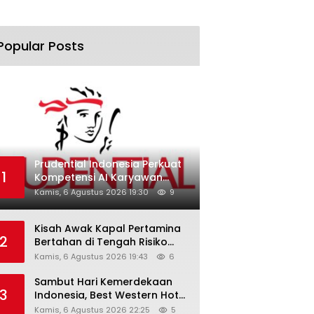
Popular Posts
Prudential Indonesia Perkuat
1
Kompetensi AI Karyawan
Lewat AI Week
Kamis, 6 Agustus 2026 19:30
9
Kisah Awak Kapal Pertamina
2
Bertahan di Tengah Risiko
Pelayaran Selat Hormuz
Kamis, 6 Agustus 2026 19:43
6
Sambut Hari Kemerdekaan
3
Indonesia, Best Western Hotel
Hadirkan The Freedom Stay
Kamis, 6 Agustus 2026 22:25
5