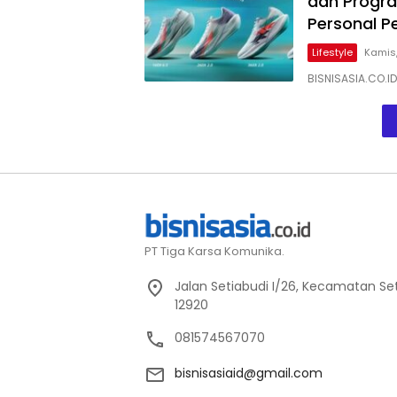
dan Progra
Personal Pe
Lifestyle
Kamis,
BISNISASIA.CO.I
PT Tiga Karsa Komunika.
Jalan Setiabudi I/26, Kecamatan Set
12920
081574567070
bisnisasiaid@gmail.com