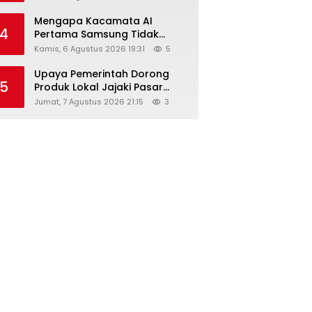
Diskon Hingga 45%
Mengapa Kacamata AI
4
Pertama Samsung Tidak
Dibekali Layar?
Kamis, 6 Agustus 2026 19:31
5
Upaya Pemerintah Dorong
5
Produk Lokal Jajaki Pasar
Global, Ini Harapan Menteri
Jumat, 7 Agustus 2026 21:15
3
Perindustrian RI Lewat ILT dan
IGT Expo 2026