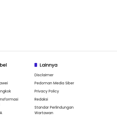
bel
Lainnya
Disclaimer
awei
Pedoman Media Siber
ongkok
Privacy Policy
ansformasi
Redaksi
l
Standar Perlindungan
A
Wartawan