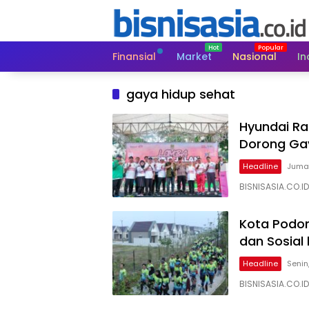
Langsung
ke
konten
Finansial
Market
Nasional
In
gaya hidup sehat
Hyundai Ra
Dorong Ga
Headline
Jumat
BISNISASIA.CO.I
Kota Podom
dan Sosial
Headline
Senin
BISNISASIA.CO.I