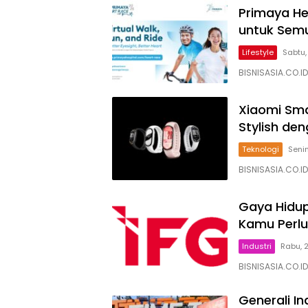
Primaya He
untuk Semu
Lifestyle
Sabtu,
BISNISASIA.CO.I
Xiaomi Sma
Stylish den
Teknologi
Senin
BISNISASIA.CO.I
Gaya Hidup
Kamu Perlu
Industri
Rabu, 2
BISNISASIA.CO.ID
Generali In