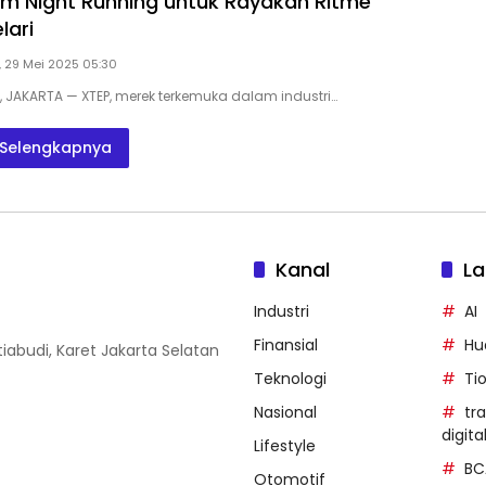
m Night Running untuk Rayakan Ritme
lari
 29 Mei 2025 05:30
D, JAKARTA — XTEP, merek terkemuka dalam industri…
Selengkapnya
Kanal
La
Industri
AI
Finansial
Hu
iabudi, Karet Jakarta Selatan
Teknologi
Ti
Nasional
tr
digita
Lifestyle
BC
Otomotif