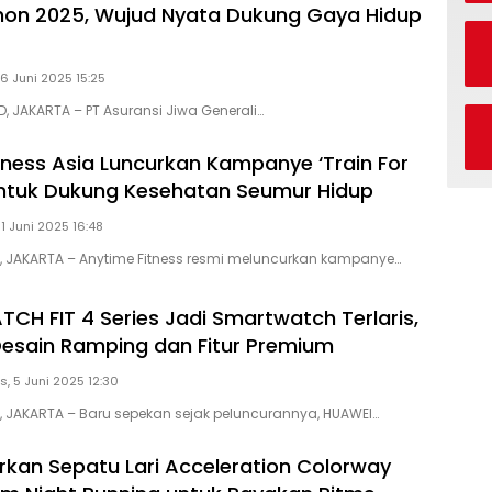
hon 2025, Wujud Nyata Dukung Gaya Hidup
16 Juni 2025 15:25
D, JAKARTA – PT Asuransi Jiwa Generali…
tness Asia Luncurkan Kampanye ‘Train For
 untuk Dukung Kesehatan Seumur Hidup
11 Juni 2025 16:48
D, JAKARTA – Anytime Fitness resmi meluncurkan kampanye…
CH FIT 4 Series Jadi Smartwatch Terlaris,
esain Ramping dan Fitur Premium
, 5 Juni 2025 12:30
D, JAKARTA – Baru sepekan sejak peluncurannya, HUAWEI…
rkan Sepatu Lari Acceleration Colorway