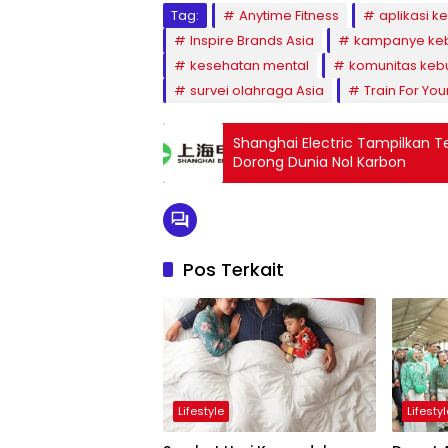
Tag:
Anytime Fitness
aplikasi 
Inspire Brands Asia
kampanye ke
kesehatan mental
komunitas keb
survei olahraga Asia
Train For Your
Shanghai Electric Tampilkan Te
Dorong Dunia Nol Karbon
Pos Terkait
Lifestyle
Lifesty