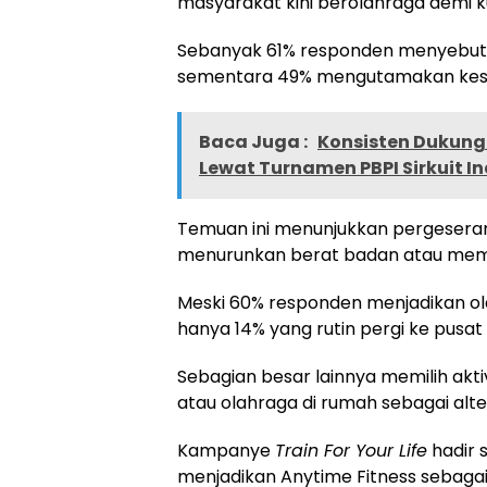
masyarakat kini berolahraga demi ku
Sebanyak 61% responden menyebut ti
sementara 49% mengutamakan kes
Baca Juga :
Konsisten Dukung
Lewat Turnamen PBPI Sirkuit I
Temuan ini menunjukkan pergeseran si
menurunkan berat badan atau mem
Meski 60% responden menjadikan ol
hanya 14% yang rutin pergi ke pusat
Sebagian besar lainnya memilih aktiv
atau olahraga di rumah sebagai alter
Kampanye
Train For Your Life
hadir 
menjadikan Anytime Fitness sebagai