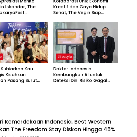
Apresiasi Menko
Kolaborasi Unik Ekonomi
n Iskandar, The
Kreatif dan Gaya Hidup
Sehat, The Virgin Siap
ng Keren Sukses
Meriahkan Panggung
ukan Kolaborasi Apik
LokaryaFest 2026
le
Lifestyle
 Kubiarkan Kau
Dokter Indonesia
is Kisahkan
Kembangkan AI untuk
an Pasang Surut
Deteksi Dini Risiko Gagal
ua dan Anak
Jantung
i Kemerdekaan Indonesia, Best Western
rkan The Freedom Stay Diskon Hingga 45%