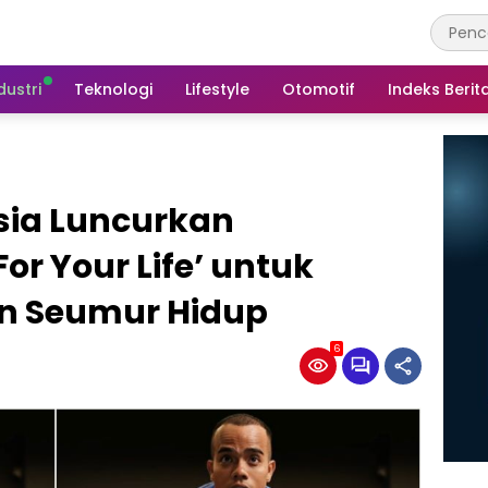
dustri
Teknologi
Lifestyle
Otomotif
Indeks Berit
sia Luncurkan
or Your Life’ untuk
n Seumur Hidup
6