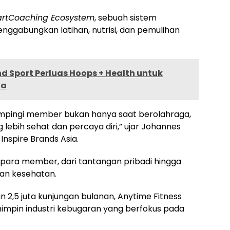
rtCoaching Ecosystem
, sebuah sistem
ggabungkan latihan, nutrisi, dan pemulihan
nd Sport Perluas Hoops + Health untuk
ia
ampingi member bukan hanya saat berolahraga,
 lebih sehat dan percaya diri,” ujar Johannes
nspire Brands Asia.
 para member, dari tantangan pribadi hingga
an kesehatan.
an 2,5 juta kunjungan bulanan, Anytime Fitness
mpin industri kebugaran yang berfokus pada