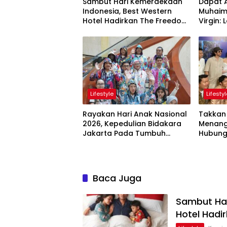
Sambut Hari Kemerdekaan
Dapat 
Indonesia, Best Western
Muhaimi
Hotel Hadirkan The Freedom
Virgin: LokaryaFest
Stay Diskon Hingga 45%
Panggu
Pertem
Lifestyle
Lifesty
Rayakan Hari Anak Nasional
Takkan
2026, Kepedulian Bidakara
Menang
Jakarta Pada Tumbuh
Hubung
Kembang Anak Lewat Acara
Orangt
Where Hope Begins
Baca Juga
Sambut Har
Hotel Hadi