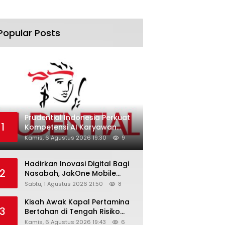
Popular Posts
Prudential Indonesia Perkuat
1
Kompetensi AI Karyawan
Lewat AI Week
Kamis, 6 Agustus 2026 19:30
9
Hadirkan Inovasi Digital Bagi
2
Nasabah, JakOne Mobile
Antar Bank Jakarta Sukses
Sabtu, 1 Agustus 2026 21:50
8
Raih Digital Excellence
Awards 2026
Kisah Awak Kapal Pertamina
3
Bertahan di Tengah Risiko
Pelayaran Selat Hormuz
Kamis, 6 Agustus 2026 19:43
6