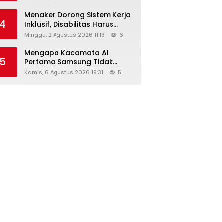
Menaker Dorong Sistem Kerja
4
Inklusif, Disabilitas Harus
Dapat Kesempatan Setara
Minggu, 2 Agustus 2026 11:13
6
Mengapa Kacamata AI
5
Pertama Samsung Tidak
Dibekali Layar?
Kamis, 6 Agustus 2026 19:31
5