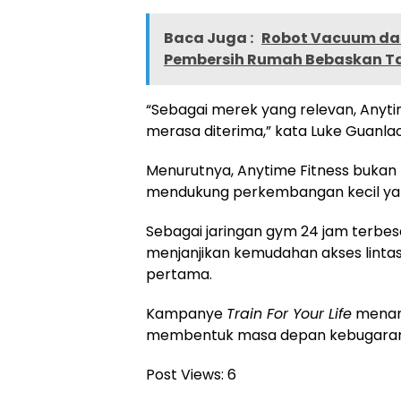
Baca Juga :
Robot Vacuum dan
Pembersih Rumah Bebaskan 
“Sebagai merek yang relevan, Any
merasa diterima,” kata Luke Guanlao
Menurutnya, Anytime Fitness buka
mendukung perkembangan kecil yang
Sebagai jaringan gym 24 jam terbesar
menjanjikan kemudahan akses linta
pertama.
Kampanye
Train For Your Life
menand
membentuk masa depan kebugaran yan
Post Views:
6