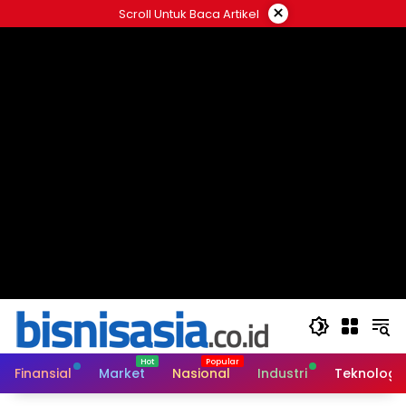
Langsung
×
Scroll Untuk Baca Artikel
ke
konten
Finansial
Market
Nasional
Industri
Teknologi