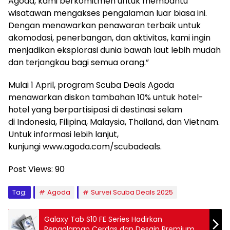
Agoda, kami berkomitmen untuk membantu
wisatawan mengakses pengalaman luar biasa ini.
Dengan menawarkan penawaran terbaik untuk
akomodasi, penerbangan, dan aktivitas, kami ingin
menjadikan eksplorasi dunia bawah laut lebih mudah
dan terjangkau bagi semua orang.”
Mulai 1 April, program Scuba Deals Agoda
menawarkan diskon tambahan 10% untuk hotel-
hotel yang berpartisipasi di destinasi selam
di Indonesia, Filipina, Malaysia, Thailand, dan Vietnam.
Untuk informasi lebih lanjut,
kunjungi www.agoda.com/scubadeals.
Post Views:
90
Tag:
Agoda
Survei Scuba Deals 2025
Galaxy Tab S10 FE Series Hadirkan
Pengalaman Cerdas dan Desain Premium