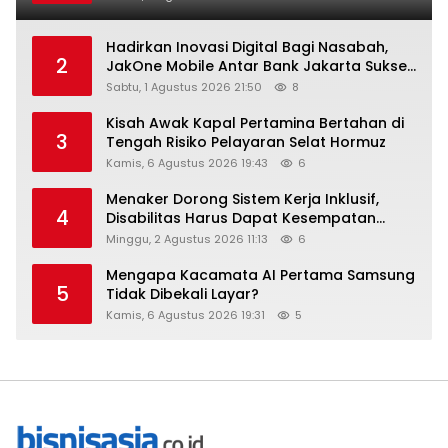
Hadirkan Inovasi Digital Bagi Nasabah,
2
JakOne Mobile Antar Bank Jakarta Sukses
Raih Digital Excellence Awards 2026
Sabtu, 1 Agustus 2026 21:50
8
Kisah Awak Kapal Pertamina Bertahan di
3
Tengah Risiko Pelayaran Selat Hormuz
Kamis, 6 Agustus 2026 19:43
6
Menaker Dorong Sistem Kerja Inklusif,
4
Disabilitas Harus Dapat Kesempatan
Setara
Minggu, 2 Agustus 2026 11:13
6
Mengapa Kacamata AI Pertama Samsung
5
Tidak Dibekali Layar?
Kamis, 6 Agustus 2026 19:31
5