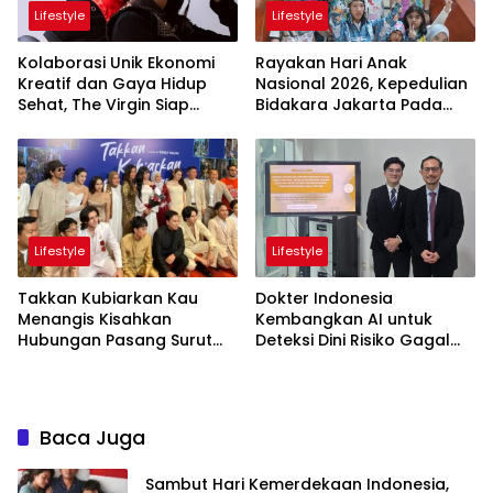
Lifestyle
Lifestyle
Kolaborasi Unik Ekonomi
Rayakan Hari Anak
Kreatif dan Gaya Hidup
Nasional 2026, Kepedulian
Sehat, The Virgin Siap
Bidakara Jakarta Pada
Meriahkan Panggung
Tumbuh Kembang Anak
LokaryaFest 2026
Lewat Acara Where Hope
Begins
Lifestyle
Lifestyle
Takkan Kubiarkan Kau
Dokter Indonesia
Menangis Kisahkan
Kembangkan AI untuk
Hubungan Pasang Surut
Deteksi Dini Risiko Gagal
Orangtua dan Anak
Jantung
Baca Juga
Sambut Hari Kemerdekaan Indonesia,