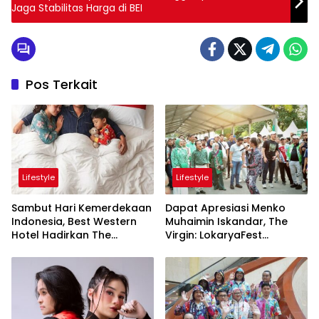
Jaga Stabilitas Harga di BEI
Pos Terkait
Lifestyle
Lifestyle
Sambut Hari Kemerdekaan
Dapat Apresiasi Menko
Indonesia, Best Western
Muhaimin Iskandar, The
Hotel Hadirkan The
Virgin: LokaryaFest
Freedom Stay Diskon
Panggung Keren Sukses
Hingga 45%
Pertemukan Kolaborasi
Apik