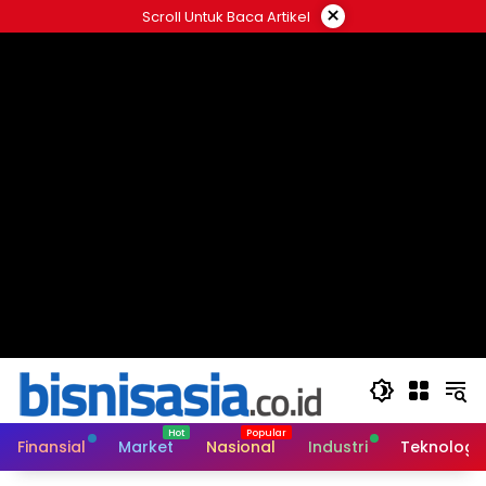
Langsung
×
Scroll Untuk Baca Artikel
ke
konten
Finansial
Market
Nasional
Industri
Teknologi