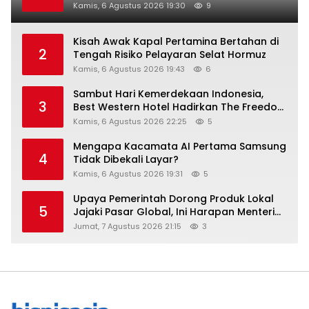
Kamis, 6 Agustus 2026 19:30
9
Kisah Awak Kapal Pertamina Bertahan di
2
Tengah Risiko Pelayaran Selat Hormuz
Kamis, 6 Agustus 2026 19:43
6
Sambut Hari Kemerdekaan Indonesia,
3
Best Western Hotel Hadirkan The Freedom
Stay Diskon Hingga 45%
Kamis, 6 Agustus 2026 22:25
5
Mengapa Kacamata AI Pertama Samsung
4
Tidak Dibekali Layar?
Kamis, 6 Agustus 2026 19:31
5
Upaya Pemerintah Dorong Produk Lokal
5
Jajaki Pasar Global, Ini Harapan Menteri
Perindustrian RI Lewat ILT dan IGT Expo
Jumat, 7 Agustus 2026 21:15
3
2026