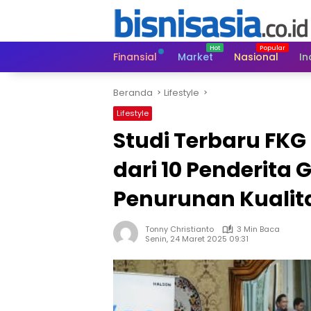
Langsung
ke
konten
Finansial
Market
Nasional
In
Beranda
Lifestyle
Lifestyle
Studi Terbaru FKG
dari 10 Penderita 
Penurunan Kualit
Tonny Christianto
3 Min Baca
Senin, 24 Maret 2025 09:31