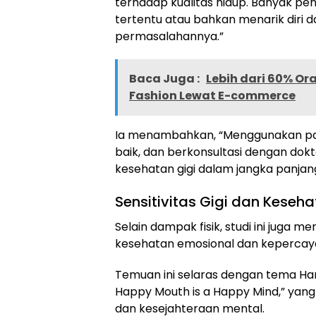
terhadap kualitas hidup. Banyak p
tertentu atau bahkan menarik diri d
permasalahannya.”
Baca Juga :
Lebih dari 60% Ora
Fashion Lewat E-commerce
Ia menambahkan, “Menggunakan past
baik, dan berkonsultasi dengan do
kesehatan gigi dalam jangka panjang
Sensitivitas Gigi dan Keseh
Selain dampak fisik, studi ini juga
kesehatan emosional dan kepercayaa
Temuan ini selaras dengan tema Hari
Happy Mouth is a Happy Mind,” yan
dan kesejahteraan mental.