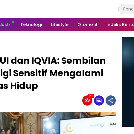
dustri
Teknologi
Lifestyle
Otomotif
Indeks Berit
 UI dan IQVIA: Sembilan
Gigi Sensitif Mengalami
as Hidup
144