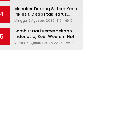
Menaker Dorong Sistem Kerja
4
Inklusif, Disabilitas Harus
Dapat Kesempatan Setara
Minggu, 2 Agustus 2026 11:13
5
Sambut Hari Kemerdekaan
5
Indonesia, Best Western Hotel
Hadirkan The Freedom Stay
Kamis, 6 Agustus 2026 22:25
4
Diskon Hingga 45%