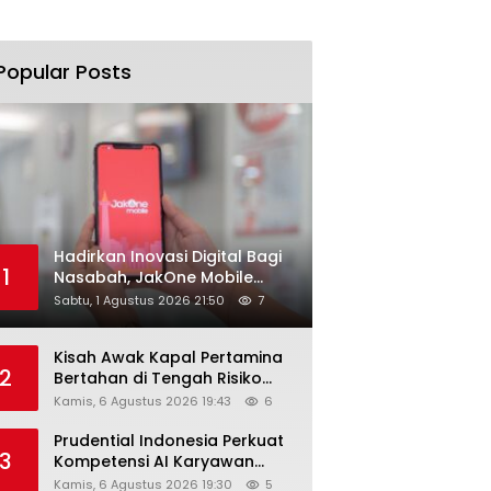
Popular Posts
Hadirkan Inovasi Digital Bagi
1
Nasabah, JakOne Mobile
Antar Bank Jakarta Sukses
Sabtu, 1 Agustus 2026 21:50
7
Raih Digital Excellence
Awards 2026
Kisah Awak Kapal Pertamina
2
Bertahan di Tengah Risiko
Pelayaran Selat Hormuz
Kamis, 6 Agustus 2026 19:43
6
Prudential Indonesia Perkuat
3
Kompetensi AI Karyawan
Lewat AI Week
Kamis, 6 Agustus 2026 19:30
5