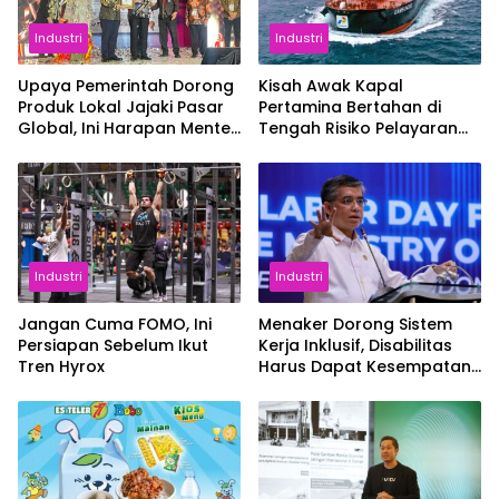
Industri
Industri
Upaya Pemerintah Dorong
Kisah Awak Kapal
Produk Lokal Jajaki Pasar
Pertamina Bertahan di
Global, Ini Harapan Menteri
Tengah Risiko Pelayaran
Perindustrian RI Lewat ILT
Selat Hormuz
dan IGT Expo 2026
Industri
Industri
Jangan Cuma FOMO, Ini
Menaker Dorong Sistem
Persiapan Sebelum Ikut
Kerja Inklusif, Disabilitas
Tren Hyrox
Harus Dapat Kesempatan
Setara