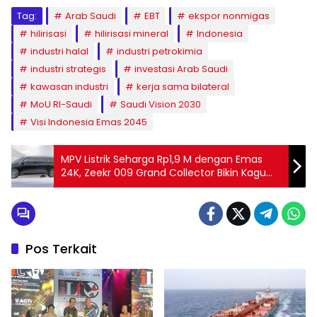
Tag:
Arab Saudi
EBT
ekspor nonmigas
hilirisasi
hilirisasi mineral
Indonesia
industri halal
industri petrokimia
industri strategis
investasi Arab Saudi
kawasan industri
kerja sama bilateral
MoU RI-Saudi
Saudi Vision 2030
Visi Indonesia Emas 2045
MPV Listrik Seharga Rp1,9 M dengan Emas
24K, Zeekr 009 Grand Collector Bikin Kagum
Dunia
Pos Terkait