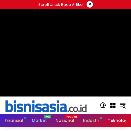
Langsung
×
Scroll Untuk Baca Artikel
ke
konten
Finansial
Market
Nasional
Industri
Teknologi