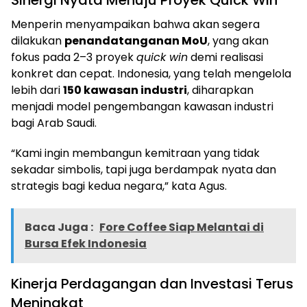
Sinergi Nyata Menuju Proyek Quick Win
Menperin menyampaikan bahwa akan segera
dilakukan
penandatanganan MoU
, yang akan
fokus pada 2–3 proyek
quick win
demi realisasi
konkret dan cepat. Indonesia, yang telah mengelola
lebih dari
150 kawasan industri
, diharapkan
menjadi model pengembangan kawasan industri
bagi Arab Saudi.
“Kami ingin membangun kemitraan yang tidak
sekadar simbolis, tapi juga berdampak nyata dan
strategis bagi kedua negara,” kata Agus.
Baca Juga :
Fore Coffee Siap Melantai di
Bursa Efek Indonesia
Kinerja Perdagangan dan Investasi Terus
Meningkat