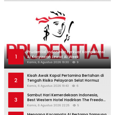
Prudential Indonesia Perkuat Kompetensi
1
AI Karyawan Lewat AI Week
Kamis, 6 Agustus 2026 19:30
9
Kisah Awak Kapal Pertamina Bertahan di
2
Tengah Risiko Pelayaran Selat Hormuz
Kamis, 6 Agustus 2026 19:43
6
Sambut Hari Kemerdekaan Indonesia,
3
Best Western Hotel Hadirkan The Freedom
Stay Diskon Hingga 45%
Kamis, 6 Agustus 2026 22:25
5
Mengapa Kacamata AI Pertama Samsung