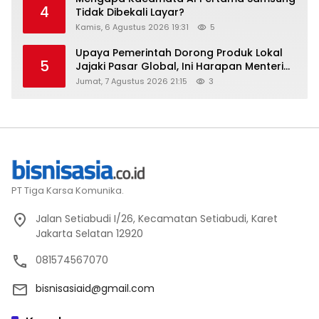
4
Tidak Dibekali Layar?
Kamis, 6 Agustus 2026 19:31
5
Upaya Pemerintah Dorong Produk Lokal
5
Jajaki Pasar Global, Ini Harapan Menteri
Perindustrian RI Lewat ILT dan IGT Expo
Jumat, 7 Agustus 2026 21:15
3
2026
PT Tiga Karsa Komunika.
Jalan Setiabudi I/26, Kecamatan Setiabudi, Karet
Jakarta Selatan 12920
081574567070
bisnisasiaid@gmail.com