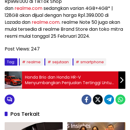
Rp999.000 di TikTok Shop
dan
realme.com
sedangkan varian 4GB+4GB* |
128GB akan dijual dengan harga Rp1.399.000 di
Lazada dan
realme.com
. realme Note 50 juga akan
mulai tersedia di realme Brand Store dan toko mitra
resmi mulai tanggal 25 Februari 2024.
Post Views:
247
Tag:
realme
sejutaan
smartphone
Honda Brio dan Honda HR-V
Menyumbangkan Penjualan Tertinggi Untuk
Honda di Januari 2024
Pos Terkait