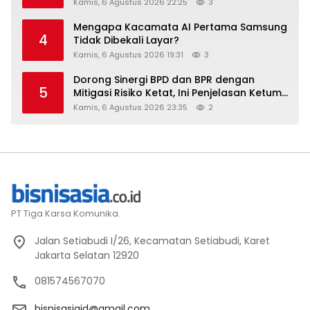
Stay Diskon Hingga 45%
Kamis, 6 Agustus 2026 22:25
3
Mengapa Kacamata AI Pertama Samsung
4
Tidak Dibekali Layar?
Kamis, 6 Agustus 2026 19:31
3
Dorong Sinergi BPD dan BPR dengan
5
Mitigasi Risiko Ketat, Ini Penjelasan Ketum
Asbanda
Kamis, 6 Agustus 2026 23:35
2
PT Tiga Karsa Komunika.
Jalan Setiabudi I/26, Kecamatan Setiabudi, Karet
Jakarta Selatan 12920
081574567070
bisnisasiaid@gmail.com