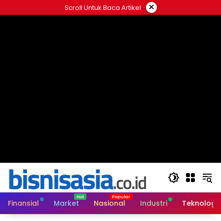
Langsung
×
Scroll Untuk Baca Artikel
ke
konten
Finansial
Market
Nasional
Industri
Teknologi