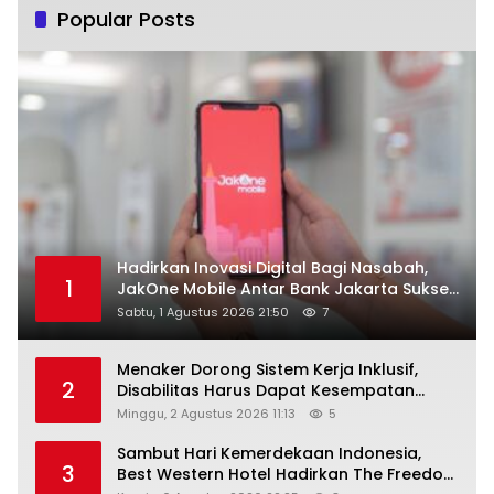
Popular Posts
Hadirkan Inovasi Digital Bagi Nasabah,
1
JakOne Mobile Antar Bank Jakarta Sukses
Raih Digital Excellence Awards 2026
Sabtu, 1 Agustus 2026 21:50
7
Menaker Dorong Sistem Kerja Inklusif,
2
Disabilitas Harus Dapat Kesempatan
Setara
Minggu, 2 Agustus 2026 11:13
5
Sambut Hari Kemerdekaan Indonesia,
3
Best Western Hotel Hadirkan The Freedom