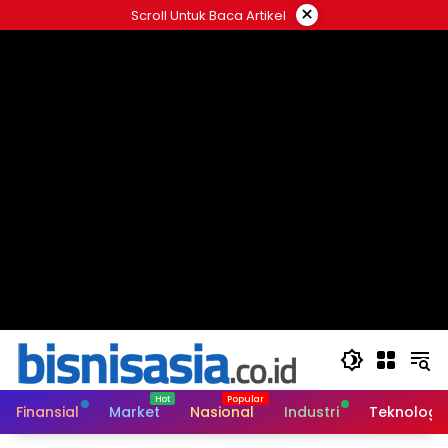
Langsung
×
Scroll Untuk Baca Artikel
ke
konten
Finansial
Market
Nasional
Industri
Teknologi