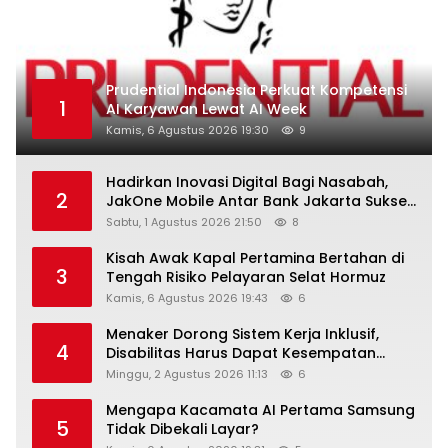
Prudential Indonesia Perkuat Kompetensi
1
AI Karyawan Lewat AI Week
Kamis, 6 Agustus 2026 19:30
9
Hadirkan Inovasi Digital Bagi Nasabah,
2
JakOne Mobile Antar Bank Jakarta Sukses
Raih Digital Excellence Awards 2026
Sabtu, 1 Agustus 2026 21:50
8
Kisah Awak Kapal Pertamina Bertahan di
3
Tengah Risiko Pelayaran Selat Hormuz
Kamis, 6 Agustus 2026 19:43
6
Menaker Dorong Sistem Kerja Inklusif,
4
Disabilitas Harus Dapat Kesempatan
Setara
Minggu, 2 Agustus 2026 11:13
6
Mengapa Kacamata AI Pertama Samsung
5
Tidak Dibekali Layar?