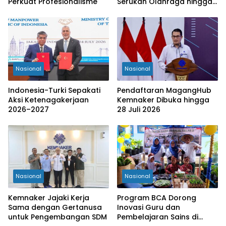
Perkuat Profesionalisme
Serukan Olahraga hingga
Tingkat Kabupaten
Nasional
Nasional
Indonesia-Turki Sepakati
Pendaftaran MagangHub
Aksi Ketenagakerjaan
Kemnaker Dibuka hingga
2026–2027
28 Juli 2026
Nasional
Nasional
Kemnaker Jajaki Kerja
Program BCA Dorong
Sama dengan Gertanusa
Inovasi Guru dan
untuk Pengembangan SDM
Pembelajaran Sains di