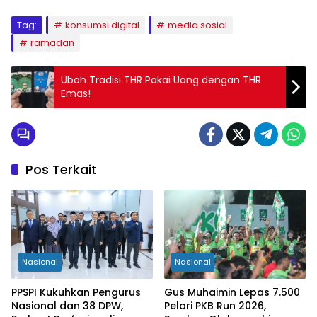
Tag:
konsumsi digital
media sosial
ramadan
Ubah Tradisi THR Pakai Uang dengan THR
Emas!
Pos Terkait
Nasional
Nasional
PPSPI Kukuhkan Pengurus
Gus Muhaimin Lepas 7.500
Nasional dan 38 DPW,
Pelari PKB Run 2026,