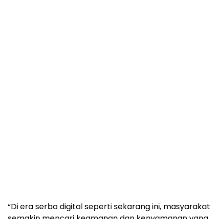
“Di era serba digital seperti sekarang ini, masyarakat
semakin mencari keamanan dan kenyamanan yang