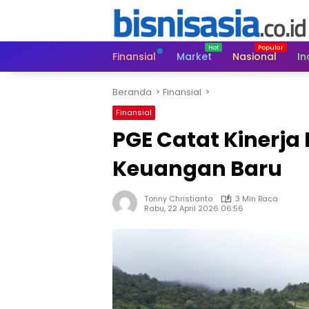
Langsung
ke
konten
Finansial
Market
Nasional
In
Beranda
Finansial
Finansial
PGE Catat Kinerja 
Keuangan Baru
Tonny Christianto
3 Min Baca
Rabu, 22 April 2026 06:56