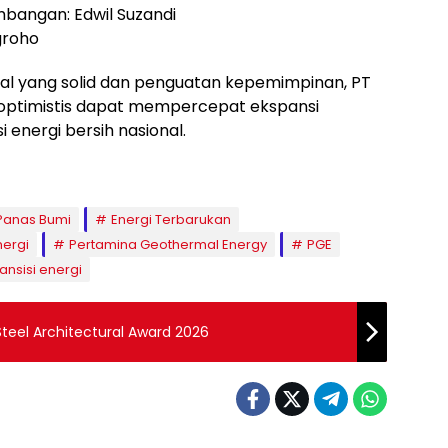
mbangan: Edwil Suzandi
groho
nal yang solid dan penguatan kepemimpinan, PT
optimistis dapat mempercepat ekspansi
 energi bersih nasional.
 Panas Bumi
Energi Terbarukan
nergi
Pertamina Geothermal Energy
PGE
ransisi energi
Steel Architectural Award 2026