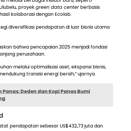
 melalui berbagai inisiatif baru, seperti
 Ulubelu, proyek
green data center
berbasis
hasil kolaborasi dengan Ecolab.
egi diversifikasi pendapatan di luar bisnis utama
skan bahwa pencapaian 2025 menjadi fondasi
anjang perusahaan.
an melalui optimalisasi aset, ekspansi bisnis,
endukung transisi energi bersih,” ujarnya.
h Panas: Deden dan Kopi Panas Bumi
ng
d
atat pendapatan sebesar US$432,73 juta dan