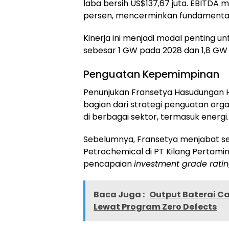
laba bersih US$137,67 juta. EBITDA
persen, mencerminkan fundamental
Kinerja ini menjadi modal penting 
sebesar 1 GW pada 2028 dan 1,8 GW
Penguatan Kepemimpinan
Penunjukan Fransetya Hasudungan H
bagian dari strategi penguatan organ
di berbagai sektor, termasuk energi.
Sebelumnya, Fransetya menjabat seb
Petrochemical di PT Kilang Pertami
pencapaian
investment grade rati
Baca Juga :
Output Baterai Ca
Lewat Program Zero Defects