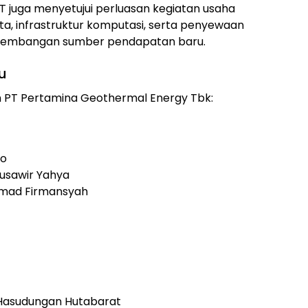
 juga menyetujui perluasan kegiatan usaha
a, infrastruktur komputasi, serta penyewaan
engembangan sumber pendapatan baru.
u
 PT Pertamina Geothermal Energy Tbk:
mo
usawir Yahya
mmad Firmansyah
 Hasudungan Hutabarat