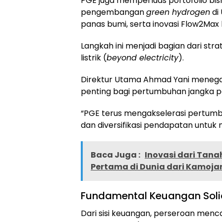
PGE juga memperluas portofolio bisnis
pengembangan
green hydrogen
di
panas bumi, serta inovasi Flow2Max 
Langkah ini menjadi bagian dari strat
listrik (
beyond electricity
).
Direktur Utama Ahmad Yani menega
penting bagi pertumbuhan jangka p
“PGE terus mengakselerasi pertumbuh
dan diversifikasi pendapatan untuk m
Baca Juga :
Inovasi dari Tana
Pertama di Dunia dari Kamoja
Fundamental Keuangan Soli
Dari sisi keuangan, perseroan menc