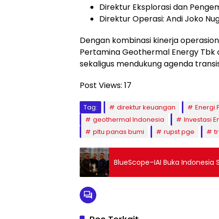
Direktur Eksplorasi dan Penge
Direktur Operasi: Andi Joko Nu
Dengan kombinasi kinerja operasio
Pertamina Geothermal Energy Tbk 
sekaligus mendukung agenda transisi
Post Views:
17
Tag:
direktur keuangan
Energi
geothermal Indonesia
Investasi E
pltu panas bumi
rupst pge
t
BlueScope–IAI Buka Indonesia 