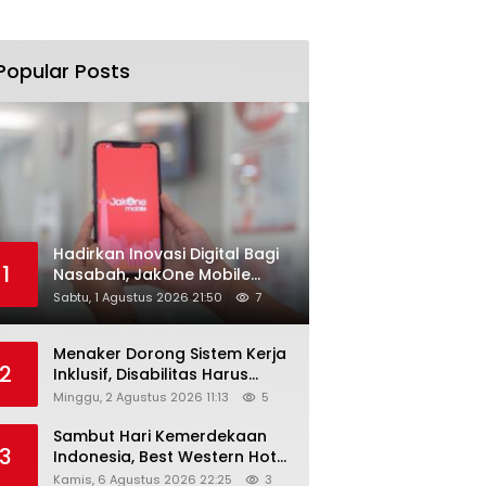
Popular Posts
Hadirkan Inovasi Digital Bagi
1
Nasabah, JakOne Mobile
Antar Bank Jakarta Sukses
Sabtu, 1 Agustus 2026 21:50
7
Raih Digital Excellence
Awards 2026
Menaker Dorong Sistem Kerja
2
Inklusif, Disabilitas Harus
Dapat Kesempatan Setara
Minggu, 2 Agustus 2026 11:13
5
Sambut Hari Kemerdekaan
3
Indonesia, Best Western Hotel
Hadirkan The Freedom Stay
Kamis, 6 Agustus 2026 22:25
3