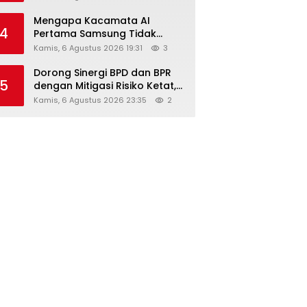
Diskon Hingga 45%
Mengapa Kacamata AI
4
Pertama Samsung Tidak
Dibekali Layar?
Kamis, 6 Agustus 2026 19:31
3
Dorong Sinergi BPD dan BPR
5
dengan Mitigasi Risiko Ketat,
Ini Penjelasan Ketum
Kamis, 6 Agustus 2026 23:35
2
Asbanda