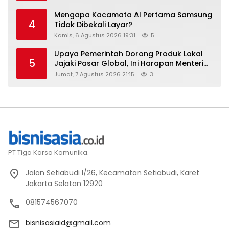
Mengapa Kacamata AI Pertama Samsung
4
Tidak Dibekali Layar?
Kamis, 6 Agustus 2026 19:31
5
Upaya Pemerintah Dorong Produk Lokal
5
Jajaki Pasar Global, Ini Harapan Menteri
Perindustrian RI Lewat ILT dan IGT Expo
Jumat, 7 Agustus 2026 21:15
3
2026
PT Tiga Karsa Komunika.
Jalan Setiabudi I/26, Kecamatan Setiabudi, Karet
Jakarta Selatan 12920
081574567070
bisnisasiaid@gmail.com