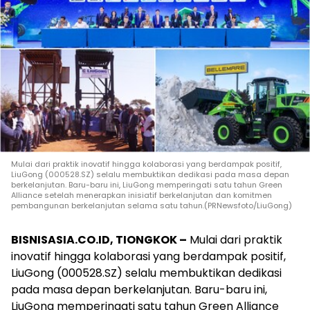
Mulai dari praktik inovatif hingga kolaborasi yang berdampak positif,
LiuGong (000528.SZ) selalu membuktikan dedikasi pada masa depan
berkelanjutan. Baru-baru ini, LiuGong memperingati satu tahun Green
Alliance setelah menerapkan inisiatif berkelanjutan dan komitmen
pembangunan berkelanjutan selama satu tahun.(PRNewsfoto/LiuGong)
BISNISASIA.CO.ID, TIONGKOK –
Mulai dari praktik
inovatif hingga kolaborasi yang berdampak positif,
LiuGong (000528.SZ) selalu membuktikan dedikasi
pada masa depan berkelanjutan. Baru-baru ini,
LiuGong memperingati satu tahun Green Alliance