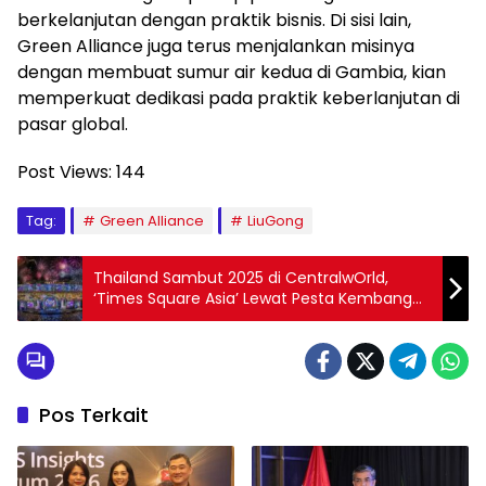
berkelanjutan dengan praktik bisnis. Di sisi lain,
Green Alliance juga terus menjalankan misinya
dengan membuat sumur air kedua di Gambia, kian
memperkuat dedikasi pada praktik keberlanjutan di
pasar global.
Post Views:
144
Tag:
Green Alliance
LiuGong
Thailand Sambut 2025 di CentralwOrld,
‘Times Square Asia’ Lewat Pesta Kembang
Api
Pos Terkait