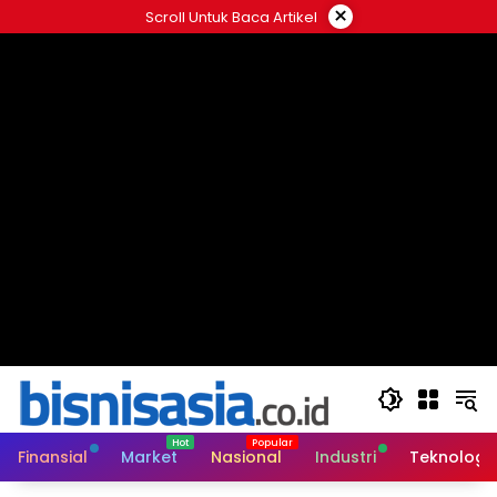
Langsung
×
Scroll Untuk Baca Artikel
ke
konten
Finansial
Market
Nasional
Industri
Teknologi