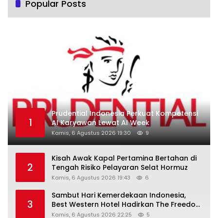
Popular Posts
Prudential Indonesia Perkuat Kompetensi
1
AI Karyawan Lewat AI Week
Kamis, 6 Agustus 2026 19:30
9
Kisah Awak Kapal Pertamina Bertahan di
2
Tengah Risiko Pelayaran Selat Hormuz
Kamis, 6 Agustus 2026 19:43
6
Sambut Hari Kemerdekaan Indonesia,
3
Best Western Hotel Hadirkan The Freedom
Stay Diskon Hingga 45%
Kamis, 6 Agustus 2026 22:25
5