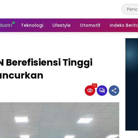
dustri
Teknologi
Lifestyle
Otomotif
Indeks Berit
 Berefisiensi Tinggi
luncurkan
112