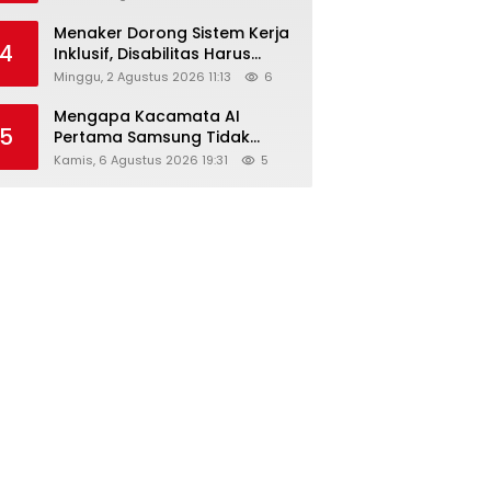
Menaker Dorong Sistem Kerja
4
Inklusif, Disabilitas Harus
Dapat Kesempatan Setara
Minggu, 2 Agustus 2026 11:13
6
Mengapa Kacamata AI
5
Pertama Samsung Tidak
Dibekali Layar?
Kamis, 6 Agustus 2026 19:31
5