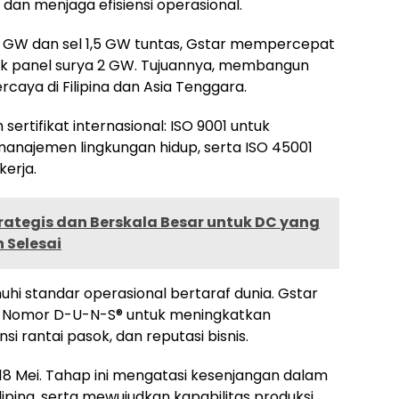
an menjaga efisiensi operasional.
1 GW dan sel 1,5 GW tuntas, Gstar mempercepat
yek panel surya 2 GW. Tujuannya, membangun
rcaya di Filipina dan
Asia Tenggara
.
 sertifikat internasional: ISO 9001 untuk
anajemen lingkungan hidup, serta ISO 45001
erja.
trategis dan Berskala Besar untuk DC yang
h Selesai
hi standar operasional bertaraf dunia. Gstar
n Nomor D-U-N-S® untuk meningkatkan
nsi rantai pasok, dan reputasi bisnis.
18 Mei. Tahap ini mengatasi kesenjangan dalam
lipina, serta mewujudkan kapabilitas produksi