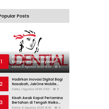
Popular Posts
Prudential Indonesia Perkuat
1
Kompetensi AI Karyawan
Lewat AI Week
Kamis, 6 Agustus 2026 19:30
9
Hadirkan Inovasi Digital Bagi
2
Nasabah, JakOne Mobile
Antar Bank Jakarta Sukses
Sabtu, 1 Agustus 2026 21:50
8
Raih Digital Excellence
Awards 2026
Kisah Awak Kapal Pertamina
3
Bertahan di Tengah Risiko
Pelayaran Selat Hormuz
Kamis, 6 Agustus 2026 19:43
6