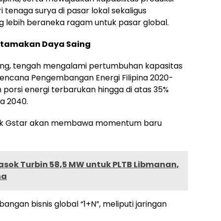
 tenaga surya di pasar lokal sekaligus
 lebih beraneka ragam untuk pasar global.
utamakan Daya Saing
bang, tengah mengalami pertumbuhan kapasitas
Rencana Pengembangan Energi Filipina 2020-
 porsi energi terbarukan hingga di atas 35%
da 2040.
brik Gstar akan membawa momentum baru
Pasok Turbin 58,5 MW untuk PLTB Libmanan,
na
an bisnis global “1+N”, meliputi jaringan