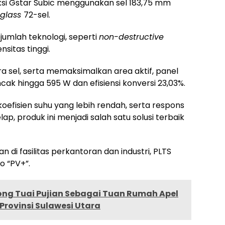
ksi Gstar Subic menggunakan sel 183,75 mm
-glass
72-sel.
jumlah teknologi, seperti
non-destructive
nsitas tinggi.
sel, serta memaksimalkan area aktif, panel
ncak hingga 595 W dan efisiensi konversi 23,03%.
koefisien suhu yang lebih rendah, serta respons
ap, produk ini menjadi salah satu solusi terbaik
n di fasilitas perkantoran dan industri, PLTS
o “PV+”.
ng Tuai Pujian Sebagai Tuan Rumah Apel
Provinsi Sulawesi Utara