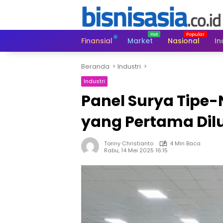
Langsung
ke
konten
Finansial
Market
Nasional
In
Beranda
Industri
Industri
Panel Surya Tipe-N
yang Pertama Di
Tonny Christianto
4 Min Baca
Rabu, 14 Mei 2025 16:15