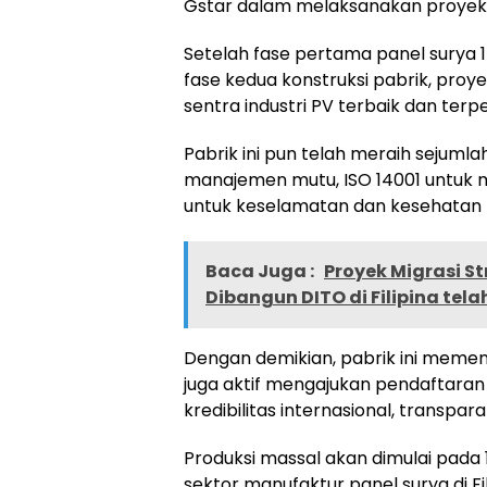
Gstar dalam melaksanakan proyek d
Setelah fase pertama panel surya 
fase kedua konstruksi pabrik, pro
sentra industri PV terbaik dan terpe
Pabrik ini pun telah meraih sejumlah
manajemen mutu, ISO 14001 untuk m
untuk keselamatan dan kesehatan k
Baca Juga :
Proyek Migrasi S
Dibangun DITO di Filipina tela
Dengan demikian, pabrik ini memenu
juga aktif mengajukan pendaftara
kredibilitas internasional, transpara
Produksi massal akan dimulai pada 
sektor manufaktur panel surya di Fi