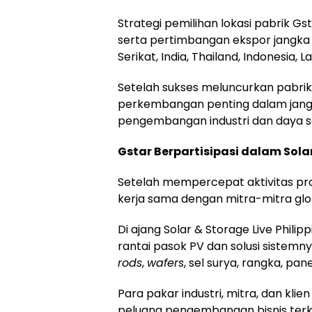
Strategi pemilihan lokasi pabrik Gs
serta pertimbangan ekspor jangka 
Serikat,
India
,
Thailand
,
Indonesia
,
L
Setelah sukses meluncurkan pabrik 
perkembangan penting dalam jang
pengembangan industri dan daya sai
Gstar Berpartisipasi dalam Solar
Setelah mempercepat aktivitas pro
kerja sama dengan mitra-mitra glo
Di ajang Solar & Storage Live Phil
rantai pasok PV dan solusi sistem
rods
,
wafers
, sel surya, rangka, pa
Para pakar industri, mitra, dan kli
peluang pengembangan bisnis terki