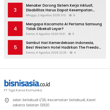
Menaker Dorong Sistem Kerja Inklusif,
3
Disabilitas Harus Dapat Kesempatan
Setara
Minggu, 2 Agustus 2026 11:13
6
Mengapa Kacamata AI Pertama Samsung
4
Tidak Dibekali Layar?
Kamis, 6 Agustus 2026 19:31
5
Sambut Hari Kemerdekaan Indonesia,
5
Best Western Hotel Hadirkan The Freedom
Stay Diskon Hingga 45%
Kamis, 6 Agustus 2026 22:25
4
PT Tiga Karsa Komunika.
Jalan Setiabudi I/26, Kecamatan Setiabudi, Karet
Jakarta Selatan 12920