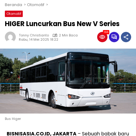
Beranda
Otomotif
Otomotif
HIGER Luncurkan Bus New V Series
166
Tonny Christianto
2 Min Baca
Rabu, 14 Mei 2025 18:22
Bus Higer
BISNISASIA.CO.ID, JAKARTA
– Sebuah babak baru