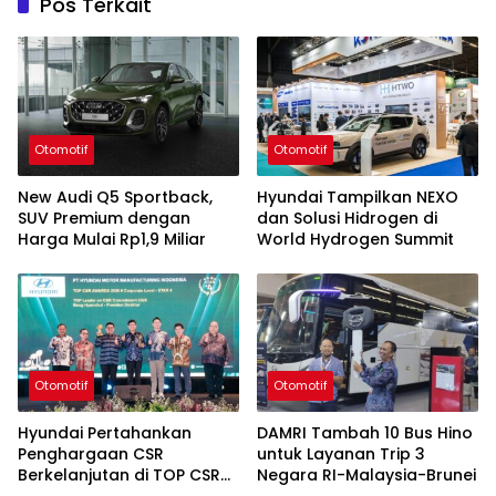
Pos Terkait
Otomotif
Otomotif
New Audi Q5 Sportback,
Hyundai Tampilkan NEXO
SUV Premium dengan
dan Solusi Hidrogen di
Harga Mulai Rp1,9 Miliar
World Hydrogen Summit
Otomotif
Otomotif
Hyundai Pertahankan
DAMRI Tambah 10 Bus Hino
Penghargaan CSR
untuk Layanan Trip 3
Berkelanjutan di TOP CSR
Negara RI-Malaysia-Brunei