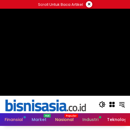
Langsung
×
Scroll Untuk Baca Artikel
ke
konten
Finansial
Market
Nasional
Industri
Teknologi