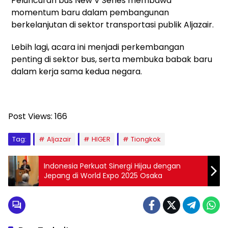
Peluncuran bus New V Series membawa
momentum baru dalam pembangunan
berkelanjutan di sektor transportasi publik Aljazair.
Lebih lagi, acara ini menjadi perkembangan
penting di sektor bus, serta membuka babak baru
dalam kerja sama kedua negara.
Post Views:
166
Tag:
Aljazair
HIGER
Tiongkok
Indonesia Perkuat Sinergi Hijau dengan
Jepang di World Expo 2025 Osaka