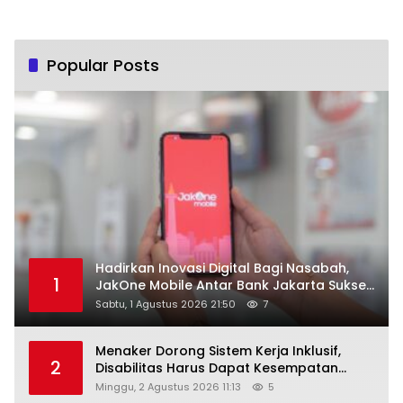
Popular Posts
Hadirkan Inovasi Digital Bagi Nasabah,
1
JakOne Mobile Antar Bank Jakarta Sukses
Raih Digital Excellence Awards 2026
Sabtu, 1 Agustus 2026 21:50
7
Menaker Dorong Sistem Kerja Inklusif,
2
Disabilitas Harus Dapat Kesempatan
Setara
Minggu, 2 Agustus 2026 11:13
5