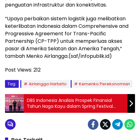
penguatan infrastruktur dan konektivitas.
“Upaya perbaikan sistem logistik juga melibatkan
keterlibatan Indonesia dalam Comprehensive and
Progressive Agreement for Trans-Pacific
Partnership (CP-TPP) untuk memperluas akses
pasar di Amerika Selatan dan Amerika Tengah,”
tambah Menko Airlangga.(saf/infopublik.id)
Post Views:
212
Tag:
Airlangga Hartarto
Kemenko Perekonomian
DBS Indonesia Analisis Prospek Finansial
Tahun Naga Kayu dalam Spring Festival
2024
Pos Terkait