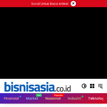
Langsung
×
Scroll Untuk Baca Artikel
ke
konten
Finansial
Market
Nasional
Industri
Teknologi