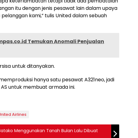
pa keterlambatan tetapi tidak ada pembatalan
gan itu dengan jenis pesawat lain dalam upaya
pelanggan kami,” tulis United dalam sebuah
mpas.co.id Temukan Anomali Penjualan
sisa untuk ditanyakan.
uk memproduksi hanya satu pesawat A321neo, jadi
r AS untuk membuat armada ini.
United Airlines
in Batako Menggunakan Tanah Bulan Lalu Dibuat