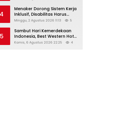
Menaker Dorong Sistem Kerja
4
Inklusif, Disabilitas Harus
Dapat Kesempatan Setara
Minggu, 2 Agustus 2026 11:13
5
Sambut Hari Kemerdekaan
5
Indonesia, Best Western Hotel
Hadirkan The Freedom Stay
Kamis, 6 Agustus 2026 22:25
4
Diskon Hingga 45%