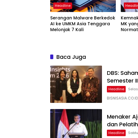
Headline
Headli
Serangan Malware Berkedok
Kemnak
AI ke UMKM Asia Tenggara
MK yan
Melonjak 7 Kali
Normati
Baca Juga
DBS: Saham
Semester I
Headline
Selas
BISNISASIA.CO.I
Menaker Aj
dan Pelati
Headline
Sabtu