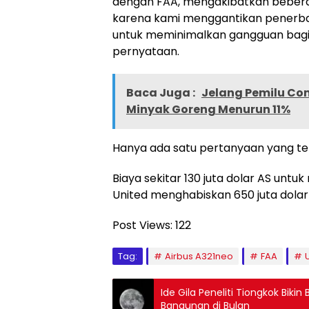
dengan FAA, mengakibatkan bebera
karena kami menggantikan penerban
untuk meminimalkan gangguan bagi 
pernyataan.
Baca Juga :
Jelang Pemilu Co
Minyak Goreng Menurun 11%
Hanya ada satu pertanyaan yang ter
Biaya sekitar 130 juta dolar AS unt
United menghabiskan 650 juta dola
Post Views:
122
Tag:
Airbus A321neo
FAA
Ide Gila Peneliti Tiongkok Bik
Bangunan di Bulan