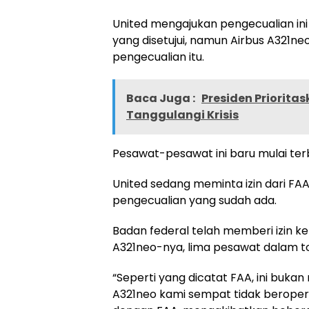
United mengajukan pengecualian in
yang disetujui, namun Airbus A321n
pengecualian itu.
Baca Juga :
Presiden Priorita
Tanggulangi Krisis
Pesawat-pesawat ini baru mulai terb
United sedang meminta izin dari F
pengecualian yang sudah ada.
Badan federal telah memberi izin 
A321neo-nya, lima pesawat dalam to
“Seperti yang dicatat FAA, ini buk
A321neo kami sempat tidak beropera