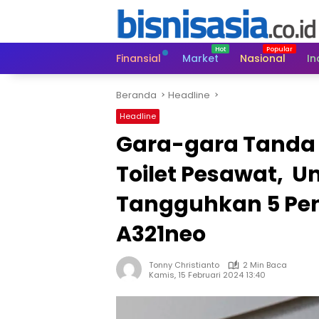
Langsung
ke
konten
Finansial
Market
Nasional
In
Beranda
Headline
Headline
Gara-gara Tanda 
Toilet Pesawat, Un
Tangguhkan 5 Pe
A321neo
Tonny Christianto
2 Min Baca
Kamis, 15 Februari 2024 13:40