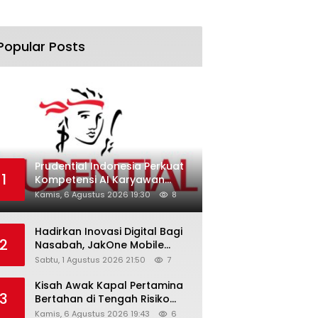
Popular Posts
Prudential Indonesia Perkuat
1
Kompetensi AI Karyawan
Lewat AI Week
Kamis, 6 Agustus 2026 19:30
8
Hadirkan Inovasi Digital Bagi
2
Nasabah, JakOne Mobile
Antar Bank Jakarta Sukses
Sabtu, 1 Agustus 2026 21:50
7
Raih Digital Excellence
Awards 2026
Kisah Awak Kapal Pertamina
3
Bertahan di Tengah Risiko
Pelayaran Selat Hormuz
Kamis, 6 Agustus 2026 19:43
6