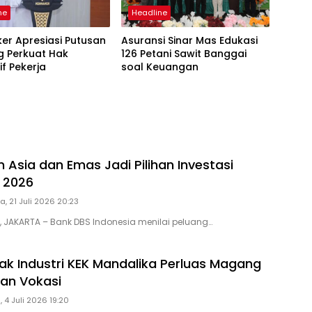
ne
Headline
er Apresiasi Putusan
Asuransi Sinar Mas Edukasi
g Perkuat Hak
126 Petani Sawit Banggai
f Pekerja
soal Keuangan
 Asia dan Emas Jadi Pilihan Investasi
I 2026
a, 21 Juli 2026 20:23
D, JAKARTA – Bank DBS Indonesia menilai peluang…
ak Industri KEK Mandalika Perluas Magang
han Vokasi
, 4 Juli 2026 19:20