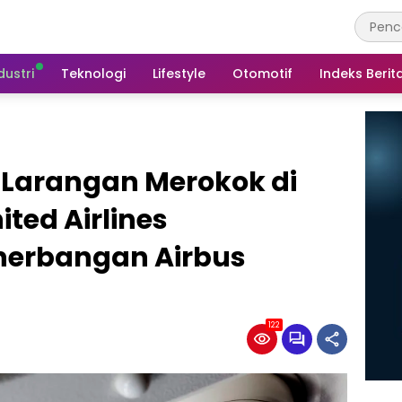
dustri
Teknologi
Lifestyle
Otomotif
Indeks Berit
Larangan Merokok di
ited Airlines
nerbangan Airbus
122