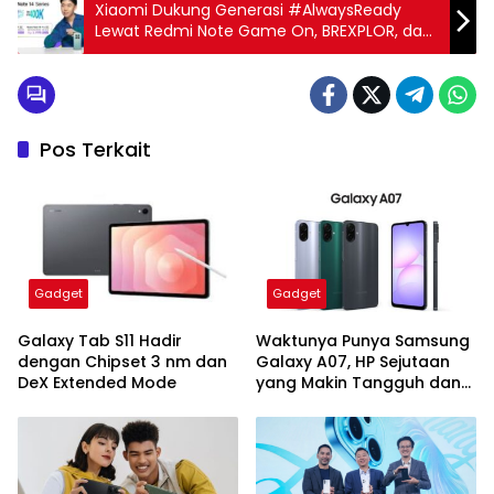
Xiaomi Dukung Generasi #AlwaysReady
Lewat Redmi Note Game On, BREXPLOR, dan
Redmi Note 14 Series
Pos Terkait
Gadget
Gadget
Galaxy Tab S11 Hadir
Waktunya Punya Samsung
dengan Chipset 3 nm dan
Galaxy A07, HP Sejutaan
DeX Extended Mode
yang Makin Tangguh dan
Awet