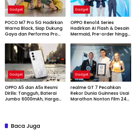
Gadget
Gadget
POCO M7 Pro 5G Hadirkan
OPPO Reno14 Series
Warna Black, Siap Dukung
Hadirkan AI Flash & Desain
Gaya dan Performa Pro
Mermaid, Pre-order hingga
Player
24 Juli
Gadget
Gadget
OPPO A5 dan A5x Resmi
realme GT 7 Pecahkan
Dirilis: Tangguh, Baterai
Rekor Dunia Guinness Usai
Jumbo 6000mAh, Harga
Marathon Nonton Film 24
Mulai Rp1,8 Jutaan
Jam Nonstop
Baca Juga