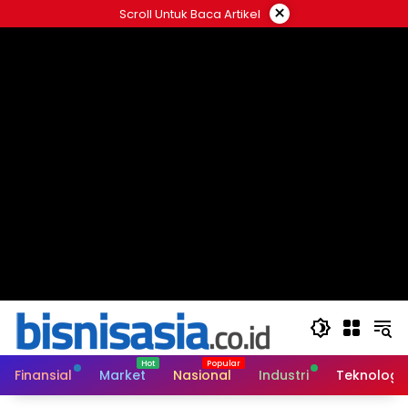
Langsung
×
Scroll Untuk Baca Artikel
ke
konten
Finansial
Market
Nasional
Industri
Teknologi