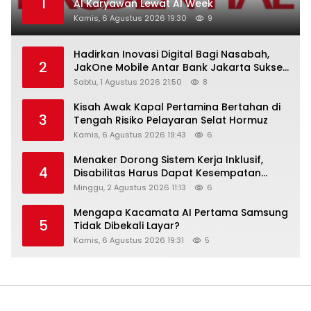
1
AI Karyawan Lewat AI Week
Kamis, 6 Agustus 2026 19:30
9
Hadirkan Inovasi Digital Bagi Nasabah,
2
JakOne Mobile Antar Bank Jakarta Sukses
Raih Digital Excellence Awards 2026
Sabtu, 1 Agustus 2026 21:50
8
Kisah Awak Kapal Pertamina Bertahan di
3
Tengah Risiko Pelayaran Selat Hormuz
Kamis, 6 Agustus 2026 19:43
6
Menaker Dorong Sistem Kerja Inklusif,
4
Disabilitas Harus Dapat Kesempatan
Setara
Minggu, 2 Agustus 2026 11:13
6
Mengapa Kacamata AI Pertama Samsung
5
Tidak Dibekali Layar?
Kamis, 6 Agustus 2026 19:31
5