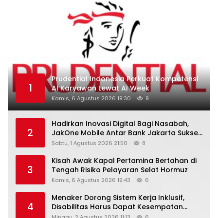
Prudential Indonesia Perkuat Kompetensi
1
AI Karyawan Lewat AI Week
Kamis, 6 Agustus 2026 19:30
9
Hadirkan Inovasi Digital Bagi Nasabah,
2
JakOne Mobile Antar Bank Jakarta Sukses
Raih Digital Excellence Awards 2026
Sabtu, 1 Agustus 2026 21:50
8
Kisah Awak Kapal Pertamina Bertahan di
3
Tengah Risiko Pelayaran Selat Hormuz
Kamis, 6 Agustus 2026 19:43
6
Menaker Dorong Sistem Kerja Inklusif,
4
Disabilitas Harus Dapat Kesempatan
Setara
Minggu, 2 Agustus 2026 11:13
6