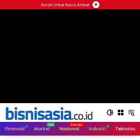
Langsung
×
Scroll Untuk Baca Artikel
ke
konten
Finansial
Market
Nasional
Industri
Teknologi