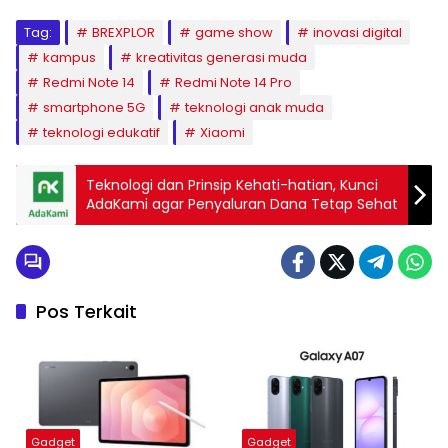
Tag:
BREXPLOR
game show
inovasi digital
kampus
kreativitas generasi muda
Redmi Note 14
Redmi Note 14 Pro
smartphone 5G
teknologi anak muda
teknologi edukatif
Xiaomi
Teknologi dan Prinsip Kehati-hatian, Kunci
AdaKami agar Penyaluran Dana Tetap Sehat
Pos Terkait
Gadget
Gadget