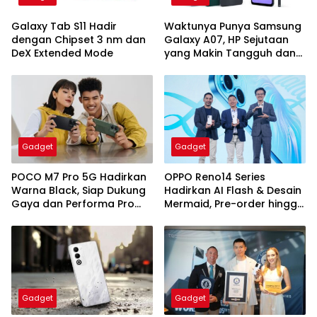
Galaxy Tab S11 Hadir
Waktunya Punya Samsung
dengan Chipset 3 nm dan
Galaxy A07, HP Sejutaan
DeX Extended Mode
yang Makin Tangguh dan
Awet
Gadget
Gadget
POCO M7 Pro 5G Hadirkan
OPPO Reno14 Series
Warna Black, Siap Dukung
Hadirkan AI Flash & Desain
Gaya dan Performa Pro
Mermaid, Pre-order hingga
Player
24 Juli
Gadget
Gadget