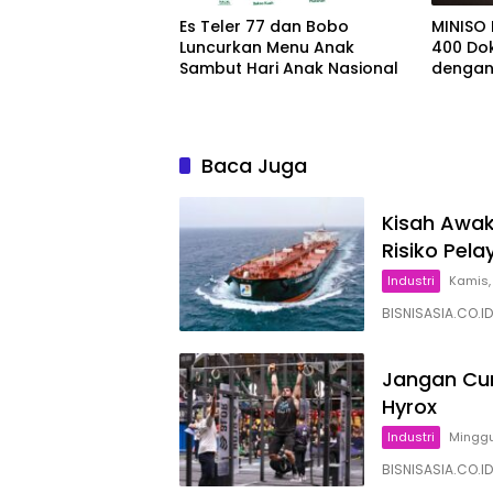
Es Teler 77 dan Bobo
MINISO 
Luncurkan Menu Anak
400 Do
Sambut Hari Anak Nasional
dengan
Baca Juga
Kisah Awak
Risiko Pel
Industri
Kamis,
BISNISASIA.CO.ID
Jangan Cum
Hyrox
Industri
Minggu
BISNISASIA.CO.I