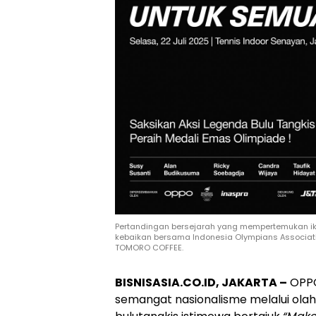
Pertandingan bersejarah yang mempertemukan ik
kebaikan bersama Indonesia Olympians Associatio
TOMORO COFFEE.
BISNISASIA.CO.ID, JAKARTA –
OPPO
semangat nasionalisme melalui ol