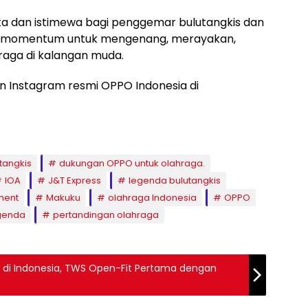
gka dan istimewa bagi penggemar bulutangkis dan
ah momentum untuk mengenang, merayakan,
aga di kalangan muda.
un Instagram resmi OPPO Indonesia di
tangkis
dukungan OPPO untuk olahraga.
IOA
J&T Express
legenda bulutangkis
ment
Makuku
olahraga Indonesia
OPPO
genda
pertandingan olahraga
r di Indonesia, TWS Open-Fit Pertama dengan