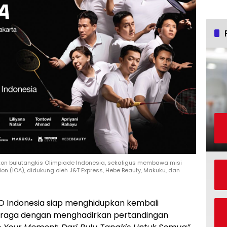
on bulutangkis Olimpiade Indonesia, sekaligus membawa misi
n (IOA), didukung oleh J&T Express, Hebe Beauty, Makuku, dan
 Indonesia siap menghidupkan kembali
ahraga dengan menghadirkan pertandingan