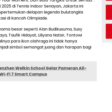
 Your Moment: Dari Bulu Tangkis Untuk Semua”
.
 2025 di Tennis Indoor Senayan, Jakarta ini
mpertemukan delapan legenda bulutangkis
asi di kancah Olimpiade.
nama besar seperti Alan Budikusuma, Susy
ya, Taufik Hidayat, Liliyana Natsir, Tontowi
nya para ikon olahraga ini tidak hanya
njadi simbol semangat juang dan harapan bagi
nzhen Welkin School Gelar Pameran All-
 Wi-Fi 7 Smart Campus