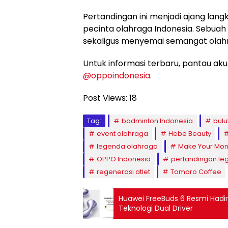
Pertandingan ini menjadi ajang lan
pecinta olahraga Indonesia. Sebu
sekaligus menyemai semangat olahr
Untuk informasi terbaru, pantau ak
@oppoindonesia
.
Post Views:
18
Tag:
badminton Indonesia
bulu
event olahraga
Hebe Beauty
legenda olahraga
Make Your Mo
OPPO Indonesia
pertandingan le
regenerasi atlet
Tomoro Coffee
Huawei FreeBuds 6 Resmi Hadi
Teknologi Dual Driver