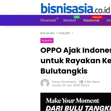
Langsung
ke
konten
Finansial
Market
Nasional
In
Beranda
Industri
Industri
OPPO Ajak Indone
untuk Rayakan K
Bulutangkis
Tonny Christianto
2 Min Baca
Jumat, 20 Juni 2025 06:04