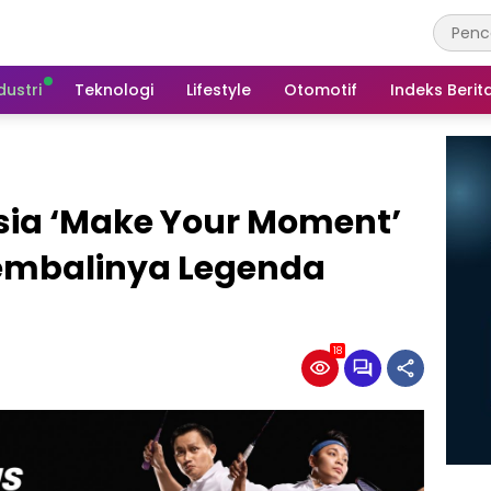
dustri
Teknologi
Lifestyle
Otomotif
Indeks Berit
sia ‘Make Your Moment’
embalinya Legenda
18