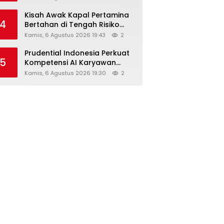
Kisah Awak Kapal Pertamina
4
Bertahan di Tengah Risiko
Pelayaran Selat Hormuz
Kamis, 6 Agustus 2026 19:43
2
Prudential Indonesia Perkuat
5
Kompetensi AI Karyawan
Lewat AI Week
Kamis, 6 Agustus 2026 19:30
2