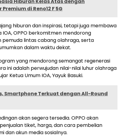
asia Hiburan Kelas Atas dengan
 Premium di Reno12 F 5G
ajang hiburan dan inspirasi, tetapi juga membawa
sama IOA, OPPO berkomitmen mendorong
 pemuda lintas cabang olahraga, serta
iumumkan dalam waktu dekat.
ogram yang mendorong semangat regenerasi
ini adalah perwujudan nilai-nilai luhur olahraga
 ujar Ketua Umum IOA, Yayuk Basuki.
es, Smartphone Terkuat dengan All-Round
ndingan akan segera tersedia. OPPO akan
enjualan tiket, harga, dan cara pembelian
mi dan akun media sosialnya.