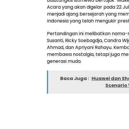
bulutangkis istimewa bertajuk
“Make
Acara yang akan digelar pada 22 Juli
menjadi ajang bersejarah yang me
Indonesia yang telah mengukir prest
Pertandingan ini melibatkan nama-
Susanti, Ricky Soebagdja, Candra Wija
Ahmad, dan Apriyani Rahayu. Kembali
membawa nostalgia, tetapi juga me
generasi muda.
Baca Juga :
Huawei dan She
Scenario