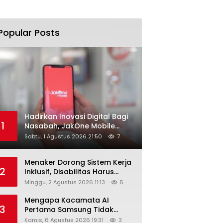
Popular Posts
Hadirkan Inovasi Digital Bagi
1
Nasabah, JakOne Mobile
Antar Bank Jakarta Sukses
Sabtu, 1 Agustus 2026 21:50
7
Raih Digital Excellence
Awards 2026
Menaker Dorong Sistem Kerja
2
Inklusif, Disabilitas Harus
Dapat Kesempatan Setara
Minggu, 2 Agustus 2026 11:13
5
Mengapa Kacamata AI
3
Pertama Samsung Tidak
Dibekali Layar?
Kamis, 6 Agustus 2026 19:31
3