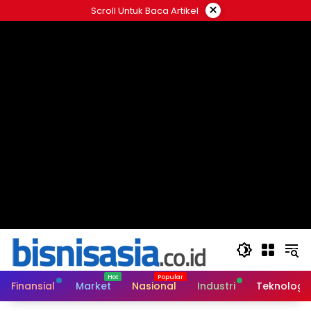
Langsung
×
Scroll Untuk Baca Artikel
ke
konten
Finansial
Market
Nasional
Industri
Teknologi