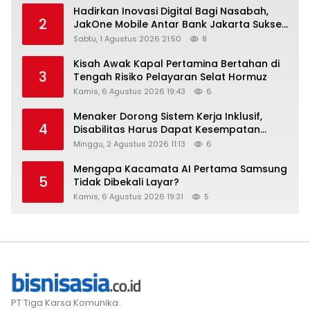
Hadirkan Inovasi Digital Bagi Nasabah,
2
JakOne Mobile Antar Bank Jakarta Sukses
Raih Digital Excellence Awards 2026
Sabtu, 1 Agustus 2026 21:50
8
Kisah Awak Kapal Pertamina Bertahan di
3
Tengah Risiko Pelayaran Selat Hormuz
Kamis, 6 Agustus 2026 19:43
6
Menaker Dorong Sistem Kerja Inklusif,
4
Disabilitas Harus Dapat Kesempatan
Setara
Minggu, 2 Agustus 2026 11:13
6
Mengapa Kacamata AI Pertama Samsung
5
Tidak Dibekali Layar?
Kamis, 6 Agustus 2026 19:31
5
PT Tiga Karsa Komunika.