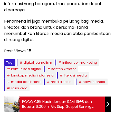
informasi yang beragam, transparan, dan dapat
dipercaya.
Fenomena ini juga membuka peluang bagi media,
kreator, dan brand untuk bersama-sama
menumbuhkan literasi media dan etika pemberitaan
di ruang digital.
Post Views:
15
Tag:
digital journalism
influencer marketing
komunikasi digital
konten kreator
lanskap media indonesia
literasi media
media dan brand
media sosial
newsfluencer
studi vero
POCO C85 Hadir dengan RAM 16GB dan
Baterai 6.000 mAh, Siap Gaspol Bareng
Gamer FFWS