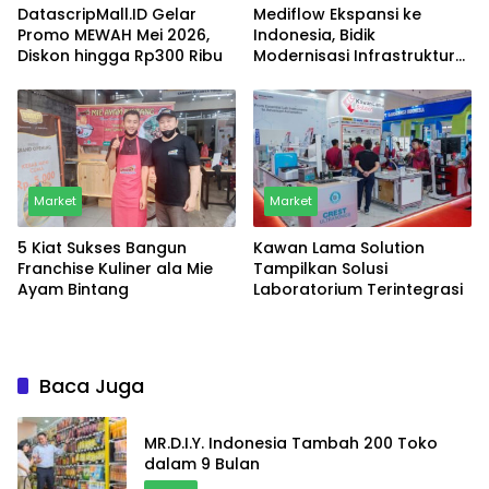
DatascripMall.ID Gelar
Mediflow Ekspansi ke
Promo MEWAH Mei 2026,
Indonesia, Bidik
Diskon hingga Rp300 Ribu
Modernisasi Infrastruktur
Rumah Sakit
Market
Market
5 Kiat Sukses Bangun
Kawan Lama Solution
Franchise Kuliner ala Mie
Tampilkan Solusi
Ayam Bintang
Laboratorium Terintegrasi
Baca Juga
MR.D.I.Y. Indonesia Tambah 200 Toko
dalam 9 Bulan