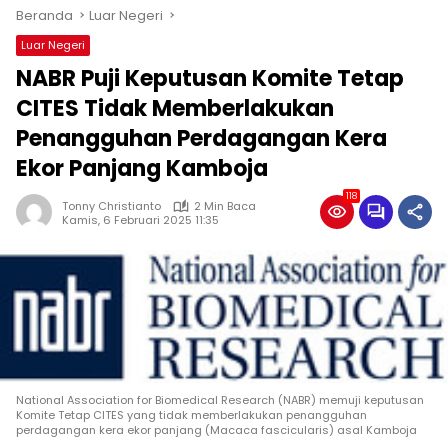
Beranda
Luar Negeri
Luar Negeri
NABR Puji Keputusan Komite Tetap
CITES Tidak Memberlakukan
Penangguhan Perdagangan Kera
Ekor Panjang Kamboja
118
Tonny Christianto
2 Min Baca
Kamis, 6 Februari 2025 11:35
National Association for Biomedical Research (NABR) memuji keputusan
Komite Tetap CITES yang tidak memberlakukan penangguhan
perdagangan kera ekor panjang (Macaca fascicularis) asal Kamboja