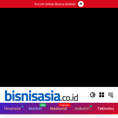
Langsung
×
Scroll Untuk Baca Artikel
ke
konten
Finansial
Market
Nasional
Industri
Teknologi