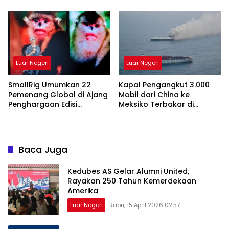
Menara Eiffel
Lokal Asia Timur
Luar Negeri
Luar Negeri
SmallRig Umumkan 22
Kapal Pengangkut 3.000
Pemenang Global di Ajang
Mobil dari China ke
Penghargaan Edisi
Meksiko Terbakar di
Perdana, Rayakan
Tengah Laut
Kekuatan Karya Visual
yang Menginspirasi Dunia
Baca Juga
Kedubes AS Gelar Alumni United,
Rayakan 250 Tahun Kemerdekaan
Amerika
Luar Negeri
Rabu, 15 April 2026 02:57