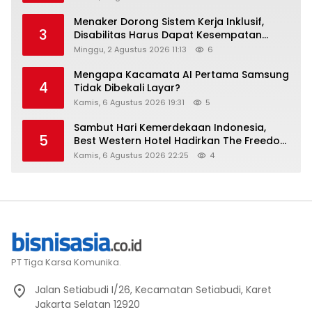
Menaker Dorong Sistem Kerja Inklusif,
3
Disabilitas Harus Dapat Kesempatan
Setara
Minggu, 2 Agustus 2026 11:13
6
Mengapa Kacamata AI Pertama Samsung
4
Tidak Dibekali Layar?
Kamis, 6 Agustus 2026 19:31
5
Sambut Hari Kemerdekaan Indonesia,
5
Best Western Hotel Hadirkan The Freedom
Stay Diskon Hingga 45%
Kamis, 6 Agustus 2026 22:25
4
PT Tiga Karsa Komunika.
Jalan Setiabudi I/26, Kecamatan Setiabudi, Karet
Jakarta Selatan 12920