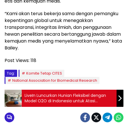
etis dan kemajuan medis.
“Kami akan terus bekerja sama dengan pemangku
kepentingan global untuk menegakkan
transparansi, integritas ilmiah, dan penggunaan
hewan penelitian secara bertanggung jawab dalam
kemajuan medis yang menyelamatkan nyawa,” kata
Bailey.
Post Views:
118
Tag:
Komite Tetap CITES
National Association for Biomedical Research
LiveIn Luncurkan Hunian Fleksibel dengan
Model O2O di Indonesia untuk Atasi
Tantangan Keterjangkauan