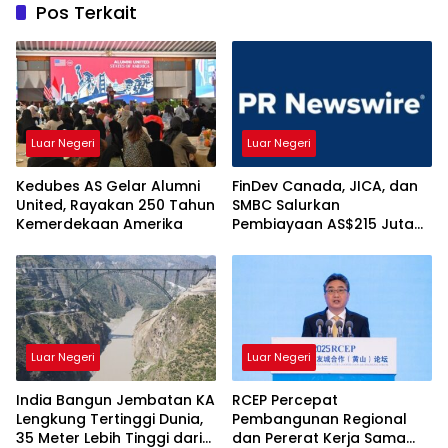
Pos Terkait
Luar Negeri
Luar Negeri
Kedubes AS Gelar Alumni
FinDev Canada, JICA, dan
United, Rayakan 250 Tahun
SMBC Salurkan
Kemerdekaan Amerika
Pembiayaan AS$215 Juta
kepada HDBank, Ini
Tujuannya
Luar Negeri
Luar Negeri
India Bangun Jembatan KA
RCEP Percepat
Lengkung Tertinggi Dunia,
Pembangunan Regional
35 Meter Lebih Tinggi dari
dan Pererat Kerja Sama