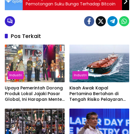
Pemotongan Suku Bunga Terhadap Bitcoin
Pos Terkait
Industri
Industri
Upaya Pemerintah Dorong
Kisah Awak Kapal
Produk Lokal Jajaki Pasar
Pertamina Bertahan di
Global, Ini Harapan Menteri
Tengah Risiko Pelayaran
Perindustrian RI Lewat ILT
Selat Hormuz
dan IGT Expo 2026