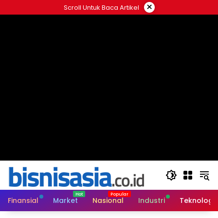
Langsung
×
Scroll Untuk Baca Artikel
ke
konten
Finansial
Market
Nasional
Industri
Teknologi