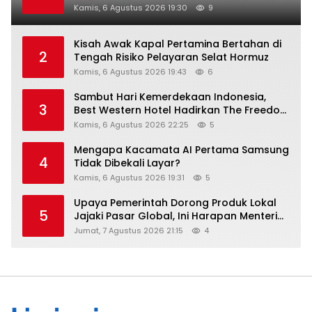
Kamis, 6 Agustus 2026 19:30
9
Kisah Awak Kapal Pertamina Bertahan di
2
Tengah Risiko Pelayaran Selat Hormuz
Kamis, 6 Agustus 2026 19:43
6
Sambut Hari Kemerdekaan Indonesia,
3
Best Western Hotel Hadirkan The Freedom
Stay Diskon Hingga 45%
Kamis, 6 Agustus 2026 22:25
5
Mengapa Kacamata AI Pertama Samsung
4
Tidak Dibekali Layar?
Kamis, 6 Agustus 2026 19:31
5
Upaya Pemerintah Dorong Produk Lokal
5
Jajaki Pasar Global, Ini Harapan Menteri
Perindustrian RI Lewat ILT dan IGT Expo
Jumat, 7 Agustus 2026 21:15
4
2026