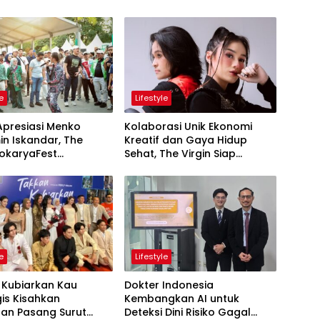
le
Lifestyle
Apresiasi Menko
Kolaborasi Unik Ekonomi
n Iskandar, The
Kreatif dan Gaya Hidup
Sehat, The Virgin Siap
ng Keren Sukses
Meriahkan Panggung
ukan Kolaborasi Apik
LokaryaFest 2026
le
Lifestyle
 Kubiarkan Kau
Dokter Indonesia
is Kisahkan
Kembangkan AI untuk
an Pasang Surut
Deteksi Dini Risiko Gagal