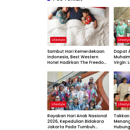
Lifestyle
Lifesty
Sambut Hari Kemerdekaan
Dapat 
Indonesia, Best Western
Muhaimi
Hotel Hadirkan The Freedom
Virgin: LokaryaFest
Stay Diskon Hingga 45%
Panggu
Pertem
Lifestyle
Lifesty
Rayakan Hari Anak Nasional
Takkan
2026, Kepedulian Bidakara
Menang
Jakarta Pada Tumbuh
Hubung