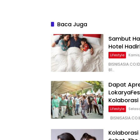
Kembang Anak Lewat Acara
Orangt
Where Hope Begins
Baca Juga
Sambut Har
Hotel Hadi
Lifestyle
Kamis,
BISNISASIA.CO.I
81…
Dapat Apre
LokaryaFe
Kolaborasi
Lifestyle
Selasa
BISNISASIA.CO.I
Kolaborasi