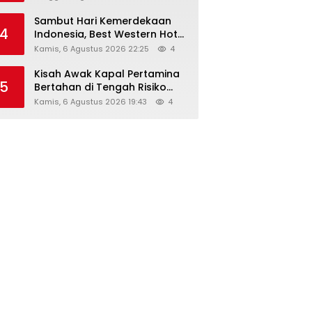
Sambut Hari Kemerdekaan
4
Indonesia, Best Western Hotel
Hadirkan The Freedom Stay
Kamis, 6 Agustus 2026 22:25
4
Diskon Hingga 45%
Kisah Awak Kapal Pertamina
5
Bertahan di Tengah Risiko
Pelayaran Selat Hormuz
Kamis, 6 Agustus 2026 19:43
4