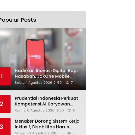
Popular Posts
Hadirkan Inovasi Digital Bagi
1
Nasabah, JakOne Mobile
Antar Bank Jakarta Sukses
Sabtu, 1 Agustus 2026 21:50
7
Raih Digital Excellence
Awards 2026
Prudential Indonesia Perkuat
2
Kompetensi AI Karyawan
Lewat AI Week
Kamis, 6 Agustus 2026 19:30
5
Menaker Dorong Sistem Kerja
3
Inklusif, Disabilitas Harus
Dapat Kesempatan Setara
Minggu, 2 Agustus 2026 11:13
5