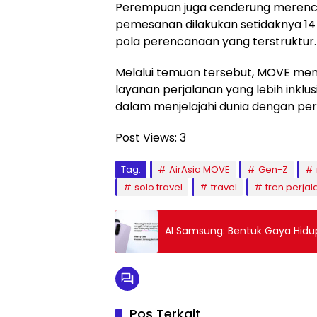
Perempuan juga cenderung merenca
pemesanan dilakukan setidaknya 1
pola perencanaan yang terstruktur.
Melalui temuan tersebut, MOVE m
layanan perjalanan yang lebih inkl
dalam menjelajahi dunia dengan perc
Post Views:
3
Tag:
AirAsia MOVE
Gen-Z
solo travel
travel
tren perja
AI Samsung: Bentuk Gaya Hidu
Pos Terkait