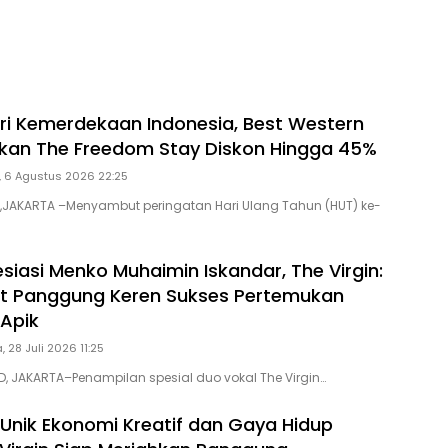
ua dan Anak
Jantung
i Kemerdekaan Indonesia, Best Western
rkan The Freedom Stay Diskon Hingga 45%
 6 Agustus 2026 22:25
D,JAKARTA –Menyambut peringatan Hari Ulang Tahun (HUT) ke-
siasi Menko Muhaimin Iskandar, The Virgin:
st Panggung Keren Sukses Pertemukan
 Apik
, 28 Juli 2026 11:25
D, JAKARTA–Penampilan spesial duo vokal The Virgin…
 Unik Ekonomi Kreatif dan Gaya Hidup