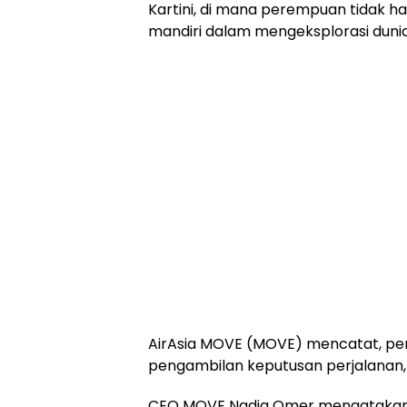
Kartini, di mana perempuan tidak ha
mandiri dalam mengeksplorasi dunia
AirAsia MOVE (MOVE) mencatat, pe
pengambilan keputusan perjalanan, b
CEO MOVE Nadia Omer mengatakan