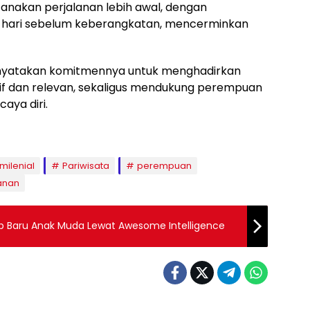
nakan perjalanan lebih awal, dengan
4 hari sebelum keberangkatan, mencerminkan
enyatakan komitmennya untuk menghadirkan
usif dan relevan, sekaligus mendukung perempuan
aya diri.
milenial
Pariwisata
perempuan
lanan
p Baru Anak Muda Lewat Awesome Intelligence