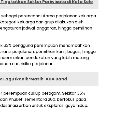
l Tingkatkan Sektor Pariwisata di Kota Solo
n sebagai perencana utama perjalanan keluarga.
ategori keluarga dan grup dilakukan oleh
gaturan jadwal, anggaran, hingga pemilihan
banyak 63% pengguna perempuan menambahkan
ransi perjalanan, pemilihan kursi, bagasi, hingga
 mencerminkan pendekatan yang lebih matang
n dan risiko perjalanan.
e Lagu Ikonik ‘Masih’ ADA Band
eler perempuan cukup beragam. Sekitar 35%
li dan Phuket, sementara 26% berfokus pada
ih destinasi urban untuk eksplorasi gaya hidup.