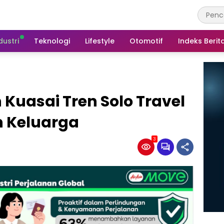
dustri
Teknologi
Lifestyle
Otomotif
Indeks Berit
Kuasai Tren Solo Travel
n Keluarga
3