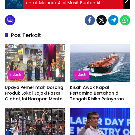
untuk Melacak Asal Musik Buatan AI
Pos Terkait
Industri
Industri
Upaya Pemerintah Dorong
Kisah Awak Kapal
Produk Lokal Jajaki Pasar
Pertamina Bertahan di
Global, Ini Harapan Menteri
Tengah Risiko Pelayaran
Perindustrian RI Lewat ILT
Selat Hormuz
dan IGT Expo 2026