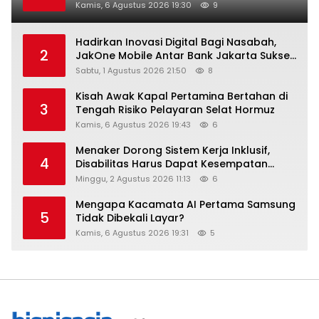
Kamis, 6 Agustus 2026 19:30
9
Hadirkan Inovasi Digital Bagi Nasabah,
2
JakOne Mobile Antar Bank Jakarta Sukses
Raih Digital Excellence Awards 2026
Sabtu, 1 Agustus 2026 21:50
8
Kisah Awak Kapal Pertamina Bertahan di
3
Tengah Risiko Pelayaran Selat Hormuz
Kamis, 6 Agustus 2026 19:43
6
Menaker Dorong Sistem Kerja Inklusif,
4
Disabilitas Harus Dapat Kesempatan
Setara
Minggu, 2 Agustus 2026 11:13
6
Mengapa Kacamata AI Pertama Samsung
5
Tidak Dibekali Layar?
Kamis, 6 Agustus 2026 19:31
5