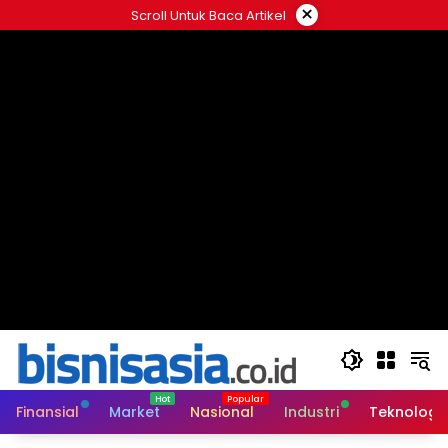
Langsung
×
Scroll Untuk Baca Artikel
ke
konten
Finansial
Market
Nasional
Industri
Teknologi