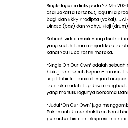
Single lagu ini dirilis pada 27 Mei 
asal Jakarta tersebut, lagu ini dip
bagi Rian Ekky Pradipta (vokal), Dwik
Dinata (bas) dan Wahyu Piaji (drum)
Sebuah video musik yang disutradar
yang sudah lama menjadi kolaborato
kanal YouTube resmi mereka.
“Single On Our Own’ adalah sebuah r
bising dan penuh kepura-puraan. L
sejak lahir ke dunia dengan tangisa
dan tak mudah, tapi bisa menghadap
yang menulis lagunya bersama Daniel
“Judul ‘On Our Own’ juga menggamba
Bukan untuk membuktikan kami bisa s
pun untuk bisa berekspresi lebih lia