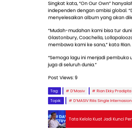
Singkat kata, “On Our Own” hanyalah
independen dengan ambisi global. “DM
menyelesaikan album yang akan dile
“Mudah-mudahan kami bisa tur dunia
Glastonbury, Coachella, Lollapalooz
membawa kami ke sana,” kata Rian.
“Semoga lagu ini menjadi pembuka un
juga di seluruh dunia.”
Post Views:
9
Tag:
D’Masiv
Rian Ekky Pradipta
Topik:
D’MASIV Rilis Single Internasi
Tata Kelola Kuat Jadi Kunci P