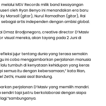
2026 melalui MSV Records milik band kesayangan
roduseri oleh Ryan Benyo ini menandakan era baru
ky Marsall (gitar), Nurul Ramadhan (gitar), Rai
 sebagai artis independen dengan ambisi global.
ai Dmaz Brodjonegoro, creative director D’Masiv
r visual mereka, akan tayang pada 2 Juni di
efleksi jujur tentang dunia yang terasa semakin
agu ini coba menggambarkan perjalanan manusia
n lalu tumbuh di kenyataan kehidupan yang keras
i semua itu dengan kebersamaan,” kata Rian,
 Zethi, musisi asal Bandung.
rkan perjalanan D’Masiv yang memilih mandiri.
endiri tapi justru berkolaborasi dengan siapa
r lagi.”sambunganya.