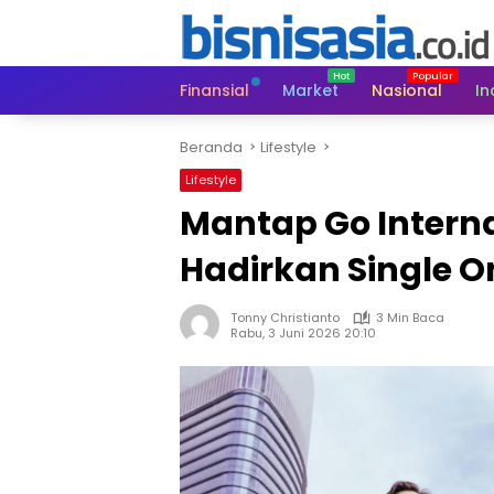
Langsung
ke
konten
Finansial
Market
Nasional
In
Beranda
Lifestyle
Lifestyle
Mantap Go Intern
Hadirkan Single 
Tonny Christianto
3 Min Baca
Rabu, 3 Juni 2026 20:10