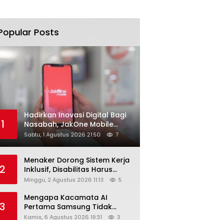
Popular Posts
Hadirkan Inovasi Digital Bagi
1
Nasabah, JakOne Mobile
Antar Bank Jakarta Sukses
Sabtu, 1 Agustus 2026 21:50
7
Raih Digital Excellence
Awards 2026
Menaker Dorong Sistem Kerja
2
Inklusif, Disabilitas Harus
Dapat Kesempatan Setara
Minggu, 2 Agustus 2026 11:13
5
Mengapa Kacamata AI
3
Pertama Samsung Tidak
Dibekali Layar?
Kamis, 6 Agustus 2026 19:31
3