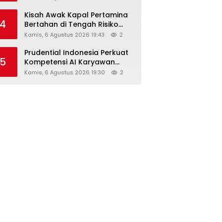
Kisah Awak Kapal Pertamina
4
Bertahan di Tengah Risiko
Pelayaran Selat Hormuz
Kamis, 6 Agustus 2026 19:43
2
Prudential Indonesia Perkuat
5
Kompetensi AI Karyawan
Lewat AI Week
Kamis, 6 Agustus 2026 19:30
2