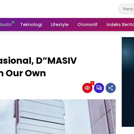
dustri
Teknologi
Lifestyle
Otomotif
Indeks Berit
asional, D”MASIV
On Our Own
9