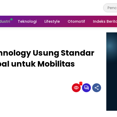
dustri
Teknologi
Lifestyle
Otomotif
Indeks Berit
chnology Usung Standar
al untuk Mobilitas
7