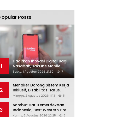
Popular Posts
Hadirkan Inovasi Digital Bagi
1
Nasabah, JakOne Mobile
Antar Bank Jakarta Sukses
Sabtu, 1 Agustus 2026 21:50
7
Raih Digital Excellence
Awards 2026
Menaker Dorong Sistem Kerja
2
Inklusif, Disabilitas Harus
Dapat Kesempatan Setara
Minggu, 2 Agustus 2026 11:13
5
Sambut Hari Kemerdekaan
3
Indonesia, Best Western Hotel
Hadirkan The Freedom Stay
Kamis, 6 Agustus 2026 22:25
3