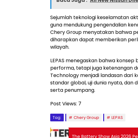
Baca Juga :
All New Nissan Di
Sejumlah teknologi keselamatan akt
guna mendukung pengendalian kend
Chery Group menyatakan bahwa pen
diharapkan dapat memberikan perl
wilayah.
LEPAS menegaskan bahwa konsep be
performa, tetapi juga ketenangan d
Technology menjadi landasan dari 
standar global, uji dunia nyata, dan
serta penumpang.
Post Views:
7
Tag:
Chery Group
LEPAS
The Battery Show Asia 2026 Pe