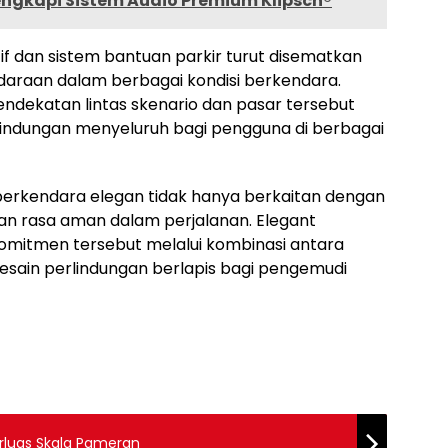
lengkapi Sistem Audio Premium Klipsch®
if dan sistem bantuan parkir turut disematkan
araan dalam berbagai kondisi berkendara.
dekatan lintas skenario dan pasar tersebut
indungan menyeluruh bagi pengguna di berbagai
rkendara elegan tidak hanya berkaitan dengan
an rasa aman dalam perjalanan. Elegant
komitmen tersebut melalui kombinasi antara
 desain perlindungan berlapis bagi pengemudi
rluas Skala Pameran