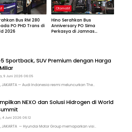
if
Otomotif
erahkan Bus RM 280
Hino Serahkan Bus
pada PO PHD Trans di
Anniversary PO Sima
ld 2026
Perkasya di Jamnas
Bismania 2026
Q5 Sportback, SUV Premium dengan Harga
Miliar
a, 9 Juni 2026 06:05
D, JAKARTA — Audi Indonesia resmi meluncurkan The…
mpilkan NEXO dan Solusi Hidrogen di World
Summit
, 4 Juni 2026 06:12
D, JAKARTA — Hyundai Motor Group memaparkan visi…