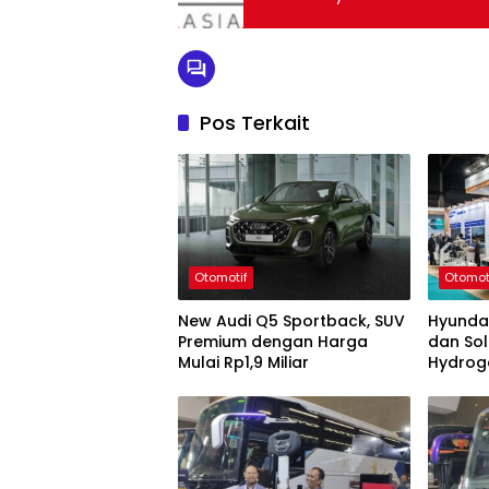
Pos Terkait
Otomotif
Otomot
New Audi Q5 Sportback, SUV
Hyunda
Premium dengan Harga
dan Sol
Mulai Rp1,9 Miliar
Hydrog