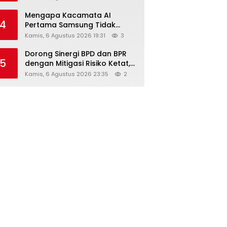
Diskon Hingga 45%
Mengapa Kacamata AI
4
Pertama Samsung Tidak
Dibekali Layar?
Kamis, 6 Agustus 2026 19:31
3
Dorong Sinergi BPD dan BPR
5
dengan Mitigasi Risiko Ketat,
Ini Penjelasan Ketum
Kamis, 6 Agustus 2026 23:35
2
Asbanda