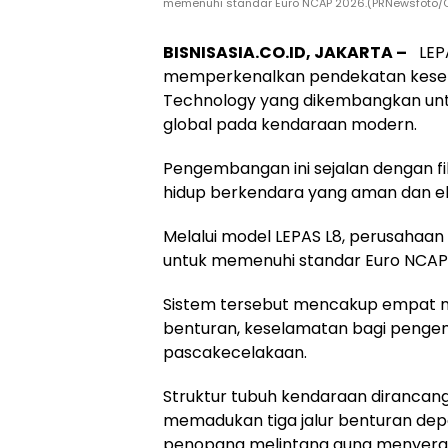
memenuhi standar Euro NCAP 2026.(PRNewsfoto/
BISNISASIA.CO.ID, JAKARTA –
LEPA
memperkenalkan pendekatan kesela
Technology yang dikembangkan unt
global pada kendaraan modern.
Pengembangan ini sejalan dengan f
hidup berkendara yang aman dan e
Melalui model LEPAS L8, perusahaa
untuk memenuhi standar Euro NCAP
Sistem tersebut mencakup empat mod
benturan, keselamatan bagi penge
pascakecelakaan.
Struktur tubuh kendaraan dirancan
memadukan tiga jalur benturan dep
penopang melintang guna menyerap 