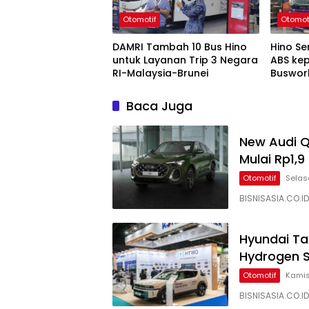
Otomotif
Otomot
DAMRI Tambah 10 Bus Hino
Hino S
untuk Layanan Trip 3 Negara
ABS ke
RI-Malaysia-Brunei
Buswor
Baca Juga
New Audi 
Mulai Rp1,9 
Otomotif
Selas
BISNISASIA.CO.I
Hyundai Ta
Hydrogen 
Otomotif
Kamis
BISNISASIA.CO.I