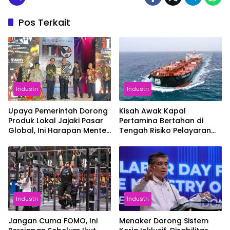
Pos Terkait
Industri
Industri
Upaya Pemerintah Dorong
Kisah Awak Kapal
Produk Lokal Jajaki Pasar
Pertamina Bertahan di
Global, Ini Harapan Menteri
Tengah Risiko Pelayaran
Perindustrian RI Lewat ILT
Selat Hormuz
dan IGT Expo 2026
Industri
Industri
Jangan Cuma FOMO, Ini
Menaker Dorong Sistem