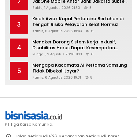
2
JakOne Mobile Antar Bank Jakarta Sukses
Raih Digital Excellence Awards 2026
Sabtu, 1 Agustus 2026 21:50
8
Kisah Awak Kapal Pertamina Bertahan di
3
Tengah Risiko Pelayaran Selat Hormuz
Kamis, 6 Agustus 2026 19:43
6
Menaker Dorong Sistem Kerja Inklusif,
4
Disabilitas Harus Dapat Kesempatan
Setara
Minggu, 2 Agustus 2026 11:13
6
Mengapa Kacamata AI Pertama Samsung
5
Tidak Dibekali Layar?
Kamis, 6 Agustus 2026 19:31
5
PT Tiga Karsa Komunika.
Jalan Setiabudi I/26, Kecamatan Setiabudi, Karet