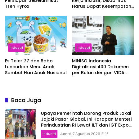
Persiapan Sebelum Ikut
Kerja Inklusif, Disabilitas
Tren Hyrox
Harus Dapat Kesempatan
Setara
Industri
Industri
Es Teler 77 dan Bobo
MINISO Indonesia
Luncurkan Menu Anak
Digitalisasi 400 Dokumen
Sambut Hari Anak Nasional
per Bulan dengan VIDA
Sign
Baca Juga
Upaya Pemerintah Dorong Produk Lokal
Jajaki Pasar Global, Ini Harapan Menteri
Perindustrian RI Lewat ILT dan IGT Expo
2026
Industri
Jumat, 7 Agustus 2026 21:15