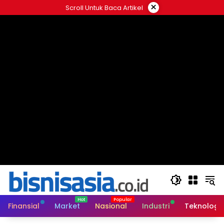
Langsung
×
Scroll Untuk Baca Artikel
ke
konten
Finansial
Market
Nasional
Industri
Teknologi