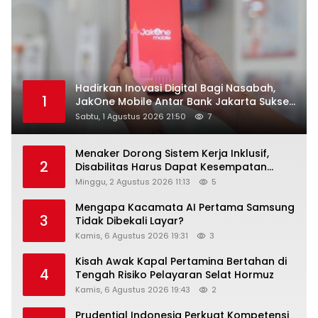
Hadirkan Inovasi Digital Bagi Nasabah,
1
JakOne Mobile Antar Bank Jakarta Sukses
Raih Digital Excellence Awards 2026
Sabtu, 1 Agustus 2026 21:50
7
Menaker Dorong Sistem Kerja Inklusif,
2
Disabilitas Harus Dapat Kesempatan
Setara
Minggu, 2 Agustus 2026 11:13
5
Mengapa Kacamata AI Pertama Samsung
3
Tidak Dibekali Layar?
Kamis, 6 Agustus 2026 19:31
3
Kisah Awak Kapal Pertamina Bertahan di
4
Tengah Risiko Pelayaran Selat Hormuz
Kamis, 6 Agustus 2026 19:43
2
Prudential Indonesia Perkuat Kompetensi