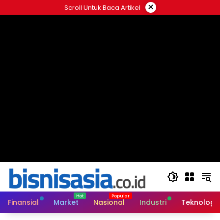
Langsung
×
Scroll Untuk Baca Artikel
ke
konten
Finansial
Market
Nasional
Industri
Teknologi