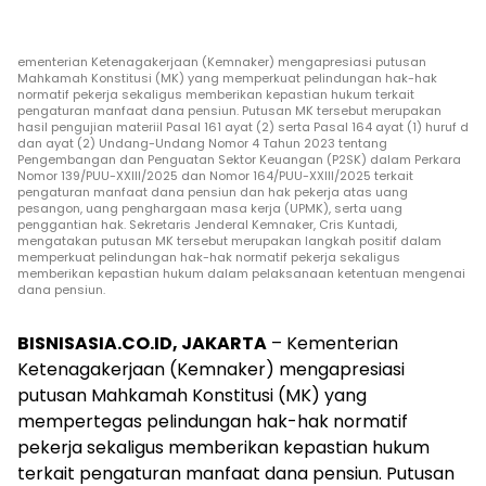
ementerian Ketenagakerjaan (Kemnaker) mengapresiasi putusan
Mahkamah Konstitusi (MK) yang memperkuat pelindungan hak-hak
normatif pekerja sekaligus memberikan kepastian hukum terkait
pengaturan manfaat dana pensiun. Putusan MK tersebut merupakan
hasil pengujian materiil Pasal 161 ayat (2) serta Pasal 164 ayat (1) huruf d
dan ayat (2) Undang-Undang Nomor 4 Tahun 2023 tentang
Pengembangan dan Penguatan Sektor Keuangan (P2SK) dalam Perkara
Nomor 139/PUU-XXIII/2025 dan Nomor 164/PUU-XXIII/2025 terkait
pengaturan manfaat dana pensiun dan hak pekerja atas uang
pesangon, uang penghargaan masa kerja (UPMK), serta uang
penggantian hak. Sekretaris Jenderal Kemnaker, Cris Kuntadi,
mengatakan putusan MK tersebut merupakan langkah positif dalam
memperkuat pelindungan hak-hak normatif pekerja sekaligus
memberikan kepastian hukum dalam pelaksanaan ketentuan mengenai
dana pensiun.
BISNISASIA.CO.ID, JAKARTA
– Kementerian
Ketenagakerjaan (Kemnaker) mengapresiasi
putusan Mahkamah Konstitusi (MK) yang
mempertegas pelindungan hak-hak normatif
pekerja sekaligus memberikan kepastian hukum
terkait pengaturan manfaat dana pensiun. Putusan