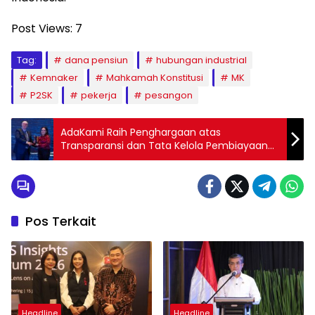
Post Views:
7
Tag:
dana pensiun
hubungan industrial
Kemnaker
Mahkamah Konstitusi
MK
P2SK
pekerja
pesangon
AdaKami Raih Penghargaan atas
Transparansi dan Tata Kelola Pembiayaan
Digital
Pos Terkait
Headline
Headline