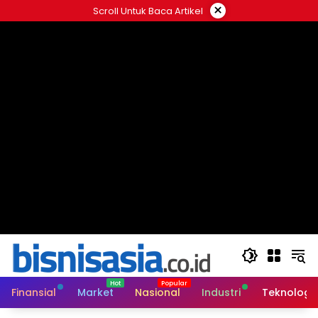
Langsung
×
Scroll Untuk Baca Artikel
ke
konten
Finansial
Market
Nasional
Industri
Teknologi