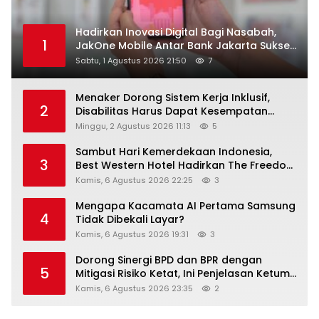
Hadirkan Inovasi Digital Bagi Nasabah,
1
JakOne Mobile Antar Bank Jakarta Sukses
Raih Digital Excellence Awards 2026
Sabtu, 1 Agustus 2026 21:50
7
Menaker Dorong Sistem Kerja Inklusif,
2
Disabilitas Harus Dapat Kesempatan
Setara
Minggu, 2 Agustus 2026 11:13
5
Sambut Hari Kemerdekaan Indonesia,
3
Best Western Hotel Hadirkan The Freedom
Stay Diskon Hingga 45%
Kamis, 6 Agustus 2026 22:25
3
Mengapa Kacamata AI Pertama Samsung
4
Tidak Dibekali Layar?
Kamis, 6 Agustus 2026 19:31
3
Dorong Sinergi BPD dan BPR dengan
5
Mitigasi Risiko Ketat, Ini Penjelasan Ketum
Asbanda
Kamis, 6 Agustus 2026 23:35
2