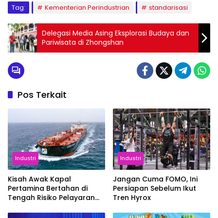
Tag:
Kementerian Perindustrian
standarisasi
Delegasi Media Asing Eksplorasi Budaya dan
Pariwisata di Zhongshan
Pos Terkait
Industri
Industri
Kisah Awak Kapal
Jangan Cuma FOMO, Ini
Pertamina Bertahan di
Persiapan Sebelum Ikut
Tengah Risiko Pelayaran
Tren Hyrox
Selat Hormuz