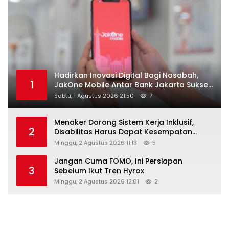
Hadirkan Inovasi Digital Bagi Nasabah,
1
JakOne Mobile Antar Bank Jakarta Sukses
Raih Digital Excellence Awards 2026
Sabtu, 1 Agustus 2026 21:50
7
Menaker Dorong Sistem Kerja Inklusif,
2
Disabilitas Harus Dapat Kesempatan
Setara
Minggu, 2 Agustus 2026 11:13
5
Jangan Cuma FOMO, Ini Persiapan
3
Sebelum Ikut Tren Hyrox
Minggu, 2 Agustus 2026 12:01
2