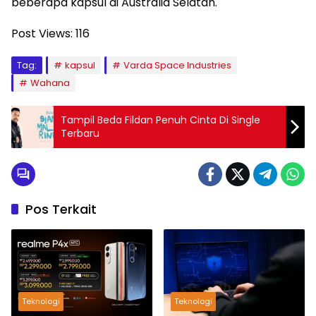
beberapa kapsul di Australia Selatan.
Post Views:
116
Tag:
kapsul
Varda Space Industries
Wahana
Tampil Beda Fildan Penuh Cinta Di Single
Terbaru
Pos Terkait
Teknologi
Teknologi