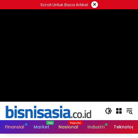
Langsung
×
Scroll Untuk Baca Artikel
ke
konten
Finansial
Market
Nasional
Industri
Teknologi