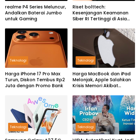
realme P4 Series Meluncur,
Riset bolttech:
Andalkan Baterai Jumbo
Kesenjangan Keamanan
untuk Gaming
Siber RI Tertinggi di Asia
Pasifik
Teknologi
Teknologi
Harga iPhone 17 Pro Max
Harga MacBook dan iPad
Turun, Diskon Tembus Rp2
Melonjak, Apple Salahkan
Juta dengan Promo Bank
Krisis Memori Akibat
Booming AI
Teknologi
Teknologi