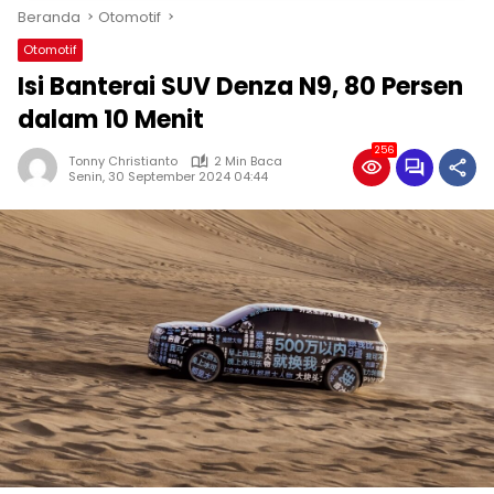
Beranda
Otomotif
Otomotif
Isi Banterai SUV Denza N9, 80 Persen
dalam 10 Menit
256
Tonny Christianto
2 Min Baca
Senin, 30 September 2024 04:44