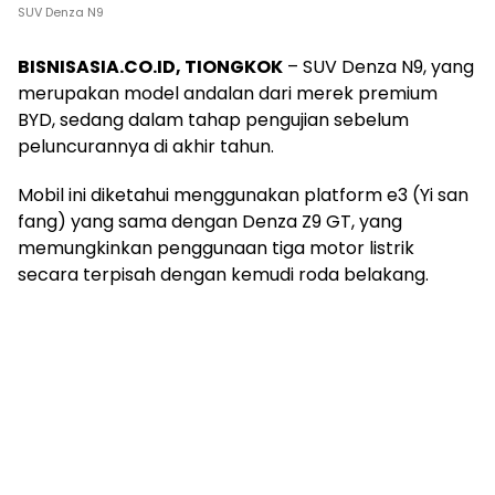
SUV Denza N9
BISNISASIA.CO.ID, TIONGKOK
– SUV Denza N9, yang
merupakan model andalan dari merek premium
BYD, sedang dalam tahap pengujian sebelum
peluncurannya di akhir tahun.
Mobil ini diketahui menggunakan platform e3 (Yi san
fang) yang sama dengan Denza Z9 GT, yang
memungkinkan penggunaan tiga motor listrik
secara terpisah dengan kemudi roda belakang.