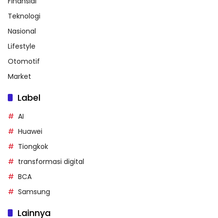
Finansial
Teknologi
Nasional
Lifestyle
Otomotif
Market
Label
AI
Huawei
Tiongkok
transformasi digital
BCA
Samsung
Lainnya