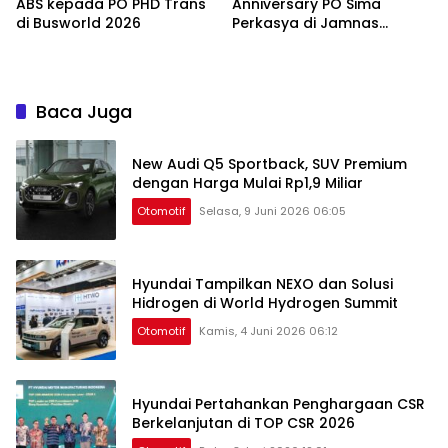
ABS kepada PO PHD Trans
Anniversary PO Sima
di Busworld 2026
Perkasya di Jamnas
Bismania 2026
Baca Juga
New Audi Q5 Sportback, SUV Premium
dengan Harga Mulai Rp1,9 Miliar
Otomotif
Selasa, 9 Juni 2026 06:05
Hyundai Tampilkan NEXO dan Solusi
Hidrogen di World Hydrogen Summit
Otomotif
Kamis, 4 Juni 2026 06:12
Hyundai Pertahankan Penghargaan CSR
Berkelanjutan di TOP CSR 2026