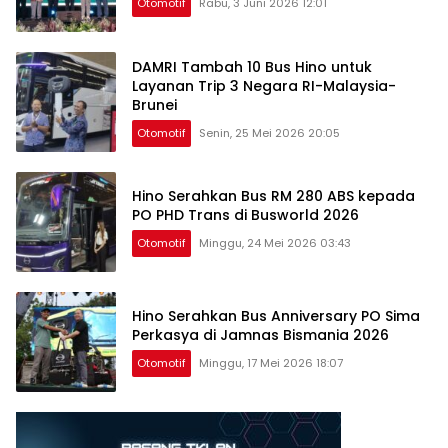
Otomotif
Rabu, 3 Juni 2026 12:01
DAMRI Tambah 10 Bus Hino untuk
Layanan Trip 3 Negara RI-Malaysia-
Brunei
Otomotif
Senin, 25 Mei 2026 20:05
Hino Serahkan Bus RM 280 ABS kepada
PO PHD Trans di Busworld 2026
Otomotif
Minggu, 24 Mei 2026 03:43
Hino Serahkan Bus Anniversary PO Sima
Perkasya di Jamnas Bismania 2026
Otomotif
Minggu, 17 Mei 2026 18:07