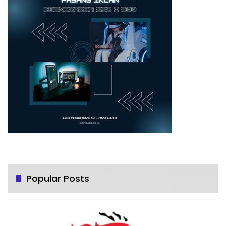
Popular Posts