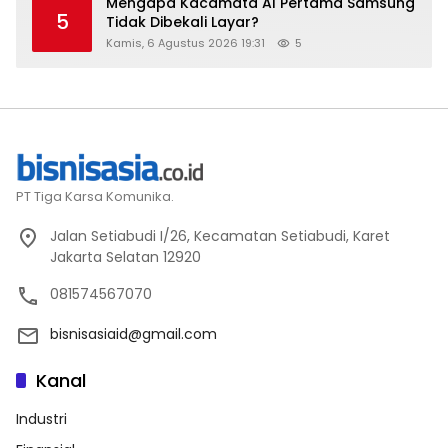
Mengapa Kacamata AI Pertama Samsung
5
Tidak Dibekali Layar?
Kamis, 6 Agustus 2026 19:31
5
PT Tiga Karsa Komunika.
Jalan Setiabudi I/26, Kecamatan Setiabudi, Karet
Jakarta Selatan 12920
081574567070
bisnisasiaid@gmail.com
Kanal
Industri