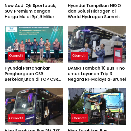
New Audi Q5 Sportback,
Hyundai Tampilkan NEXO
SUV Premium dengan
dan Solusi Hidrogen di
Harga Mulai Rp1,9 Miliar
World Hydrogen Summit
Otomotif
Otomotif
Hyundai Pertahankan
DAMRI Tambah 10 Bus Hino
Penghargaan CSR
untuk Layanan Trip 3
Berkelanjutan di TOP CSR
Negara RI-Malaysia-Brunei
2026
Otomotif
Otomotif
Hino Serahkan Bus RM 280
Hino Serahkan Bus