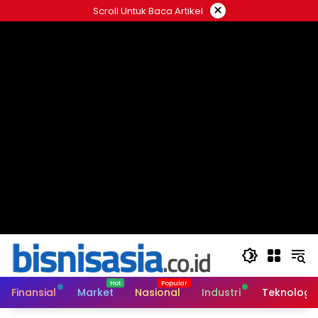
Langsung
×
Scroll Untuk Baca Artikel
ke
konten
Finansial
Market
Nasional
Industri
Teknologi