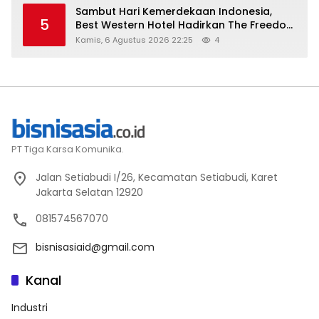
Sambut Hari Kemerdekaan Indonesia,
5
Best Western Hotel Hadirkan The Freedom
Stay Diskon Hingga 45%
Kamis, 6 Agustus 2026 22:25
4
PT Tiga Karsa Komunika.
Jalan Setiabudi I/26, Kecamatan Setiabudi, Karet
Jakarta Selatan 12920
081574567070
bisnisasiaid@gmail.com
Kanal
Industri