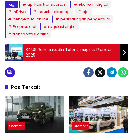
Tag:
aplikasi transportasi
ekonomi digital
inDrive
industri teknologi
ojol
pengemudi online
perlindungan pengemudi
Perpres ojol
regulasi digital
transportasi online
BINUS Raih LinkedIn Talent Insights Pioneer
2025
Pos Terkait
Otomotif
Otomotif