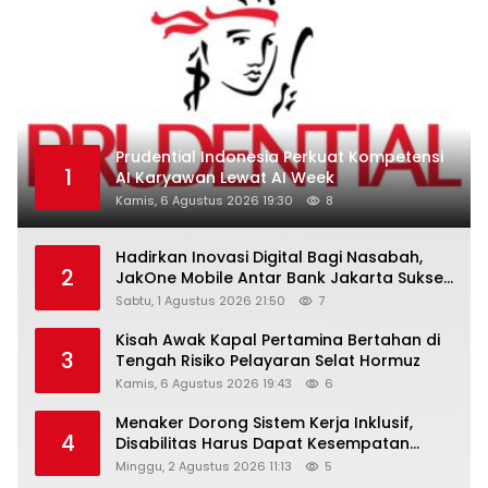
Prudential Indonesia Perkuat Kompetensi
1
AI Karyawan Lewat AI Week
Kamis, 6 Agustus 2026 19:30
8
Hadirkan Inovasi Digital Bagi Nasabah,
2
JakOne Mobile Antar Bank Jakarta Sukses
Raih Digital Excellence Awards 2026
Sabtu, 1 Agustus 2026 21:50
7
Kisah Awak Kapal Pertamina Bertahan di
3
Tengah Risiko Pelayaran Selat Hormuz
Kamis, 6 Agustus 2026 19:43
6
Menaker Dorong Sistem Kerja Inklusif,
4
Disabilitas Harus Dapat Kesempatan
Setara
Minggu, 2 Agustus 2026 11:13
5