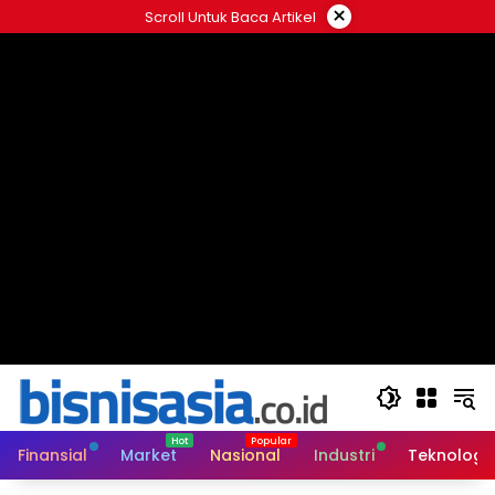
Langsung
×
Scroll Untuk Baca Artikel
ke
konten
Finansial
Market
Nasional
Industri
Teknologi