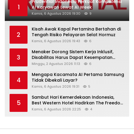
Prudential Indonesia Perkuat Kompetensi
1
AI Karyawan Lewat AI Week
Kamis, 6 Agustus 2026 19:30
9
Kisah Awak Kapal Pertamina Bertahan di
2
Tengah Risiko Pelayaran Selat Hormuz
Kamis, 6 Agustus 2026 19:43
6
Menaker Dorong Sistem Kerja Inklusif,
3
Disabilitas Harus Dapat Kesempatan
Setara
Minggu, 2 Agustus 2026 11:13
6
Mengapa Kacamata AI Pertama Samsung
4
Tidak Dibekali Layar?
Kamis, 6 Agustus 2026 19:31
5
Sambut Hari Kemerdekaan Indonesia,
5
Best Western Hotel Hadirkan The Freedom
Stay Diskon Hingga 45%
Kamis, 6 Agustus 2026 22:25
4