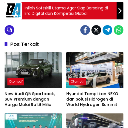
Inilah Softskill Utama Agar Siap Bersaing di
Era Digital dan Kompetisi Global
Pos Terkait
Otomotif
Otomotif
New Audi Q5 Sportback,
Hyundai Tampilkan NEXO
SUV Premium dengan
dan Solusi Hidrogen di
Harga Mulai Rp1,9 Miliar
World Hydrogen Summit