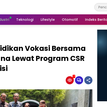
dustri
Teknologi
Lifestyle
Otomotif
Indeks Berit
didikan Vokasi Bersama
ana Lewat Program CSR
si
7