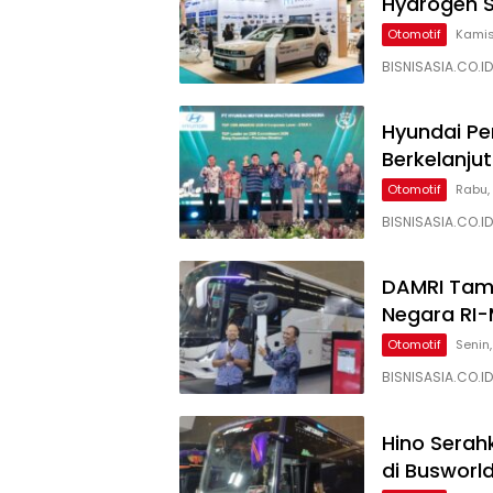
Hydrogen 
Otomotif
Kamis
BISNISASIA.CO.I
Hyundai P
Berkelanju
Otomotif
Rabu, 
BISNISASIA.CO.I
DAMRI Tamb
Negara RI-
Otomotif
Senin
BISNISASIA.CO.
Hino Serah
di Busworl