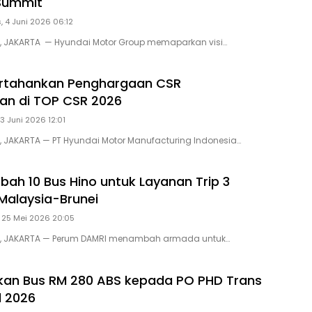
Summit
, 4 Juni 2026 06:12
D, JAKARTA — Hyundai Motor Group memaparkan visi…
ertahankan Penghargaan CSR
tan di TOP CSR 2026
3 Juni 2026 12:01
D, JAKARTA — PT Hyundai Motor Manufacturing Indonesia…
ah 10 Bus Hino untuk Layanan Trip 3
Malaysia-Brunei
, 25 Mei 2026 20:05
ID, JAKARTA — Perum DAMRI menambah armada untuk…
kan Bus RM 280 ABS kepada PO PHD Trans
d 2026