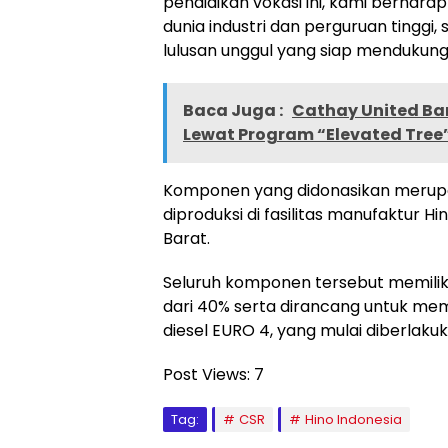
pendidikan vokasi ini, kami berhara
dunia industri dan perguruan tingg
lulusan unggul yang siap mendukung
Baca Juga :
Cathay United Ba
Lewat Program “Elevated Tree”
Komponen yang didonasikan merupa
diproduksi di fasilitas manufaktur 
Barat.
Seluruh komponen tersebut memilik
dari 40% serta dirancang untuk me
diesel EURO 4, yang mulai diberlakuka
Post Views:
7
Tag:
CSR
Hino Indonesia