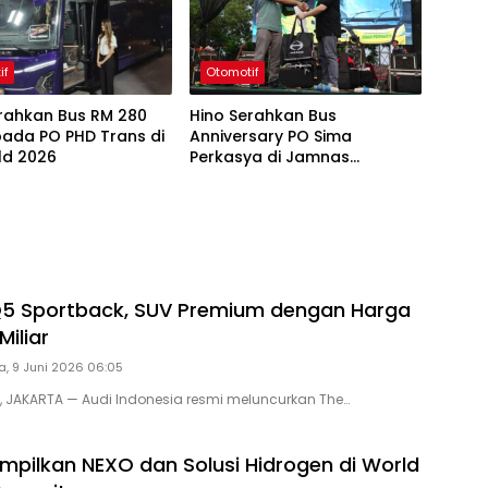
if
Otomotif
erahkan Bus RM 280
Hino Serahkan Bus
pada PO PHD Trans di
Anniversary PO Sima
ld 2026
Perkasya di Jamnas
Bismania 2026
Q5 Sportback, SUV Premium dengan Harga
Miliar
a, 9 Juni 2026 06:05
D, JAKARTA — Audi Indonesia resmi meluncurkan The…
mpilkan NEXO dan Solusi Hidrogen di World