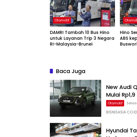
Otomotif
Otomot
DAMRI Tambah 10 Bus Hino
Hino S
untuk Layanan Trip 3 Negara
ABS ke
RI-Malaysia-Brunei
Buswor
Baca Juga
New Audi 
Mulai Rp1,9 
Otomotif
Selas
BISNISASIA.CO.I
Hyundai Ta