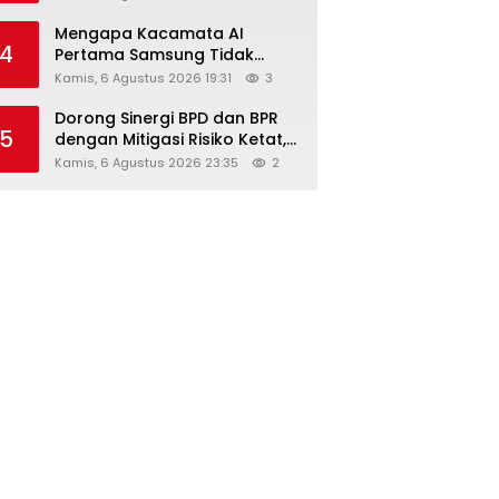
Diskon Hingga 45%
Mengapa Kacamata AI
4
Pertama Samsung Tidak
Dibekali Layar?
Kamis, 6 Agustus 2026 19:31
3
Dorong Sinergi BPD dan BPR
5
dengan Mitigasi Risiko Ketat,
Ini Penjelasan Ketum
Kamis, 6 Agustus 2026 23:35
2
Asbanda