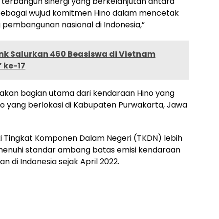
p terbangun sinergi yang berkelanjutan antara
i, sebagai wujud komitmen Hino dalam mencetak
 pembangunan nasional di Indonesia,”
nk Salurkan 460 Beasiswa di Vietnam
 ke-17
kan bagian utama dari kendaraan Hino yang
Hino yang berlokasi di Kabupaten Purwakarta, Jawa
i Tingkat Komponen Dalam Negeri (TKDN) lebih
menuhi standar ambang batas emisi kendaraan
n di Indonesia sejak April 2022.