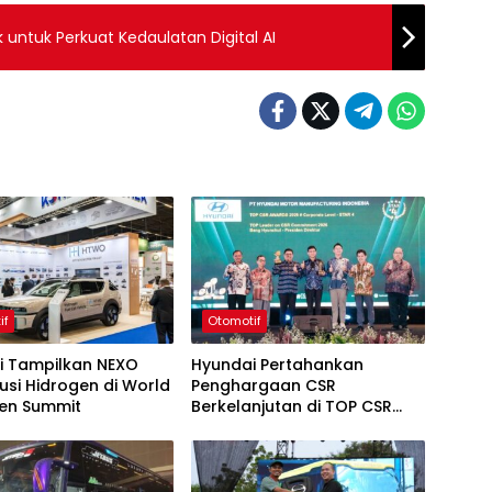
 untuk Perkuat Kedaulatan Digital AI
if
Otomotif
i Tampilkan NEXO
Hyundai Pertahankan
usi Hidrogen di World
Penghargaan CSR
en Summit
Berkelanjutan di TOP CSR
2026