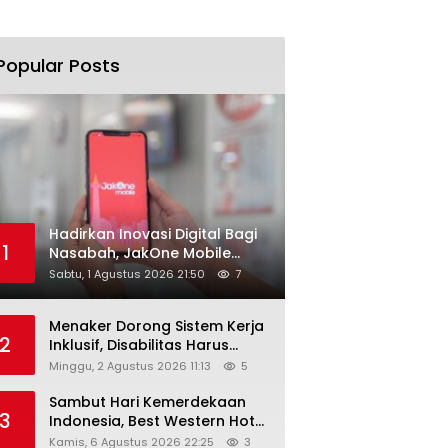
Popular Posts
Hadirkan Inovasi Digital Bagi
1
Nasabah, JakOne Mobile
Antar Bank Jakarta Sukses
Sabtu, 1 Agustus 2026 21:50
7
Raih Digital Excellence
Awards 2026
Menaker Dorong Sistem Kerja
2
Inklusif, Disabilitas Harus
Dapat Kesempatan Setara
Minggu, 2 Agustus 2026 11:13
5
Sambut Hari Kemerdekaan
3
Indonesia, Best Western Hotel
Hadirkan The Freedom Stay
Kamis, 6 Agustus 2026 22:25
3