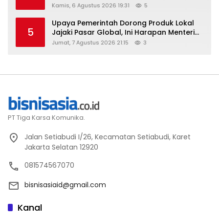
Kamis, 6 Agustus 2026 19:31
5
Upaya Pemerintah Dorong Produk Lokal
5
Jajaki Pasar Global, Ini Harapan Menteri
Perindustrian RI Lewat ILT dan IGT Expo
Jumat, 7 Agustus 2026 21:15
3
2026
PT Tiga Karsa Komunika.
Jalan Setiabudi I/26, Kecamatan Setiabudi, Karet
Jakarta Selatan 12920
081574567070
bisnisasiaid@gmail.com
Kanal