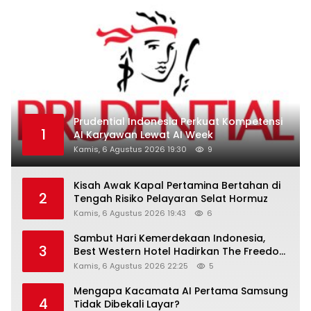
Prudential Indonesia Perkuat Kompetensi
1
AI Karyawan Lewat AI Week
Kamis, 6 Agustus 2026 19:30
9
Kisah Awak Kapal Pertamina Bertahan di
2
Tengah Risiko Pelayaran Selat Hormuz
Kamis, 6 Agustus 2026 19:43
6
Sambut Hari Kemerdekaan Indonesia,
3
Best Western Hotel Hadirkan The Freedom
Stay Diskon Hingga 45%
Kamis, 6 Agustus 2026 22:25
5
Mengapa Kacamata AI Pertama Samsung
4
Tidak Dibekali Layar?