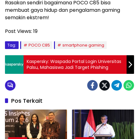
Rasakan sendiri bagaimana POCO C85 bisa
membuat gaya hidup dan pengalaman gaming
semakin ekstrem!
Post Views:
19
Tag:
POCO C85
smartphone gaming
Kaspersky: Waspada Portal Login Universitas
Palsu, Mahasiswa Jadi Target Phishing
Pos Terkait