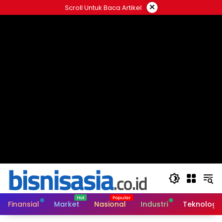
Langsung
×
Scroll Untuk Baca Artikel
ke
konten
Finansial
Market
Nasional
Industri
Teknologi