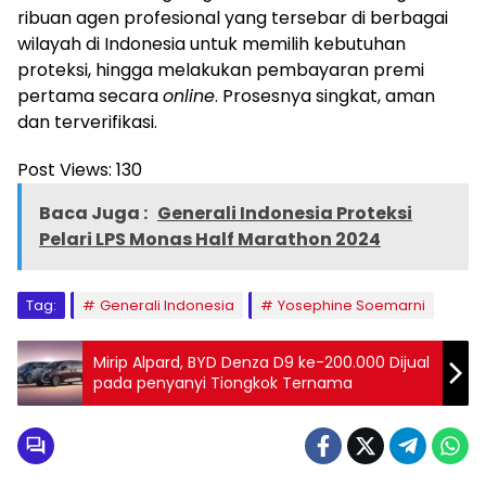
ribuan agen profesional yang tersebar di berbagai
wilayah di Indonesia untuk memilih kebutuhan
proteksi, hingga melakukan pembayaran premi
pertama secara
online
. Prosesnya singkat, aman
dan terverifikasi.
Post Views:
130
Baca Juga :
Generali Indonesia Proteksi
Pelari LPS Monas Half Marathon 2024
Tag:
Generali Indonesia
Yosephine Soemarni
Mirip Alpard, BYD Denza D9 ke-200.000 Dijual
pada penyanyi Tiongkok Ternama