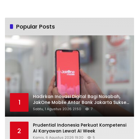
Popular Posts
Hadirkan Inovasi Digital Bagi Nasabah,
1
JakOne Mobile Antar Bank Jakarta Sukses
Raih Digital Excellence Awards 2026
Sabtu, 1 Agustus 2026 21:50
7
Prudential Indonesia Perkuat Kompetensi
2
AI Karyawan Lewat AI Week
Kamis, 6 Agustus 2026 19:30
5