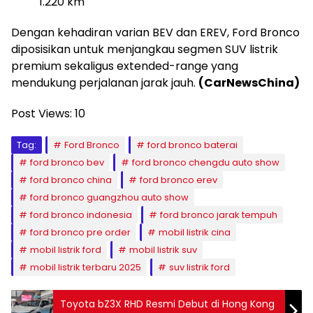
1.220 km
Dengan kehadiran varian BEV dan EREV, Ford Bronco
diposisikan untuk menjangkau segmen SUV listrik
premium sekaligus extended-range yang
mendukung perjalanan jarak jauh.
(CarNewsChina)
Post Views:
10
Tag:
Ford Bronco
ford bronco baterai
ford bronco bev
ford bronco chengdu auto show
ford bronco china
ford bronco erev
ford bronco guangzhou auto show
ford bronco indonesia
ford bronco jarak tempuh
ford bronco pre order
mobil listrik cina
mobil listrik ford
mobil listrik suv
mobil listrik terbaru 2025
suv listrik ford
Toyota bZ3X RHD Resmi Debut di Hong Kong