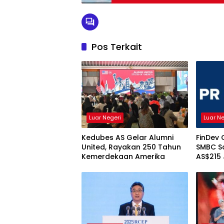
Pos Terkait
Luar Negeri
Luar N
Kedubes AS Gelar Alumni
FinDev 
United, Rayakan 250 Tahun
SMBC S
Kemerdekaan Amerika
AS$215
Ini Tuj