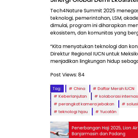
Tech4Nature Summit 2025 menegask
teknologi, pemerintahan, LSM, akade
dimulai, program ini diharapkan men
ekosistem, dan komunitas yang ber
“Kita menyatukan teknologi dan konse
Direktur Regional IUCN untuk Meksiko
menjadikan lingkungan hidup sebag
Post Views:
84
Tag:
China
Daftar Merah IUCN
Keberlanjutan
kolaborasi internas
perangkat kamera jebakan
solusi
teknologi hijau
Yucatán
Penerbangan Haji 2025, Lion A
Banjarmasin dan Padang