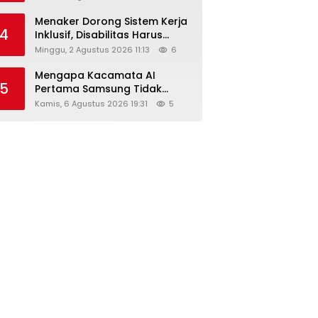
Menaker Dorong Sistem Kerja
4
Inklusif, Disabilitas Harus
Dapat Kesempatan Setara
Minggu, 2 Agustus 2026 11:13
6
Mengapa Kacamata AI
5
Pertama Samsung Tidak
Dibekali Layar?
Kamis, 6 Agustus 2026 19:31
5