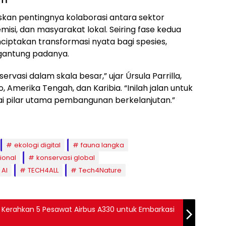
an pentingnya kolaborasi antara sektor
misi, dan masyarakat lokal. Seiring fase kedua
ciptakan transformasi nyata bagi spesies,
gantung padanya.
rvasi dalam skala besar,” ujar Úrsula Parrilla,
, Amerika Tengah, dan Karibia. “Inilah jalan untuk
ai pilar utama pembangunan berkelanjutan.”
ekologi digital
fauna langka
ional
konservasi global
 AI
TECH4ALL
Tech4Nature
ir Kerahkan 5 Pesawat Airbus A330 untuk Embarkasi