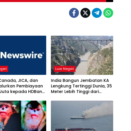
egeri
Luar Negeri
Canada, JICA, dan
India Bangun Jembatan KA
alurkan Pembiayaan
Lengkung Tertinggi Dunia, 35
 Juta kepada HDBank,
Meter Lebih Tinggi dari
uannya
Menara Eiffel