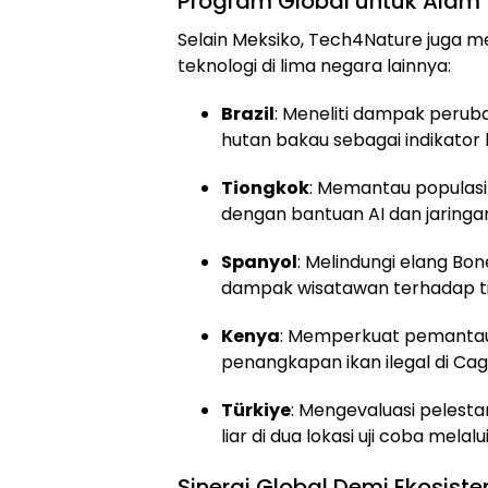
Program Global untuk Alam
Selain Meksiko, Tech4Nature juga 
teknologi di lima negara lainnya:
Brazil
: Meneliti dampak perub
hutan bakau sebagai indikator
Tiongkok
: Memantau populasi
dengan bantuan AI dan jaringan 
Spanyol
: Melindungi elang Bo
dampak wisatawan terhadap ti
Kenya
: Memperkuat pemantaua
penangkapan ikan ilegal di Cag
Türkiye
: Mengevaluasi pelest
liar di dua lokasi uji coba melal
Sinergi Global Demi Ekosist