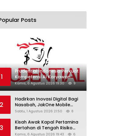
Popular Posts
Prudential Indonesia Perkuat
1
Kompetensi AI Karyawan
Lewat AI Week
Kamis, 6 Agustus 2026 19:30
9
Hadirkan Inovasi Digital Bagi
2
Nasabah, JakOne Mobile
Antar Bank Jakarta Sukses
Sabtu, 1 Agustus 2026 21:50
8
Raih Digital Excellence
Awards 2026
Kisah Awak Kapal Pertamina
3
Bertahan di Tengah Risiko
Pelayaran Selat Hormuz
Kamis, 6 Agustus 2026 19:43
6