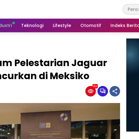
dustri
Teknologi
Lifestyle
Otomotif
Indeks Berit
am Pelestarian Jaguar
ncurkan di Meksiko
84