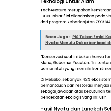
Teknologi untuk Alam
Tech4Nature merupakan kemitraan g
IUCN. Inisiatif ini dilandaskan pada 
dari program keberlanjutan
TECH4A
Baca Juga :
PIS Tekan Emisi Ka
Nyata Menuju Dekarbonisasi da
“Konservasi saat ini bukan hanya ten
Mena, Gubernur Yucatán. “Ini tentan
pemerintah yang memiliki komitmen
Di Meksiko, sebanyak 42% ekosiste
pemantauan dan restorasi menjadi s
sebagai jawaban atas kebutuhan t
pendekatan ekologis yang inklusif.
Hasil Nyata dan Langkah Se