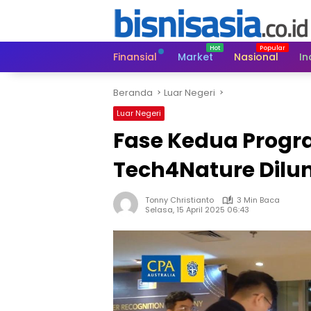
Langsung
ke
konten
Finansial
Market
Nasional
In
Beranda
Luar Negeri
Luar Negeri
Fase Kedua Progr
Tech4Nature Dilu
Tonny Christianto
3 Min Baca
Selasa, 15 April 2025 06:43