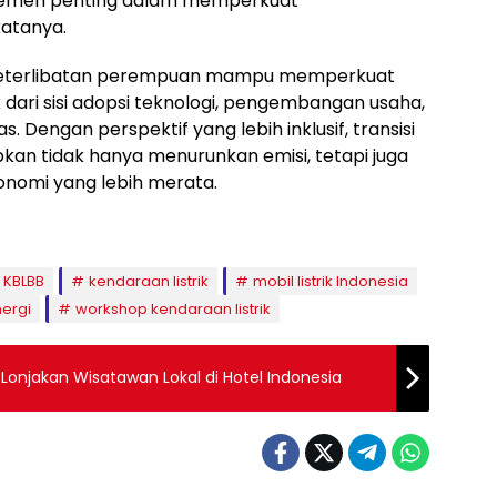
elemen penting dalam memperkuat
atanya.
keterlibatan perempuan mampu memperkuat
 dari sisi adopsi teknologi, pengembangan usaha,
 Dengan perspektif yang lebih inklusif, transisi
apkan tidak hanya menurunkan emisi, tetapi juga
nomi yang lebih merata.
KBLBB
kendaraan listrik
mobil listrik Indonesia
nergi
workshop kendaraan listrik
onjakan Wisatawan Lokal di Hotel Indonesia