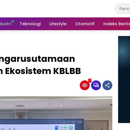
dustri
Teknologi
Lifestyle
Otomotif
Indeks Berit
engarusutamaan
 Ekosistem KBLBB
7