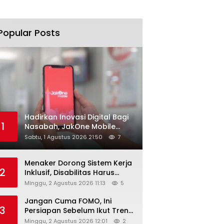
Popular Posts
Hadirkan Inovasi Digital Bagi
1
Nasabah, JakOne Mobile
Antar Bank Jakarta Sukses
Sabtu, 1 Agustus 2026 21:50
7
Raih Digital Excellence
Awards 2026
Menaker Dorong Sistem Kerja
2
Inklusif, Disabilitas Harus
Dapat Kesempatan Setara
Minggu, 2 Agustus 2026 11:13
5
Jangan Cuma FOMO, Ini
3
Persiapan Sebelum Ikut Tren
Hyrox
Minggu, 2 Agustus 2026 12:01
2