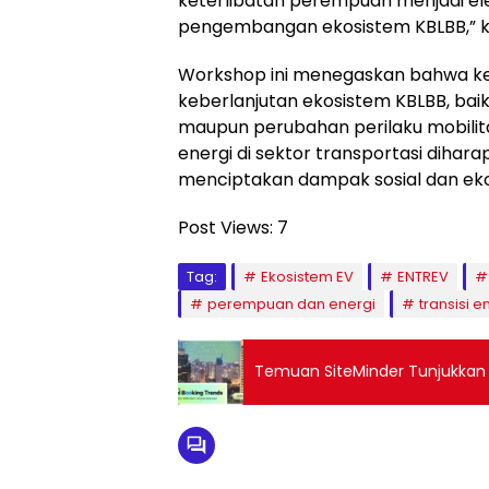
keterlibatan perempuan menjadi 
pengembangan ekosistem KBLBB,” k
Workshop ini menegaskan bahwa 
keberlanjutan ekosistem KBLBB, baik
maupun perubahan perilaku mobilitas.
energi di sektor transportasi dihar
menciptakan dampak sosial dan eko
Post Views:
7
Tag:
Ekosistem EV
ENTREV
perempuan dan energi
transisi e
Temuan SiteMinder Tunjukkan L