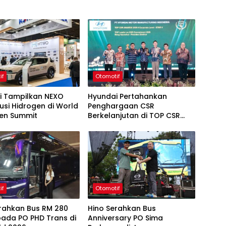
if
Otomotif
i Tampilkan NEXO
Hyundai Pertahankan
usi Hidrogen di World
Penghargaan CSR
en Summit
Berkelanjutan di TOP CSR
2026
if
Otomotif
erahkan Bus RM 280
Hino Serahkan Bus
pada PO PHD Trans di
Anniversary PO Sima