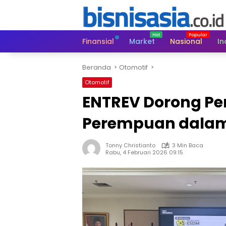
Langsung
ke
konten
Finansial
Market
Nasional
In
Beranda
Otomotif
Otomotif
ENTREV Dorong P
Perempuan dalam
Tonny Christianto
3 Min Baca
Rabu, 4 Februari 2026 09:15