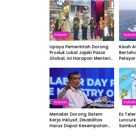
Industri
Industr
Upaya Pemerintah Dorong
Kisah 
Produk Lokal Jajaki Pasar
Bertaha
Global, Ini Harapan Menteri
Pelaya
Perindustrian RI Lewat ILT
dan IGT Expo 2026
Industri
Industr
Menaker Dorong Sistem
Es Tele
Kerja Inklusif, Disabilitas
Luncur
Harus Dapat Kesempatan
Sambut
Setara