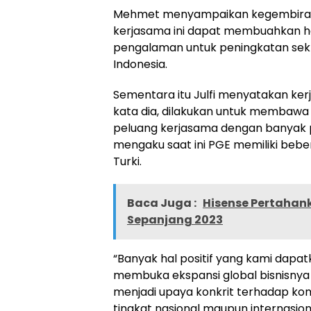
Mehmet menyampaikan kegembiraan
kerjasama ini dapat membuahkan has
pengalaman untuk peningkatan sekt
Indonesia.
Sementara itu Julfi menyatakan kerja
kata dia, dilakukan untuk membaw
peluang kerjasama dengan banyak pih
mengaku saat ini PGE memiliki be
Turki.
Baca Juga :
Hisense Pertahank
Sepanjang 2023
“Banyak hal positif yang kami dap
membuka ekspansi global bisnisnya ke
menjadi upaya konkrit terhadap kom
tingkat nasional maupun internasiona