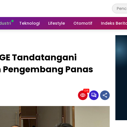
dustri
Teknologi
Lifestyle
Otomotif
Indeks Berit
 PGE Tandatangani
an Pengembang Panas
136