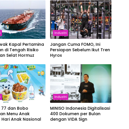
i
Industri
Awak Kapal Pertamina
Jangan Cuma FOMO, Ini
n di Tengah Risiko
Persiapan Sebelum Ikut Tren
ran Selat Hormuz
Hyrox
i
Industri
r 77 dan Bobo
MINISO Indonesia Digitalisasi
kan Menu Anak
400 Dokumen per Bulan
 Hari Anak Nasional
dengan VIDA Sign