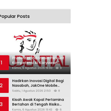
Popular Posts
Prudential Indonesia Perkuat
1
Kompetensi AI Karyawan
Lewat AI Week
Kamis, 6 Agustus 2026 19:30
9
Hadirkan Inovasi Digital Bagi
2
Nasabah, JakOne Mobile
Antar Bank Jakarta Sukses
Sabtu, 1 Agustus 2026 21:50
8
Raih Digital Excellence
Awards 2026
Kisah Awak Kapal Pertamina
3
Bertahan di Tengah Risiko
Pelayaran Selat Hormuz
Kamis, 6 Agustus 2026 19:43
6