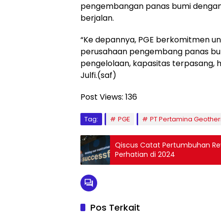
pengembangan panas bumi dengan K
berjalan.
“Ke depannya, PGE berkomitmen un
perusahaan pengembang panas bumi 
pengelolaan, kapasitas terpasang, h
Julfi.(saf)
Post Views:
136
Tag:
PGE
PT Pertamina Geother
Qiscus Catat Pertumbuhan Reven
Perhatian di 2024
Pos Terkait