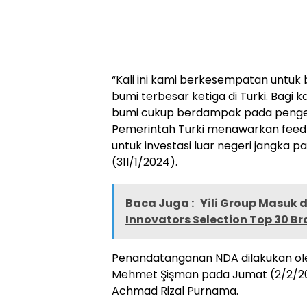
“Kali ini kami berkesempatan untuk 
bumi terbesar ketiga di Turki. Bagi
bumi cukup berdampak pada pengemb
Pemerintah Turki menawarkan feed-
untuk investasi luar negeri jangka p
(31l/1/2024).
Baca Juga :
Yili Group Masuk 
Innovators Selection Top 30 B
Penandatanganan NDA dilakukan ole
Mehmet Şişman pada Jumat (2/2/2024
Achmad Rizal Purnama.