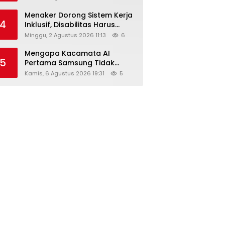
Menaker Dorong Sistem Kerja
4
Inklusif, Disabilitas Harus
Dapat Kesempatan Setara
Minggu, 2 Agustus 2026 11:13
6
Mengapa Kacamata AI
5
Pertama Samsung Tidak
Dibekali Layar?
Kamis, 6 Agustus 2026 19:31
5