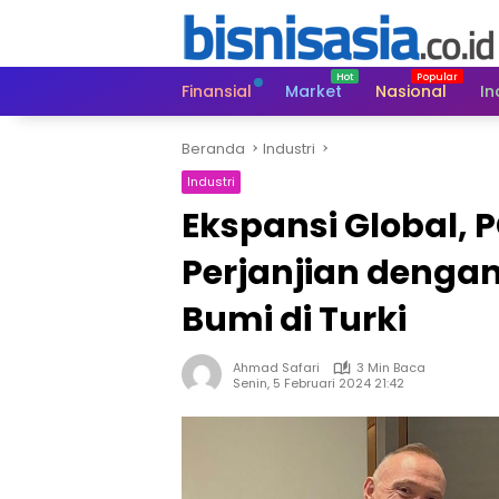
Langsung
ke
konten
Finansial
Market
Nasional
In
Beranda
Industri
Industri
Ekspansi Global,
Perjanjian deng
Bumi di Turki
Ahmad Safari
3 Min Baca
Senin, 5 Februari 2024 21:42