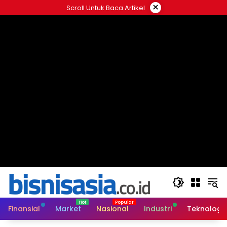
Langsung
×
Scroll Untuk Baca Artikel
ke
konten
Finansial
Market
Nasional
Industri
Teknologi