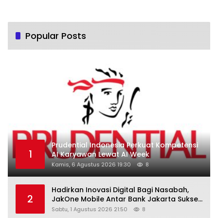
Popular Posts
Prudential Indonesia Perkuat Kompetensi
1
AI Karyawan Lewat AI Week
Kamis, 6 Agustus 2026 19:30
8
Hadirkan Inovasi Digital Bagi Nasabah,
2
JakOne Mobile Antar Bank Jakarta Sukses
Raih Digital Excellence Awards 2026
Sabtu, 1 Agustus 2026 21:50
8