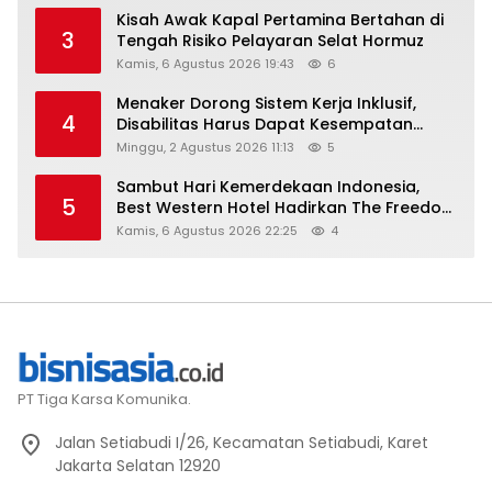
Kisah Awak Kapal Pertamina Bertahan di
3
Tengah Risiko Pelayaran Selat Hormuz
Kamis, 6 Agustus 2026 19:43
6
Menaker Dorong Sistem Kerja Inklusif,
4
Disabilitas Harus Dapat Kesempatan
Setara
Minggu, 2 Agustus 2026 11:13
5
Sambut Hari Kemerdekaan Indonesia,
5
Best Western Hotel Hadirkan The Freedom
Stay Diskon Hingga 45%
Kamis, 6 Agustus 2026 22:25
4
PT Tiga Karsa Komunika.
Jalan Setiabudi I/26, Kecamatan Setiabudi, Karet
Jakarta Selatan 12920