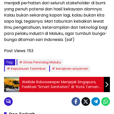
menjadi perhatian dari seluruh stakeholder di bumi
yang penuh potensi dan hasil kekayaan alamnya.
Kalau bukan sekarang kapan lagi, kalau bukan kita
sapa lagi, tegasnya. Mari taburkan kebaikan lewat
ilmu pengetahuan, keterampilan dan teknologi bagi
para pelaku industri di Maluku, agar tumbuh bunga-
bunga ditaman sari Indonesia. (saf)
Post Views:
153
Tag:
Dinas Perindag Maluku
Kepulauan Tanimbar
kerajinan anyaman
WeRide Robosweeper Menjejak Singapura,
Fasilitasi “Smart Sanitation” di “Kota Taman”
Tersebut