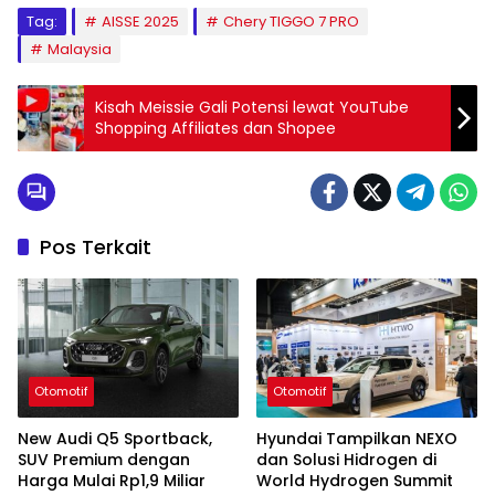
Tag:
AISSE 2025
Chery TIGGO 7 PRO
Malaysia
Kisah Meissie Gali Potensi lewat YouTube
Shopping Affiliates dan Shopee
Pos Terkait
Otomotif
Otomotif
New Audi Q5 Sportback,
Hyundai Tampilkan NEXO
SUV Premium dengan
dan Solusi Hidrogen di
Harga Mulai Rp1,9 Miliar
World Hydrogen Summit