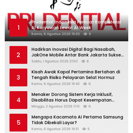
Prudential Indonesia Perkuat Kompetensi
1
AI Karyawan Lewat AI Week
Kamis, 6 Agustus 2026 19:30
9
Hadirkan Inovasi Digital Bagi Nasabah,
2
JakOne Mobile Antar Bank Jakarta Sukses
Raih Digital Excellence Awards 2026
Sabtu, 1 Agustus 2026 21:50
8
Kisah Awak Kapal Pertamina Bertahan di
3
Tengah Risiko Pelayaran Selat Hormuz
Kamis, 6 Agustus 2026 19:43
6
Menaker Dorong Sistem Kerja Inklusif,
4
Disabilitas Harus Dapat Kesempatan
Setara
Minggu, 2 Agustus 2026 11:13
6
Mengapa Kacamata AI Pertama Samsung
5
Tidak Dibekali Layar?
Kamis, 6 Agustus 2026 19:31
5