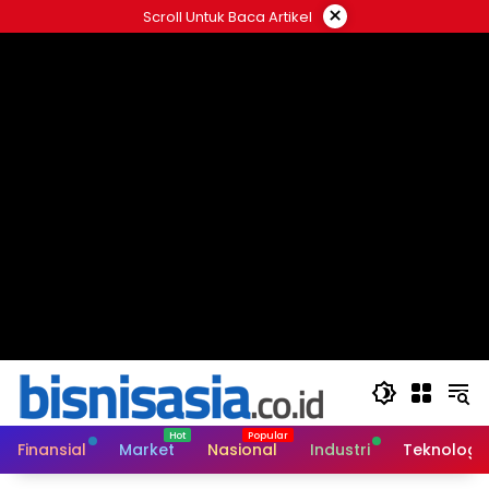
Langsung
×
Scroll Untuk Baca Artikel
ke
konten
Finansial
Market
Nasional
Industri
Teknologi