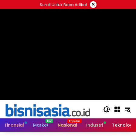
Langsung
×
Scroll Untuk Baca Artikel
ke
konten
Finansial
Market
Nasional
Industri
Teknologi