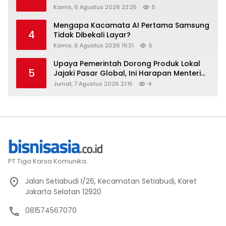
Stay Diskon Hingga 45%
Kamis, 6 Agustus 2026 22:25
5
Mengapa Kacamata AI Pertama Samsung
4
Tidak Dibekali Layar?
Kamis, 6 Agustus 2026 19:31
5
Upaya Pemerintah Dorong Produk Lokal
5
Jajaki Pasar Global, Ini Harapan Menteri
Perindustrian RI Lewat ILT dan IGT Expo
Jumat, 7 Agustus 2026 21:15
4
2026
PT Tiga Karsa Komunika.
Jalan Setiabudi I/26, Kecamatan Setiabudi, Karet
Jakarta Selatan 12920
081574567070