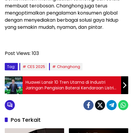
membuat terobosan. Changhong juga terus
mengoptimalkan pengalaman konsumen global
dengan menyediakan berbagai solusi gaya hidup
yang semakin mudah, nyaman, dan pintar.
Post Views:
103
Tag:
CES 2025
Changhong
Huawei Lansir 10 Tren Utama di Industri
Jaringan Pengisian Baterai Kendaraan Listrik
pada 2025
Pos Terkait