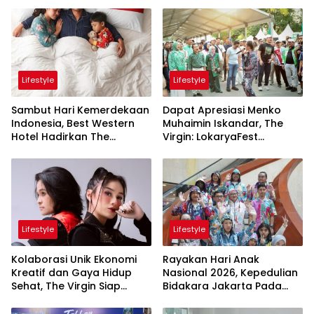
Lifestyle
Lifestyle
Sambut Hari Kemerdekaan
Dapat Apresiasi Menko
Indonesia, Best Western
Muhaimin Iskandar, The
Hotel Hadirkan The
Virgin: LokaryaFest
Freedom Stay Diskon
Panggung Keren Sukses
Hingga 45%
Pertemukan Kolaborasi
Apik
Lifestyle
Lifestyle
Kolaborasi Unik Ekonomi
Rayakan Hari Anak
Kreatif dan Gaya Hidup
Nasional 2026, Kepedulian
Sehat, The Virgin Siap
Bidakara Jakarta Pada
Meriahkan Panggung
Tumbuh Kembang Anak
LokaryaFest 2026
Lewat Acara Where Hope