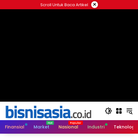
Langsung
×
Scroll Untuk Baca Artikel
ke
konten
Finansial
Market
Nasional
Industri
Teknologi