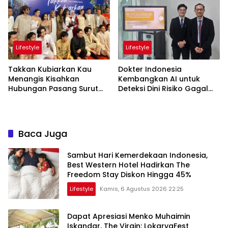
Begins
Lifestyle
Lifestyle
Takkan Kubiarkan Kau
Dokter Indonesia
Menangis Kisahkan
Kembangkan AI untuk
Hubungan Pasang Surut
Deteksi Dini Risiko Gagal
Orangtua dan Anak
Jantung
Baca Juga
Sambut Hari Kemerdekaan Indonesia,
Best Western Hotel Hadirkan The
Freedom Stay Diskon Hingga 45%
Lifestyle
Kamis, 6 Agustus 2026 22:25
Dapat Apresiasi Menko Muhaimin
Iskandar, The Virgin: LokaryaFest