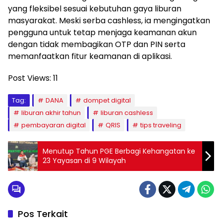
yang fleksibel sesuai kebutuhan gaya liburan
masyarakat. Meski serba cashless, ia mengingatkan
pengguna untuk tetap menjaga keamanan akun
dengan tidak membagikan OTP dan PIN serta
memanfaatkan fitur keamanan di aplikasi.
Post Views:
11
Tag:
DANA
dompet digital
liburan akhir tahun
liburan cashless
pembayaran digital
QRIS
tips traveling
Menutup Tahun PGE Berbagi Kehangatan ke
23 Yayasan di 9 Wilayah
Pos Terkait