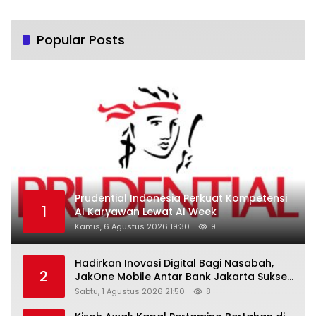
Popular Posts
Prudential Indonesia Perkuat Kompetensi
1
AI Karyawan Lewat AI Week
Kamis, 6 Agustus 2026 19:30
9
Hadirkan Inovasi Digital Bagi Nasabah,
2
JakOne Mobile Antar Bank Jakarta Sukses
Raih Digital Excellence Awards 2026
Sabtu, 1 Agustus 2026 21:50
8