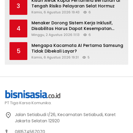
Kisah Awak Kapal Pertamina Bertahan di
3
Tengah Risiko Pelayaran Selat Hormuz
Kamis, 6 Agustus 2026 19:43
6
Menaker Dorong Sistem Kerja Inklusif,
4
Disabilitas Harus Dapat Kesempatan
Setara
Minggu, 2 Agustus 2026 11:13
6
Mengapa Kacamata AI Pertama Samsung
5
Tidak Dibekali Layar?
Kamis, 6 Agustus 2026 19:31
5
PT Tiga Karsa Komunika.
Jalan Setiabudi I/26, Kecamatan Setiabudi, Karet
Jakarta Selatan 12920
081574567070