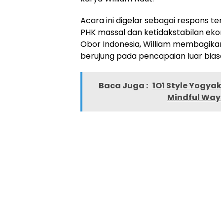
Acara ini digelar sebagai respons 
PHK massal dan ketidakstabilan eko
Obor Indonesia, William membagika
berujung pada pencapaian luar bias
Baca Juga :
1O1 Style Yogya
Mindful Way