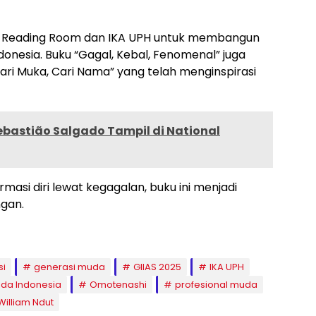
aya Reading Room dan IKA UPH untuk membangun
onesia. Buku “Gagal, Kebal, Fenomenal” juga
Cari Muka, Cari Nama” yang telah menginspirasi
ebastião Salgado Tampil di National
asi diri lewat kegagalan, buku ini menjadi
ngan.
si
generasi muda
GIIAS 2025
IKA UPH
da Indonesia
Omotenashi
profesional muda
William Ndut