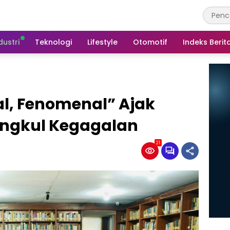
dustri
Teknologi
Lifestyle
Otomotif
Indeks Berit
al, Fenomenal” Ajak
angkul Kegagalan
21