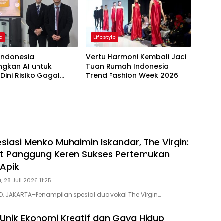
le
Lifestyle
Indonesia
Vertu Harmoni Kembali Jadi
gkan AI untuk
Tuan Rumah Indonesia
 Dini Risiko Gagal
Trend Fashion Week 2026
g
siasi Menko Muhaimin Iskandar, The Virgin:
st Panggung Keren Sukses Pertemukan
 Apik
, 28 Juli 2026 11:25
D, JAKARTA–Penampilan spesial duo vokal The Virgin…
 Unik Ekonomi Kreatif dan Gaya Hidup