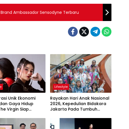
adi Brand Ambassador Sensodyne Terbaru
le
Lifestyle
asi Unik Ekonomi
Rayakan Hari Anak Nasional
 dan Gaya Hidup
2026, Kepedulian Bidakara
The Virgin Siap
Jakarta Pada Tumbuh
kan Panggung
Kembang Anak Lewat Acara
aFest 2026
Where Hope Begins