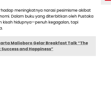
terhadap meningkatnya narasi pesimisme akibat
nomi. Dalam buku yang diterbitkan oleh Pustaka
n kisah hidupnya—penuh kegagalan, tapi
a.
karta Malioboro Gelar Breakfast Talk “The
: Success and Happiness”