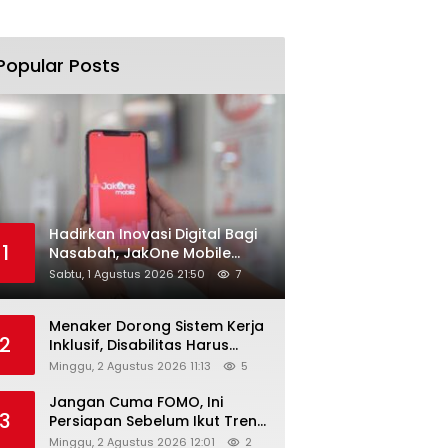
Popular Posts
Hadirkan Inovasi Digital Bagi
1
Nasabah, JakOne Mobile
Antar Bank Jakarta Sukses
Sabtu, 1 Agustus 2026 21:50
7
Raih Digital Excellence
Awards 2026
Menaker Dorong Sistem Kerja
2
Inklusif, Disabilitas Harus
Dapat Kesempatan Setara
Minggu, 2 Agustus 2026 11:13
5
Jangan Cuma FOMO, Ini
3
Persiapan Sebelum Ikut Tren
Hyrox
Minggu, 2 Agustus 2026 12:01
2