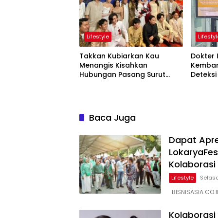
Lifestyle
Lifesty
Takkan Kubiarkan Kau
Dokter 
Menangis Kisahkan
Kemban
Hubungan Pasang Surut
Deteksi
Orangtua dan Anak
Jantun
Baca Juga
Dapat Apre
LokaryaFe
Kolaborasi
Lifestyle
Selasa
BISNISASIA.CO.I
Kolaborasi