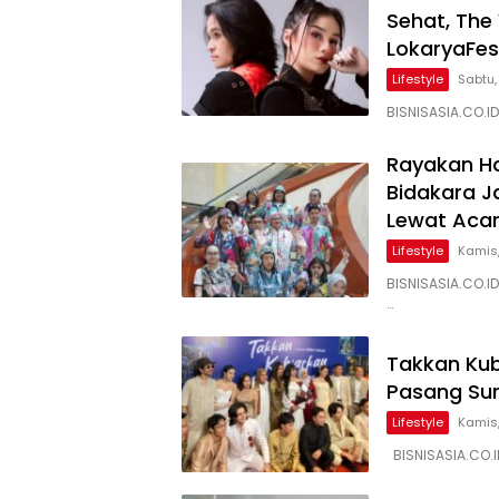
Sehat, The
LokaryaFes
Lifestyle
Sabtu,
BISNISASIA.CO.I
Rayakan Ha
Bidakara 
Lewat Aca
Lifestyle
Kamis,
BISNISASIA.CO.I
…
Takkan Kub
Pasang Su
Lifestyle
Kamis,
BISNISASIA.CO.I