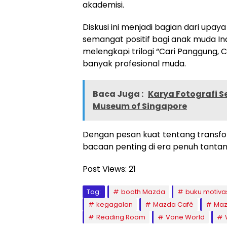
akademisi.
Diskusi ini menjadi bagian dari up
semangat positif bagi anak muda Ind
melengkapi trilogi “Cari Panggung, 
banyak profesional muda.
Baca Juga :
Karya Fotografi S
Museum of Singapore
Dengan pesan kuat tentang transform
bacaan penting di era penuh tanta
Post Views:
21
Tag:
booth Mazda
buku motiva
kegagalan
Mazda Café
Maz
Reading Room
Vone World