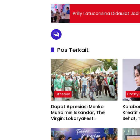
Prilly Latuconsina Didaulat J
Pos Terkait
Lifestyle
Lifesty
Dapat Apresiasi Menko
Kolabor
Muhaimin Iskandar, The
Kreatif
Virgin: LokaryaFest
Sehat, 
Panggung Keren Sukses
Meriah
Pertemukan Kolaborasi Apik
Lokary