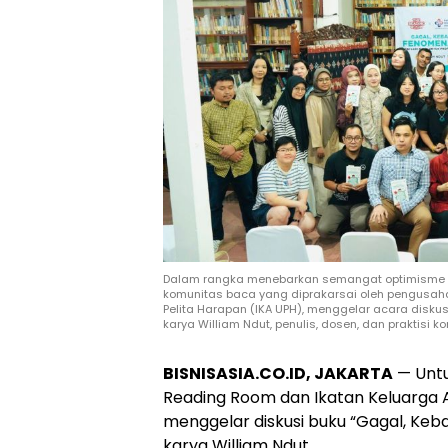
Dalam rangka menebarkan semangat optimisme 
komunitas baca yang diprakarsai oleh pengusaha 
Pelita Harapan (IKA UPH), menggelar acara diskus
karya William Ndut, penulis, dosen, dan praktisi k
BISNISASIA.CO.ID, JAKARTA
— Untu
Reading Room dan Ikatan Keluarga A
menggelar diskusi buku “Gagal, Keba
karya William Ndut.