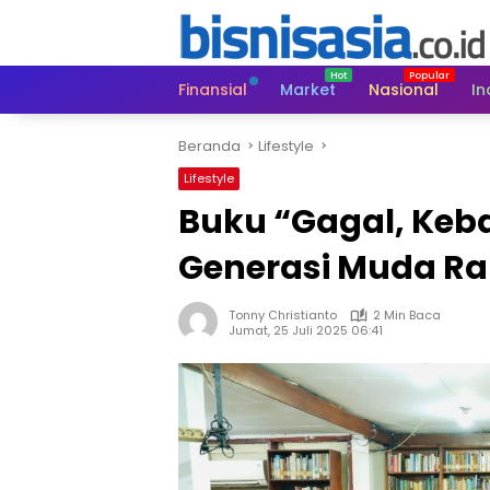
Langsung
ke
konten
Finansial
Market
Nasional
In
Beranda
Lifestyle
Lifestyle
Buku “Gagal, Keb
Generasi Muda R
Tonny Christianto
2 Min Baca
Jumat, 25 Juli 2025 06:41