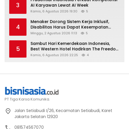
3
AI Karyawan Lewat AI Week
Kamis, 6 Agustus 2026 19:30
5
Menaker Dorong Sistem Kerja Inklusif,
4
Disabilitas Harus Dapat Kesempatan
Setara
Minggu, 2 Agustus 2026 11:13
5
Sambut Hari Kemerdekaan Indonesia,
5
Best Western Hotel Hadirkan The Freedom
Stay Diskon Hingga 45%
Kamis, 6 Agustus 2026 22:25
4
PT Tiga Karsa Komunika.
Jalan Setiabudi I/26, Kecamatan Setiabudi, Karet
Jakarta Selatan 12920
081574567070