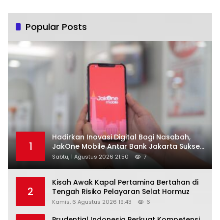
Popular Posts
Hadirkan Inovasi Digital Bagi Nasabah,
1
JakOne Mobile Antar Bank Jakarta Sukses
Raih Digital Excellence Awards 2026
Sabtu, 1 Agustus 2026 21:50
7
Kisah Awak Kapal Pertamina Bertahan di
2
Tengah Risiko Pelayaran Selat Hormuz
Kamis, 6 Agustus 2026 19:43
6
Prudential Indonesia Perkuat Kompetensi