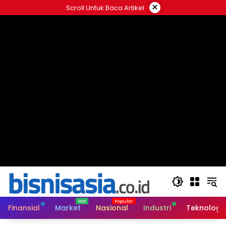
Langsung
×
Scroll Untuk Baca Artikel
ke
konten
Finansial
Market
Nasional
Industri
Teknologi