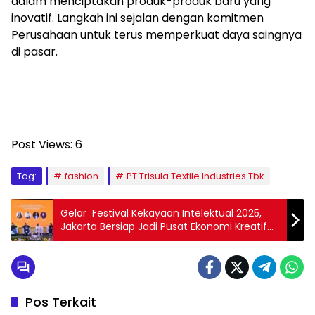
dalam menciptakan produk-produk baru yang
inovatif. Langkah ini sejalan dengan komitmen
Perusahaan untuk terus memperkuat daya saingnya
di pasar.
Post Views:
6
Tag:
fashion
PT Trisula Textile Industries Tbk
Gelar Festival Kekayaan Intelektual 2025,
Jakarta Bersiap Jadi Pusat Ekonomi Kreatif
Berbasis Kekayaan Intelektual
Pos Terkait