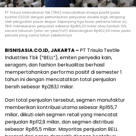
PT Trisula International Tbk (TRIS) mencatatkan kinerja positif pada
kuartal I/2026 dengan pertumbuhan penjualan double digit, ditopang
oleh penguatan pasar ekspor. Sepanjang tiga bulan pertama tahun ini,
TRIS membukukan penjualan sebesar Rp455,33 miliar atau tumbuh 13%
secara tahunan (year-on-year/YoY) dibandingkan Rp402,34 miliar pada
periode yang sama tahun sebelumnya
BISNISASIA.CO.ID, JAKARTA –
PT Trisula Textile
Industries Tbk (“BELL”), emiten penyedia kain,
seragam, dan fashion berkualitas berhasil
mempertahankan performa positif di semester 1
tahun ini dengan mencatatkan total penjualan
bersih sebesar Rp283,1 miliar.
Dari total penjualan tersebut, segmen manufaktur
memberikan kontribusi utama sebesar Rp165,7
miliar, diikuti oleh segmen retail yang mencatat
penjualan Rp112,9 miliar, dan segmen distribusi
sebesar Rp85,5 miliar. Mayoritas penjualan BELL