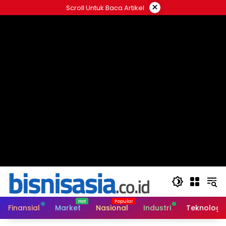
Langsung
×
Scroll Untuk Baca Artikel
ke
konten
Finansial
Market
Nasional
Industri
Teknologi