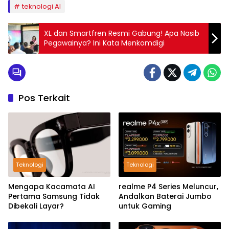
teknologi AI
XL dan Smartfren Resmi Gabung! Apa Nasib
Pegawainya? Ini Kata Menkomdigi
Pos Terkait
Teknologi
Teknologi
Mengapa Kacamata AI
realme P4 Series Meluncur,
Pertama Samsung Tidak
Andalkan Baterai Jumbo
Dibekali Layar?
untuk Gaming