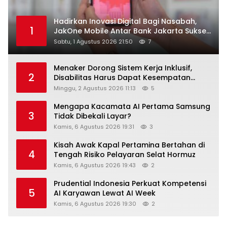
Hadirkan Inovasi Digital Bagi Nasabah,
1
JakOne Mobile Antar Bank Jakarta Sukses
Raih Digital Excellence Awards 2026
Sabtu, 1 Agustus 2026 21:50
7
Menaker Dorong Sistem Kerja Inklusif,
2
Disabilitas Harus Dapat Kesempatan
Setara
Minggu, 2 Agustus 2026 11:13
5
Mengapa Kacamata AI Pertama Samsung
3
Tidak Dibekali Layar?
Kamis, 6 Agustus 2026 19:31
3
Kisah Awak Kapal Pertamina Bertahan di
4
Tengah Risiko Pelayaran Selat Hormuz
Kamis, 6 Agustus 2026 19:43
2
Prudential Indonesia Perkuat Kompetensi
5
AI Karyawan Lewat AI Week
Kamis, 6 Agustus 2026 19:30
2