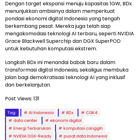
Dengan target ekspansi menuju kapasitas 1GW, BDx
menunjukkan ambisinya dalam memperkuat
pondasi ekonomi digital Indonesia yang tengah
berkembang pesat. Mereka juga telah siap
mengakomodasi teknologi AI terbaru, seperti NVIDIA
Grace Blackwell Superchip dan DGX SuperPOD
untuk kebutuhan komputasi ekstrem.
Langkah BDx ini menandai babak baru dalam
transformasi digital Indonesia, sekaligus membuka
jalan bagi demokratisasi teknologi AI yang inklusif
dan berkelanjutan.
Post Views:
131
Tag:
AI Indonesia
BDx
CGK4
data center
ekonomi digital
Energi Terbarukan
komputasi canggih
NVIDIA DGX-Ready
pusat data Indonesia