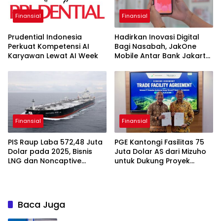
Finansial
Finansial
Prudential Indonesia
Hadirkan Inovasi Digital
Perkuat Kompetensi AI
Bagi Nasabah, JakOne
Karyawan Lewat AI Week
Mobile Antar Bank Jakarta
Sukses Raih Digital
Excellence Awards 2026
Finansial
Finansial
PIS Raup Laba 572,48 Juta
PGE Kantongi Fasilitas 75
Dolar pada 2025, Bisnis
Juta Dolar AS dari Mizuho
LNG dan Noncaptive
untuk Dukung Proyek
Tumbuh
Panas Bumi
Baca Juga