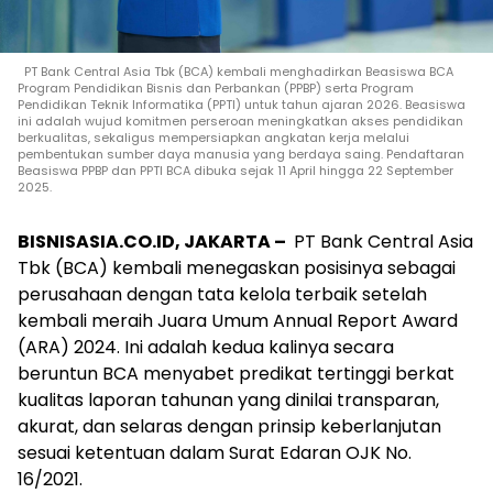
PT Bank Central Asia Tbk (BCA) kembali menghadirkan Beasiswa BCA
Program Pendidikan Bisnis dan Perbankan (PPBP) serta Program
Pendidikan Teknik Informatika (PPTI) untuk tahun ajaran 2026. Beasiswa
ini adalah wujud komitmen perseroan meningkatkan akses pendidikan
berkualitas, sekaligus mempersiapkan angkatan kerja melalui
pembentukan sumber daya manusia yang berdaya saing. Pendaftaran
Beasiswa PPBP dan PPTI BCA dibuka sejak 11 April hingga 22 September
2025.
BISNISASIA.CO.ID, JAKARTA –
PT Bank Central Asia
Tbk (BCA) kembali menegaskan posisinya sebagai
perusahaan dengan tata kelola terbaik setelah
kembali meraih Juara Umum Annual Report Award
(ARA) 2024. Ini adalah kedua kalinya secara
beruntun BCA menyabet predikat tertinggi berkat
kualitas laporan tahunan yang dinilai transparan,
akurat, dan selaras dengan prinsip keberlanjutan
sesuai ketentuan dalam Surat Edaran OJK No.
16/2021.