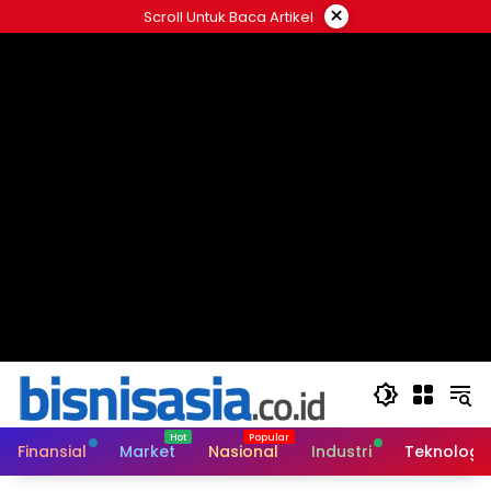
Langsung
×
Scroll Untuk Baca Artikel
ke
konten
Finansial
Market
Nasional
Industri
Teknologi