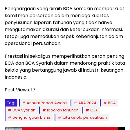
Penghargaan yang diraih BCA semakin memperkuat
komitmen perseroan dalam menjaga kualitas
penyusunan laporan tahunan yang tidak hanya
mengutamakan akurasi dan keterbukaan informasi,
tetapi juga memadukan aspek keberlanjutan dalam
operasional perusahaan.
Prestasi ini sekaligus memperlihatkan peran penting
BCA dan BCA Syariah dalam mendorong praktik tata
kelola yang bertanggung jawab di industri keuangan
Indonesia.
Post Views:
17
Tag:
Annual Report Award
ARA 2024
BCA
BCA Syariah
laporan tahunan
OJK
penghargaan bisnis
tata kelola perusahaan