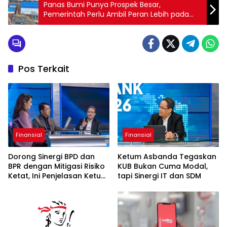
Panas Bumi Punya Prospek Besar,
Pemerintah Perlu Ambil Peran Lebih pada
Eksplorasi
Pos Terkait
Finansial
Finansial
Dorong Sinergi BPD dan
Ketum Asbanda Tegaskan
BPR dengan Mitigasi Risiko
KUB Bukan Cuma Modal,
Ketat, Ini Penjelasan Ketum
tapi Sinergi IT dan SDM
Asbanda