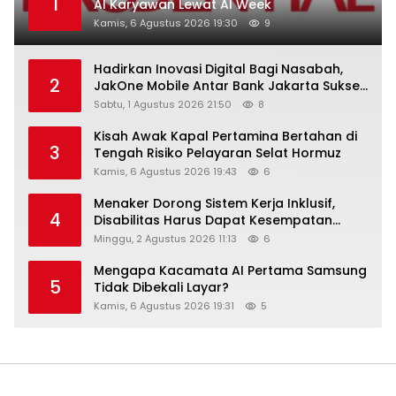
1
AI Karyawan Lewat AI Week
Kamis, 6 Agustus 2026 19:30
9
Hadirkan Inovasi Digital Bagi Nasabah,
2
JakOne Mobile Antar Bank Jakarta Sukses
Raih Digital Excellence Awards 2026
Sabtu, 1 Agustus 2026 21:50
8
Kisah Awak Kapal Pertamina Bertahan di
3
Tengah Risiko Pelayaran Selat Hormuz
Kamis, 6 Agustus 2026 19:43
6
Menaker Dorong Sistem Kerja Inklusif,
4
Disabilitas Harus Dapat Kesempatan
Setara
Minggu, 2 Agustus 2026 11:13
6
Mengapa Kacamata AI Pertama Samsung
5
Tidak Dibekali Layar?
Kamis, 6 Agustus 2026 19:31
5